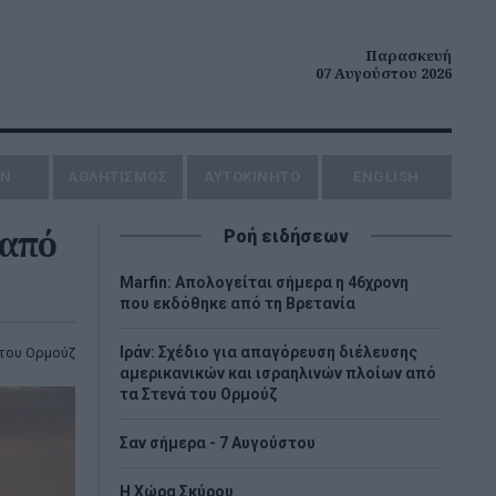
Παρασκευή
07 Αυγούστου 2026
ΗΝ
ΑΘΛΗΤΙΣΜΟΣ
AYTOKINHTO
ENGLISH
 από
Ροή ειδήσεων
Marfin: Απολογείται σήμερα η 46χρονη
που εκδόθηκε από τη Βρετανία
Ιράν: Σχέδιο για απαγόρευση διέλευσης
του Ορμούζ
αμερικανικών και ισραηλινών πλοίων από
τα Στενά του Ορμούζ
Σαν σήμερα - 7 Αυγούστου
Η Χώρα Σκύρου