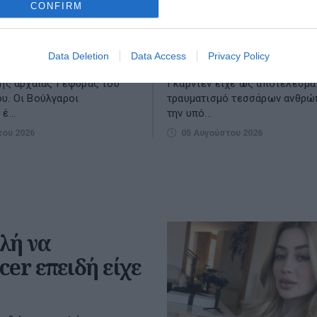
CONFIRM
(Video&Photos)
υ νερού στον ποταμό
Συναγερμός σήμανε το μεσημέ
ι πέσει σε χαμηλά επίπεδα
κέντρο του Λονδίνου στην Αγγ
Data Deletion
Data Access
Privacy Policy
την επιφάνεια τμήματα από
Επίθεση με μαχαίρι έγινε στο
της αρχαίας Γέφυρας του
Γκάρντεν είχε ως αποτέλεσμα
υ. Οι Βούλγαροι
τραυματισμό τεσσάρων ανθρώπ
έ...
την υπό...
του 2026
05 Αυγούστου 2026
λή να
er επειδή είχε