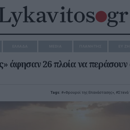
ΕΛΛΑΔΑ
MEDIA
ΠΛΑΝΗΤΗΣ
ΕΥ Ζ
» άφησαν 26 πλοία να περάσουν
Tags:
«Φρουροί της Επανάστασης»
,
Στενά 