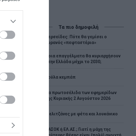
Τα πιο δημοφιλή
Περσείδες: Πότε θα γεμίσει ο
1
ουρανός «πεφταστέρια»
Ποια επαγγέλματα θα κυριαρχήσουν
2
στην Ελλάδα μέχρι το 2030;
3
Λούλα κεμπάπ
Tα πρωτοσέλιδα των εφημερίδων
4
της Κυριακής 2 Αυγούστου 2026
αχαίρι
5
Μελιτζάνες με φέτα και λουκάνικο
–
ΠΑΣΟΚ ή ΕΛ.ΑΣ.; Γιατί η μάχη της
νη
6
δεύτερης θέσης είναι (πολύ) ανοιχτή