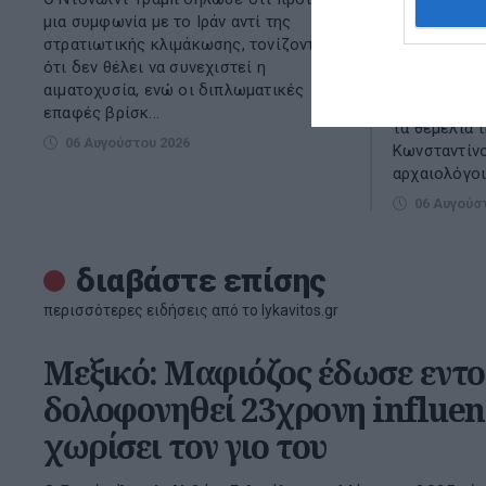
(Photos)
μια συμφωνία με το Ιράν αντί της
στρατιωτικής κλιμάκωσης, τονίζοντας
Η στάθμη το
ότι δεν θέλει να συνεχιστεί η
Δούναβη έχε
αιματοχυσία, ενώ οι διπλωματικές
και ήρθαν σ
επαφές βρίσκ...
τα θεμέλια 
06 Αυγούστου 2026
Κωνσταντίνο
αρχαιολόγοι 
06 Αυγούσ
διαβάστε επίσης
περισσότερες ειδήσεις από το lykavitos.gr
Μεξικό: Μαφιόζος έδωσε εντο
δολοφονηθεί 23χρονη influenc
χωρίσει τον γιο του