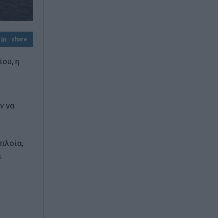
share
ου, η
ν να
πλοία,
.