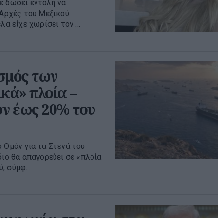
ε δώσει εντολή να
 Αρχές του Μεξικού
α είχε χωρίσει τον ...
σμός των
κά» πλοία –
ων έως 20% του
 Ομάν για τα Στενά του
διο θα απαγορεύει σε «πλοία
 σύμφ...