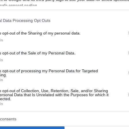
ogle consent section.
l Data Processing Opt Outs
o opt-out of the Sharing of my personal data.
In
o opt-out of the Sale of my Personal Data.
In
to opt-out of processing my Personal Data for Targeted
ing.
In
o opt-out of Collection, Use, Retention, Sale, and/or Sharing
ersonal Data that Is Unrelated with the Purposes for which it
lected.
 στάθμη του
Λονδίνο: Επίθεση με μ
In
 και φάνηκαν τα
στο Κόβεντ Γκάρντεν 
 αρχαίας γέφυρας
Τέσσερις τραυματίες,
consents
άλου Κωνσταντίνου
συνελήφθη μία 47χρο