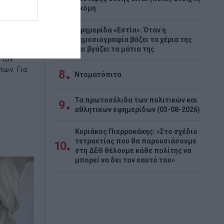
ακόμη
ρι στο
Εφημερίδα «Εστία»: Όταν η
7
λία.
δημοσιογραφία βάζει τα χέρια της
 Κόβεντ
και βγάζει τα μάτια της
 τον
ων. Για
8
Ντοματόπιτα
Τα πρωτοσέλιδα των πολιτικών και
9
αθλητικών εφημερίδων (03-08-2026)
Κυριάκος Πιερρακάκης: «Στο σχέδιο
τετραετίας που θα παρουσιάσουμε
10
στη ΔΕΘ θέλουμε κάθε πολίτης να
μπορεί να δει τον εαυτό του»