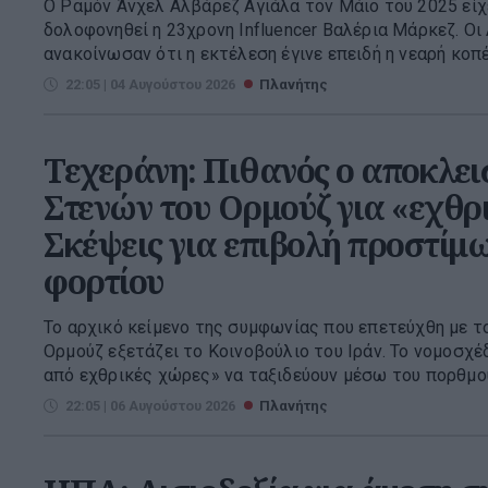
Ο Ραμόν Άνχελ Αλβάρεζ Αγιάλα τον Μάιο του 2025 είχ
δολοφονηθεί η 23χρονη Influencer Βαλέρια Μάρκεζ. Οι
ανακοίνωσαν ότι η εκτέλεση έγινε επειδή η νεαρή κοπέλ
22:05 | 04 Αυγούστου 2026
Πλανήτης
Τεχεράνη: Πιθανός ο αποκλει
Στενών του Ορμούζ για «εχθρι
Σκέψεις για επιβολή προστίμ
φορτίου
Το αρχικό κείμενο της συμφωνίας που επετεύχθη με το
Ορμούζ εξετάζει το Κοινοβούλιο του Ιράν. Το νομοσχέ
από εχθρικές χώρες» να ταξιδεύουν μέσω του πορθμού,
22:05 | 06 Αυγούστου 2026
Πλανήτης