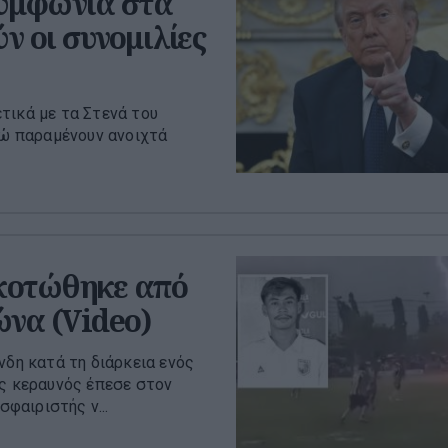
συμφωνία στα
ν οι συνομιλίες
τικά με τα Στενά του
νώ παραμένουν ανοιχτά
κοτώθηκε από
ώνα (Video)
νδη κατά τη διάρκεια ενός
ας κεραυνός έπεσε στον
φαιριστής ν...