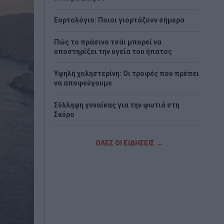
Εορτολόγιο: Ποιοι γιορτάζουν σήμερα
Πώς το πράσινο τσάι μπορεί να
υποστηρίξει την υγεία του ήπατος
Υψηλή χοληστερίνη: Οι τροφές που πρέπει
να αποφεύγουμε
Σύλληψη γυναίκας για την φωτιά στη
Σκύρο
Ρόδος: Στο νοσοκομείο διακομίστηκε
ΟΛΕΣ ΟΙ ΕΙΔΗΣΕΙΣ →
ναυτικός που τραυματίστηκε κατά τη
πρόσδεση πλοίου στο λιμάνι
Δύο ακόμη αποχωρήσεις από το κόμμα
Καρυστιανού με αιχμές για «αρχηγισμό»