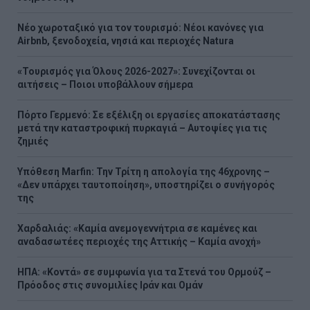
Νέο χωροταξικό για τον τουρισμό: Νέοι κανόνες για
Airbnb, ξενοδοχεία, νησιά και περιοχές Natura
«Τουρισμός για Όλους 2026-2027»: Συνεχίζονται οι
αιτήσεις – Ποιοι υποβάλλουν σήμερα
Πόρτο Γερμενό: Σε εξέλιξη οι εργασίες αποκατάστασης
μετά την καταστροφική πυρκαγιά – Αυτοψίες για τις
ζημιές
Υπόθεση Marfin: Την Τρίτη η απολογία της 46χρονης –
«Δεν υπάρχει ταυτοποίηση», υποστηρίζει ο συνήγορός
της
Χαρδαλιάς: «Καμία ανεμογεννήτρια σε καμένες και
αναδασωτέες περιοχές της Αττικής – Καμία ανοχή»
ΗΠΑ: «Κοντά» σε συμφωνία για τα Στενά του Ορμούζ –
Πρόοδος στις συνομιλίες Ιράν και Ομάν