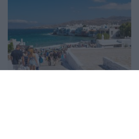
Ακραία ζέστη στη Μεσόγειο –
Τουρίστες αλλάζουν τα σχέδια
των διακοπών τους
Οι ακραίες θερμοκρασίες που πλήττουν τη Μεσόγειο
δεν επηρεάζουν μόνο τους μόνιμους κατοίκους, αλλά
και εκατομμύρια τουρίστες, οι οποίοι βρίσκονται