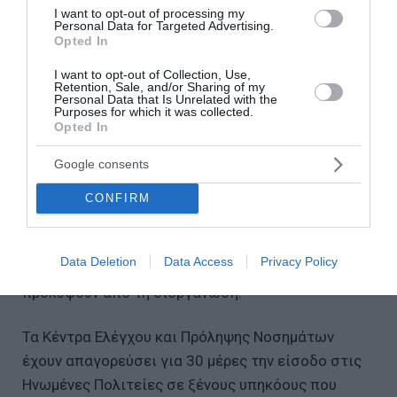
τελευταίες ομάδες που εξασφάλισε το εισιτήριο
I want to opt-out of processing my
Personal Data for Targeted Advertising.
για την τελική φάση του Μουντιάλ και η έξαρση
Opted In
του ιού Έμπολα στη χώρα έχει σημάνει συναγερμό.
I want to opt-out of Collection, Use,
Retention, Sale, and/or Sharing of my
Personal Data that Is Unrelated with the
Η συμμετοχή της Εθνικής ομάδας του Κονγκό στο
Purposes for which it was collected.
Opted In
Μουντιάλ των ΗΠΑ, Καναδά και Μεξικού θα
μπορούσε να τεθεί σε κίνδυνο εξαιτίας του
Google consents
Έμπολα.
CONFIRM
Οι αξιωματούχοι δημόσιας υγείας παρακολουθούν
την κατάσταση, ιδιαιτέρα ενόψει και του
Data Deletion
Data Access
Privacy Policy
Παγκοσμίου Κυπέλλου και των ταξιδιών που θα
προκύψουν από τη διοργάνωση.
Τα Κέντρα Ελέγχου και Πρόληψης Νοσημάτων
έχουν απαγορεύσει για 30 μέρες την είσοδο στις
Ηνωμένες Πολιτείες σε ξένους υπηκόους που