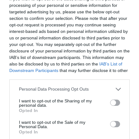
δεν έχει αναφερθεί κάποιο τοπικό κρούσμα.
processing of your personal or sensitive information for
targeted advertising by us, please use the below opt-out
section to confirm your selection. Please note that after your
Από την Τρίτη η Ουάσινγκτον «συμβουλεύει
opt-out request is processed you may continue seeing
έντονα» τους πολίτες της να μην ταξιδεύουν στο
interest-based ads based on personal information utilized by
Κονγκό, το Νότιο Σουδάν ή την Ουγκάντα και το
us or personal information disclosed to third parties prior to
your opt-out. You may separately opt-out of the further
Μπαχρέιν, ενώ ανακοίνωσε ότι για ένα μήνα θα
disclosure of your personal information by third parties on the
απαγορεύσει την είσοδο σε ταξιδιώτες από αυτές
IAB’s list of downstream participants. This information may
τις τρεις χώρες. Οι ΗΠΑ είχαν ανακοινώσει τη
also be disclosed by us to third parties on the
IAB’s List of
Δευτέρα (18/05) ότι θα ενισχύσουν τους
Downstream Participants
that may further disclose it to other
third parties.
υγειονομικούς ελέγχους στα σύνορά τους για τους
ταξιδιώτες που φτάνουν αεροπορικώς από τις
Please note that this website/app uses one or more Google
Personal Data Processing Opt Outs
services and may gather and store information including but
πληγείσες αφρικανικές χώρες.
not limited to your visit or usage behaviour. You may click to
I want to opt-out of the Sharing of my
personal data.
grant or deny consent to Google and its third-party tags to
Opted In
Μουντιάλ: Ο Έμπολα απειλεί την άφιξη της
use your data for below specified purposes in below Google
αποστολής του Κονγκό στις ΗΠΑ
consent section.
I want to opt-out of the Sale of my
Personal Data.
Opted In
Η Λαϊκή Δημοκρατία του Κονγκό ήταν μία από τις