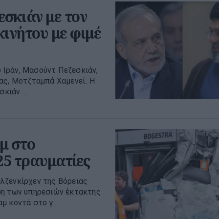
εσκιάν με τον
κινήτου με φιμέ
 Ιράν, Μασούντ Πεζεσκιάν,
ας, Μοτζταμπά Χαμενεΐ. Η
κιάν ...
μ στο
25 τραυματίες
λζενκίρχεν της Βόρειας
ση των υπηρεσιών έκτακτης
 κοντά στο γ...