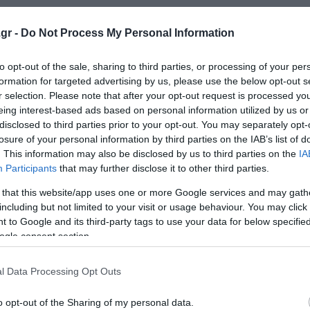
gr -
Do Not Process My Personal Information
ης τις ανθρώπινες πτυχές της καταστροφής,
hba Rashtian
, μιας 23χρονης
καλλιτέχνη κινουμένων σχε
to opt-out of the sale, sharing to third parties, or processing of your per
γίνει σύμβολο των διαδηλώσεων.
formation for targeted advertising by us, please use the below opt-out s
r selection. Please note that after your opt-out request is processed y
eing interest-based ads based on personal information utilized by us or
disclosed to third parties prior to your opt-out. You may separately opt-
ο όνομά μου (Σαχμπά) σημαίνει κρασί και είμαι απαγορευμένη
losure of your personal information by third parties on the IAB’s list of
 πατέρας της Sahba αποκάλεσε την κόρη του «μάρτυρα το
. This information may also be disclosed by us to third parties on the
IA
Participants
that may further disclose it to other third parties.
 that this website/app uses one or more Google services and may gath
including but not limited to your visit or usage behaviour. You may click 
του διαδικτύου από τις αρχές, τα γεγονότα της δολοφονί
 to Google and its third-party tags to use your data for below specifi
ogle consent section.
υνδέσεων της Starlink. Παρά τις προσπάθειες του μηχαν
τατικού, το προσωπικό σε διάφορα νοσοκομεία της χώρα
l Data Processing Opt Outs
θρωπότητας» σε πρωτοφανή κλίμακα.
o opt-out of the Sharing of my personal data.