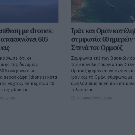
πίθεση με drones:
Ιράν και Ομάν κατέλη
ανακοινώνει 605
συμφωνία 60 ημερών 
εις
Στενά του Ορμούζ
κοίνωσε ότι οι
Συμφωνία επί των βασικών όρ
ικές της δυνάμεις
την επαναλειτουργία των Στε
605 ουκρανικά μη
Ορμούζ φέρονται να έχουν επι
α αεροσκάφη (drones) κατά
Ιράν και το Ομάν, σύμφωνα με
 της νύχτας, σε περίπου 20
υψηλόβαθμη πηγή που επικαλο
 της χώρας κ...
τηλεοπτικ...
του 2026
06 Αυγούστου 2026