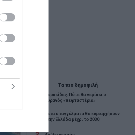
ν»
Τα πιο δημοφιλή
Περσείδες: Πότε θα γεμίσει ο
1
ουρανός «πεφταστέρια»
Ποια επαγγέλματα θα κυριαρχήσουν
2
στην Ελλάδα μέχρι το 2030;
3
Λούλα κεμπάπ