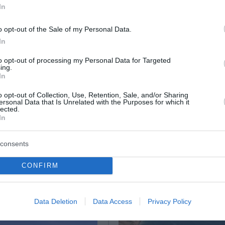
0.000 νοικοκυριά
In
Ινδία - Θα σφραγίσουν την «μητέρα όλων των συμφωνιώ
o opt-out of the Sale of my Personal Data.
εριμένουμε απλώς... να φύγει»
In
to opt-out of processing my Personal Data for Targeted
ing.
ο Lykavitos.gr στο Google News
In
ώτοι όλες τις ειδήσεις
o opt-out of Collection, Use, Retention, Sale, and/or Sharing
ersonal Data that Is Unrelated with the Purposes for which it
lected.
In
consents
CONFIRM
Data Deletion
Data Access
Privacy Policy