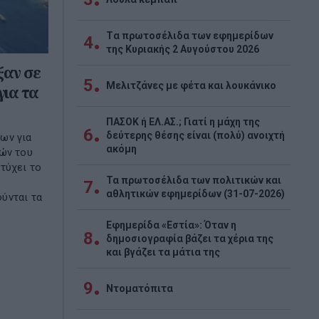
Tα πρωτοσέλιδα των εφημερίδων
4
της Κυριακής 2 Αυγούστου 2026
ξαν σε
5
Μελιτζάνες με φέτα και λουκάνικο
για τα
ΠΑΣΟΚ ή ΕΛ.ΑΣ.; Γιατί η μάχη της
6
δεύτερης θέσης είναι (πολύ) ανοιχτή
ων για
ακόμη
νών του
τύχει το
Τα πρωτοσέλιδα των πολιτικών και
7
αθλητικών εφημερίδων (31-07-2026)
ύνται τα
Εφημερίδα «Εστία»: Όταν η
8
δημοσιογραφία βάζει τα χέρια της
και βγάζει τα μάτια της
9
Ντοματόπιτα