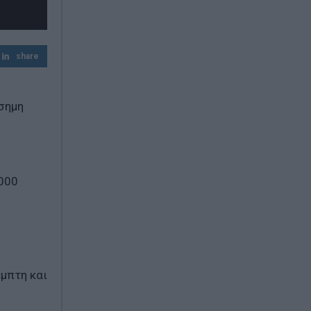
Χαλκιδική: Νεκρός 69χρονος λουόμενος
στην παραλία της Σίβηρης
share
ίσημη
.000
έμπτη και