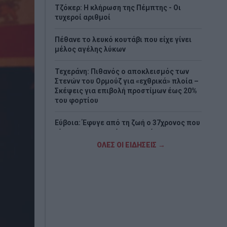
Τζόκερ: Η κλήρωση της Πέμπτης - Οι
τυχεροί αριθμοί
Πέθανε το λευκό κουτάβι που είχε γίνει
μέλος αγέλης λύκων
Τεχεράνη: Πιθανός ο αποκλεισμός των
Στενών του Ορμούζ για «εχθρικά» πλοία –
Σκέψεις για επιβολή προστίμων έως 20%
του φορτίου
Εύβοια: Έφυγε από τη ζωή ο 37χρονος που
είχε τραυματιστεί σε τροχαίο με
αγριογούρουνο
ΟΛΕΣ ΟΙ ΕΙΔΗΣΕΙΣ →
Καρχαρίες τίγρεις: Τα ασυνήθιστα
αντικείμενα που βρέθηκαν στα στομάχια
τους
Έπεσε η στάθμη του Δούναβη και φάνηκαν
τα θεμέλια αρχαίας γέφυρας του
Μεγάλου Κωνσταντίνου (Photos)