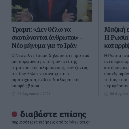
Τραμπ: «Δεν θέλω να
Μαζική ε
σκοτώνονται άνθρωποι» –
Η Ρωσία 
Νέο μήνυμα για το Ιράν
καταρρίψ
Ο Ντόναλντ Τραμπ δήλωσε ότι προτιμά
Η Ρωσία ανα
μια συμφωνία με το Ιράν αντί της
αντιαεροπορ
στρατιωτικής κλιμάκωσης, τονίζοντας
κατέρριψαν 
ότι δεν θέλει να συνεχιστεί η
επανδρωμέν
αιματοχυσία, ενώ οι διπλωματικές
τη διάρκεια
επαφές βρίσκ...
περιφέρειες
06 Αυγούστου 2026
06 Αυγούσ
διαβάστε επίσης
περισσότερες ειδήσεις από το lykavitos.gr