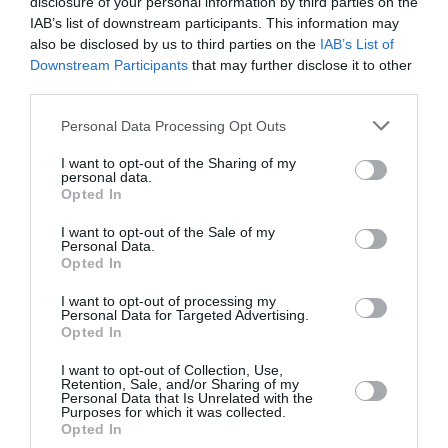
disclosure of your personal information by third parties on the
ΠΑΣΟΚ: «Μόνο σαν αστείο ακούγεται η δήλωση του κ.
IAB’s list of downstream participants. This information may
Τσίπρα πως «συγκρούεται» με τα συμφέροντα»
also be disclosed by us to third parties on the
IAB’s List of
Downstream Participants
that may further disclose it to other
Στουρνάρας: Ευπρόσδεκτες οι ξένες τράπεζες να
third parties.
συμμετέχουν στα ελληνικά τραπεζικά ιδρύματα
Please note that this website/app uses one or more Google
Personal Data Processing Opt Outs
services and may gather and store information including but
«Τουρισμός για Όλους»: Ανοιχτή η πλατφόρμα για όλα τα
not limited to your visit or usage behaviour. You may click to
I want to opt-out of the Sharing of my
ΑΦΜ – Πώς θα πάρουμε voucher έως 600 ευρώ
personal data.
grant or deny consent to Google and its third-party tags to
Opted In
use your data for below specified purposes in below Google
ΟΛΕΣ ΟΙ ΕΙΔΗΣΕΙΣ →
consent section.
I want to opt-out of the Sale of my
Personal Data.
διαβάστε ακόμη
Opted In
I want to opt-out of processing my
Personal Data for Targeted Advertising.
Opted In
I want to opt-out of Collection, Use,
Retention, Sale, and/or Sharing of my
Personal Data that Is Unrelated with the
Purposes for which it was collected.
Opted In