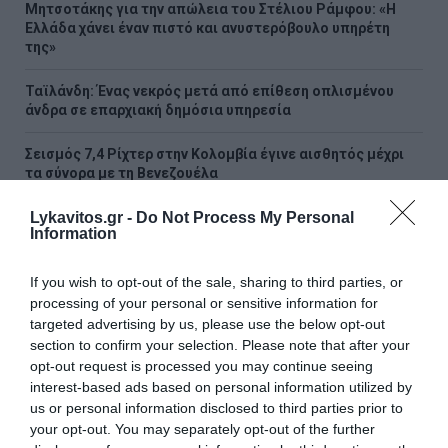
Μητσοτάκης για την απώλεια του Στέλιου Ράμφου: «Η
Ελλάδα χάνει έναν πιστό και ανυστερόβουλο υπηρέτη
της»
Ταϊλάνδη: Ένας νεκρός μετά από επίθεση οπλισμένου
άνδρα σε επαρχιακή δημόσια υπηρεσία
Σεισμός 7,4 Ρίχτερ στην Κολομβία έγινε αισθητός μέχρι
τα σύνορα με τη Βενεζουέλα
Lykavitos.gr -
Do Not Process My Personal
Οριοθετήθηκε η φωτιά στον Κουβαρά: Σε επιφυλακή οι
Information
δυνάμεις για αναζωπυρώσεις λόγω των ισχυρών ανέμων
Καύσωνας και ξηρασία απειλούν την Ευρώπη – Νέα θερμή
If you wish to opt-out of the sale, sharing to third parties, or
εισβολή σε Βρετανία, Γαλλία και Ισπανία
processing of your personal or sensitive information for
targeted advertising by us, please use the below opt-out
Βίντεο της ΕΛΑΣ με τον απεγκλωβισμό ηλικιωμένης στον
section to confirm your selection. Please note that after your
Κουβαρά ενώ οι φλόγες είχαν φτάσει στην αυλή της
opt-out request is processed you may continue seeing
interest-based ads based on personal information utilized by
Χανιά: Ναυαγοσώστης έδωσε μάχη με τα κύματα για να
us or personal information disclosed to third parties prior to
σώσει γυναίκα
your opt-out. You may separately opt-out of the further