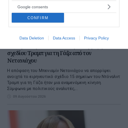
Google consents
CONFIRM
Data Deletion
Data Access
Privacy Policy
Το παρασκήνιο πίσω από την απόρριψη του
σχεδίου Τραμπ για τη Γάζα από τον
Νετανιάχου
Η απόφαση του Μπενιαμίν Νετανιάχου να απορρίψει
ανοιχτά το ειρηνευτικό σχέδιο 15 σημείων του Ντόναλντ
Τραμπ για τη Γάζα ήταν μια αναμενόμενη κίνηση.
Σύμφωνα με πολιτικούς αναλυτές,...
09 Αυγούστου 2026