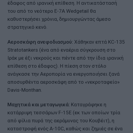
έδαφος από ιρανική επίθεση. Η αντικατάστασή
του από το νεότερο E-7A Wedgetail θα
καθυστερήσει χρόνια, δημιουργώντας άμεσο
στρατηγικό κενό.
Αεροσκάφη ανεφοδιασμού:
Χάθηκαν επτά KC-135
Stratotankers (ένα από εναέρια σύγκρουση στο
Ιράκ με έξι νεκρούς και πέντε από την ίδια ιρανική
επίθεση στο έδαφος). Η πίεση στον στόλο
ανάγκασε την Αεροπορία να ενεργοποιήσει ξανά
αποσυρθέντα αεροσκάφη από το «νεκροταφείο»
Davis-Monthan.
Μαχητικά και μεταγωγικά:
Καταγράφηκε η
κατάρριψη τεσσάρων F-15E (εκ των οποίων τρία
από φίλια πυρά της αεράμυνας του Κουβέιτ), η
καταστροφή ενός A-10C, καθώς και ζημιές σε ένα