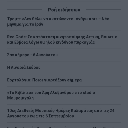
Ροή ειδήσεων
Τραμπ: «Δεν θέλω να σκοτώνονται άνθρωποι» – Νέο
μήνυμα για το Ιράν
Red Code: Σε κατάσταση κινητοποίησης Αττική, Βοιωτία
και Εύβοια λόγω υψηλού κινδύνου πυρκαγιάς
Σαν σήμερα - 6 Αυγούστου
H Λιναριά Σκύρου
Εορτολόγιο: Ποιοι γιορτάζουν σήμερα
«Το Κιβώτιο» του Άρη Αλεξάνδρου στο studio
Μαυρομιχάλη
10ες Διεθνείς Μουσικές Ημέρες Καλαμάτας από τις 24
Αυγούστου έως τις 6 Σεπτεμβρίου