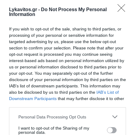
Lykavitos.gr -
Do Not Process My Personal
Information
If you wish to opt-out of the sale, sharing to third parties, or
Δρυμιώτης: «Η Νέα Δημοκρατία θα είναι ξανά
processing of your personal or sensitive information for
targeted advertising by us, please use the below opt-out
κυβέρνηση» – Σφοδρή επίθεση κατά της
section to confirm your selection. Please note that after your
Θεώνης Κουφονικολάκου για τον Νετανιάχου
opt-out request is processed you may continue seeing
interest-based ads based on personal information utilized by
Ο Ανδρέας Δρυμιώτης εκτίμησε ότι η Νέα Δημοκρατία θα
us or personal information disclosed to third parties prior to
σχηματίσει ξανά κυβέρνηση, σχολίασε τις
your opt-out. You may separately opt-out of the further
δημοσκοπήσεις και άσκησε έντονη κριτική στις
disclosure of your personal information by third parties on the
δηλώσεις της Θεώνης Κουφονικολάκου για τον...
IAB’s list of downstream participants. This information may
25 Ιουλίου 2026
also be disclosed by us to third parties on the
IAB’s List of
Downstream Participants
that may further disclose it to other
third parties.
Please note that this website/app uses one or more Google
Personal Data Processing Opt Outs
services and may gather and store information including but
not limited to your visit or usage behaviour. You may click to
I want to opt-out of the Sharing of my
personal data.
grant or deny consent to Google and its third-party tags to