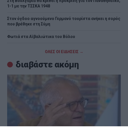
Στη Βουλγαρία θα κριθεί η πρόκριση για τον Παναθηναϊκό,
1-1 με την ΤΣΣΚΑ 1948
Στον όγδοο αγνοούμενο Γερμανό τουρίστα ανήκει η σορός
που βρέθηκε στη Σύμη
Φωτιά στα Αϊβαλιώτικα του Βόλου
ΟΛΕΣ ΟΙ ΕΙΔΗΣΕΙΣ →
διαβάστε ακόμη