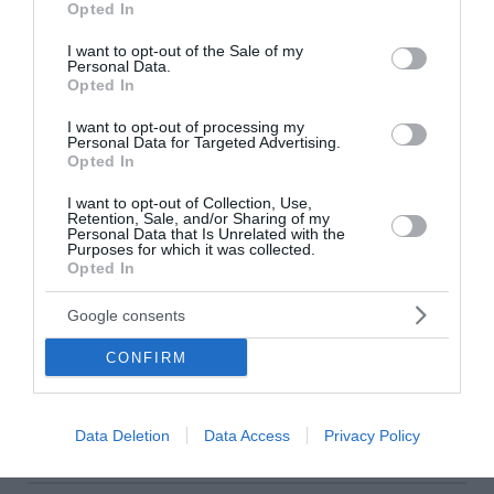
Opted In
use your data for below specified purposes in below Google
consent section.
I want to opt-out of the Sale of my
Personal Data.
Opted In
I want to opt-out of processing my
Personal Data for Targeted Advertising.
Opted In
I want to opt-out of Collection, Use,
Retention, Sale, and/or Sharing of my
Τριπλή διάψευση για τα δημοσιεύματα περί
Personal Data that Is Unrelated with the
Purposes for which it was collected.
«μυστικού δείπνου»: Γεραπετρίτης,
Opted In
Διαμαντοπούλου και Χριστοδουλάκης ζητούν
άμεση ανάκληση
Google consents
Ο Γιώργος Γεραπετρίτης, η Άννα Διαμαντοπούλου και ο
CONFIRM
Μανώλης Χριστοδουλάκης διαψεύδουν κατηγορηματικά
τα δημοσιεύματα περί δήθεν πολιτικού δείπνου και
ζητούν την άμεση ανάκλησή του.
Data Deletion
Data Access
Privacy Policy
02 Αυγούστου 2026