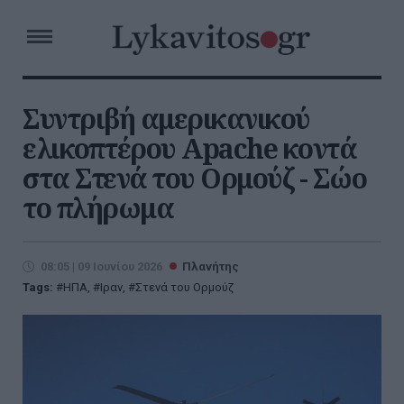
Συντριβή αμερικανικού
ελικοπτέρου Apache κοντά
στα Στενά του Ορμούζ - Σώο
το πλήρωμα
08:05 | 09 Ιουνίου 2026
Πλανήτης
Tags:
ΗΠΑ
,
Ιραν
,
Στενά του Ορμούζ