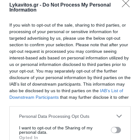
Lykavitos.gr -
Do Not Process My Personal
Information
If you wish to opt-out of the sale, sharing to third parties, or
processing of your personal or sensitive information for
targeted advertising by us, please use the below opt-out
section to confirm your selection. Please note that after your
opt-out request is processed you may continue seeing
interest-based ads based on personal information utilized by
ΗΠΑ: Ο Τραμπ στηρίζει τον νέο πρόεδρο στον
us or personal information disclosed to third parties prior to
πόλεμο κατά των καρτέλ με 1 δισ. δολάρια
your opt-out. You may separately opt-out of the further
disclosure of your personal information by third parties on the
Η κυβέρνηση Τραμπ ανακοίνωσε σχέδιο παροχής 1 δισ.
IAB’s list of downstream participants. This information may
δολαρίων για την ενίσχυση της ασφάλειας της
also be disclosed by us to third parties on the
IAB’s List of
Κολομβίας, λίγες ώρες μετά την ανάληψη των
Downstream Participants
that may further disclose it to other
καθηκόντων του νέου προέδρου Αμπελάρδο ντε...
third parties.
08 Αυγούστου 2026
Please note that this website/app uses one or more Google
Personal Data Processing Opt Outs
services and may gather and store information including but
not limited to your visit or usage behaviour. You may click to
I want to opt-out of the Sharing of my
personal data.
grant or deny consent to Google and its third-party tags to
Opted In