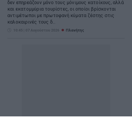
δεν επηρεάζουν μόνο τους μόνιμους κατοίκους, αλλά
και εκατομμύρια τουρίστες, οι οποίοι βρίσκονται
αντιμέτωποι με πρωτοφανή κύματα ζέστης στις
καλοκαιρινές τους δ...
10:45 | 07 Αυγούστου 2026
Πλανήτης