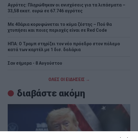
Αγρότες: Πληρώθηκαν οι ενισχύσεις για τα λιπάσματα –
33,58 εκατ. ευρώ σε 67.746 αγρότες
Με 40άρια κορυφώνεται το κύμα ζέστης – Πού θα
χτυπήσει και ποιες περιοχές είναι σε Red Code
ΗΠΑ: Ο Τραμπ στηρίζει τον νέο πρόεδρο στον πόλεμο
κατά των καρτέλ με 1 δισ. δολάρια
Σαν σήμερα - 8 Αυγούστου
ΟΛΕΣ ΟΙ ΕΙΔΗΣΕΙΣ →
διαβάστε ακόμη