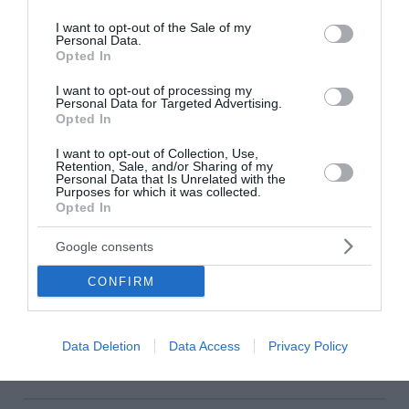
use your data for below specified purposes in below Google
consent section.
I want to opt-out of the Sale of my
Personal Data.
Opted In
I want to opt-out of processing my
Personal Data for Targeted Advertising.
Opted In
I want to opt-out of Collection, Use,
Retention, Sale, and/or Sharing of my
Personal Data that Is Unrelated with the
Purposes for which it was collected.
Opted In
Νέο σχέδιο Πούτιν «βλέπουν» οι ΗΠΑ - Το
Google consents
σενάριο που τρομάζει το ΝΑΤΟ
CONFIRM
Νέα έρευνα των μυστικών υπηρεσιών των Ηνωμένων
Πολιτειών αλλάζει τα δεδομένα για τη Ρωσία. Οι ΗΠΑ
εκτιμούν ότι ο Βλαντίμιρ Πούτιν θα μπορούσε μέσα στα
Data Deletion
Data Access
Privacy Policy
επόμενα χρόνια να επιχειρήσει...
07 Αυγούστου 2026