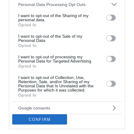
Please note that this website/app uses one or more Google
Personal Data Processing Opt Outs
διαβάστε ακόμη
services and may gather and store information including but
not limited to your visit or usage behaviour. You may click to
I want to opt-out of the Sharing of my
personal data.
grant or deny consent to Google and its third-party tags to
Opted In
use your data for below specified purposes in below Google
consent section.
I want to opt-out of the Sale of my
Personal Data.
Opted In
I want to opt-out of processing my
Personal Data for Targeted Advertising.
Opted In
I want to opt-out of Collection, Use,
Retention, Sale, and/or Sharing of my
Personal Data that Is Unrelated with the
Purposes for which it was collected.
Opted In
Google consents
Τουρκία, Σαουδική Αραβία και Πακιστάν
CONFIRM
ενισχύουν τη στρατιωτική τους συνεργασία
Η Τουρκία, η Σαουδική Αραβία και το Πακιστάν