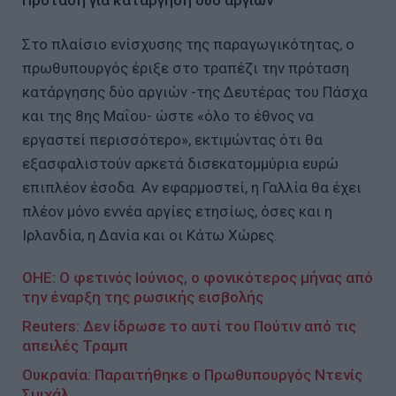
Πρόταση για κατάργηση δύο αργιών
Στο πλαίσιο ενίσχυσης της παραγωγικότητας, ο
πρωθυπουργός έριξε στο τραπέζι την πρόταση
κατάργησης δύο αργιών -της Δευτέρας του Πάσχα
και της 8ης Μαΐου- ώστε «όλο το έθνος να
εργαστεί περισσότερο», εκτιμώντας ότι θα
εξασφαλιστούν αρκετά δισεκατομμύρια ευρώ
επιπλέον έσοδα. Αν εφαρμοστεί, η Γαλλία θα έχει
πλέον μόνο εννέα αργίες ετησίως, όσες και η
Ιρλανδία, η Δανία και οι Κάτω Χώρες.
ΟΗΕ: Ο φετινός Ιούνιος, ο φονικότερος μήνας από
την έναρξη της ρωσικής εισβολής
Reuters: Δεν ίδρωσε το αυτί του Πούτιν από τις
απειλές Τραμπ
Ουκρανία: Παραιτήθηκε ο Πρωθυπουργός Ντενίς
Σμιχάλ