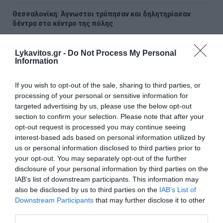
Θεσσαλονίκη: Άγνωστοι τρύπησαν και δηλητηρίασαν
δέντρα στο κέντρο της πόλης
Νέα ταυτότητα: Τι αλλάζει σε ταξίδια, τράπεζες και
Lykavitos.gr -
Do Not Process My Personal
συναλλαγές με το Δημόσιο
Information
Αγρότες: Πληρώθηκαν οι ενισχύσεις για τα λιπάσματα –
If you wish to opt-out of the sale, sharing to third parties, or
33,58 εκατ. ευρώ σε 67.746 αγρότες
processing of your personal or sensitive information for
targeted advertising by us, please use the below opt-out
Με 40άρια κορυφώνεται το κύμα ζέστης – Πού θα
section to confirm your selection. Please note that after your
χτυπήσει και ποιες περιοχές είναι σε Red Code
opt-out request is processed you may continue seeing
interest-based ads based on personal information utilized by
ΗΠΑ: Ο Τραμπ στηρίζει τον νέο πρόεδρο στον πόλεμο
us or personal information disclosed to third parties prior to
κατά των καρτέλ με 1 δισ. δολάρια
your opt-out. You may separately opt-out of the further
disclosure of your personal information by third parties on the
Σαν σήμερα - 8 Αυγούστου
IAB’s list of downstream participants. This information may
also be disclosed by us to third parties on the
IAB’s List of
H Κυρά Παναγιά Αλοννήσου
Downstream Participants
that may further disclose it to other
third parties.
ΟΛΕΣ ΟΙ ΕΙΔΗΣΕΙΣ →