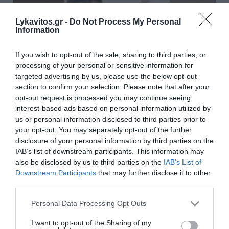
Lykavitos.gr -
Do Not Process My Personal
Information
If you wish to opt-out of the sale, sharing to third parties, or
processing of your personal or sensitive information for
targeted advertising by us, please use the below opt-out
section to confirm your selection. Please note that after your
opt-out request is processed you may continue seeing
interest-based ads based on personal information utilized by
us or personal information disclosed to third parties prior to
your opt-out. You may separately opt-out of the further
Σκληραίνει η κόντρα Ιταλίας – Ισπανίας για τη
disclosure of your personal information by third parties on the
IAB’s list of downstream participants. This information may
Συνθήκη Σένγκεν
also be disclosed by us to third parties on the
IAB’s List of
Σκληρή ήταν η απάντηση της Κυβέρνησης της Τζόρτζια
Downstream Participants
that may further disclose it to other
Μελόνι στο αίτημα της Ισπανίας για άμεση αποκατάσταση
third parties.
της πλήρους εφαρμογής της Συνθήκης Σένγκεν μεταξύ
Please note that this website/app uses one or more Google
Personal Data Processing Opt Outs
των δύο χωρών. Η Ιταλί...
services and may gather and store information including but
07 Αυγούστου 2026
not limited to your visit or usage behaviour. You may click to
I want to opt-out of the Sharing of my