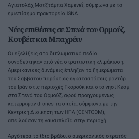
Αγιατολάχ Μοτζτάμπα Χαμενεΐ, σύμφωνα με το
ημιεπίσημο πρακτορείο ISNA.
Νέες επιθέσεις σε Στενά του Ορμούζ,
Κουβέιτ και Μπαχρέιν
Οι εξελίξεις στο διπλωματικό πεδίο
συνοδεύτηκαν από νέα στρατιωτική κλιμάκωση.
Αμερικανικές δυνάμεις έπληξαν τα ξημερώματα
του Σαββάτου παράκτιες εγκαταστάσεις ραντάρ
του Ιράν στις περιοχές Γκορούκ και στο νησί Κεσμ,
στα Στενά του Ορμούζ, αφού προηγουμένως
κατέρριψαν drones τα οποία, σύμφωνα με την
Κεντρική Διοίκηση των ΗΠΑ (CENTCOM),
απειλούσαν τη ναυσιπλοΐα στην περιοχή.
Αργότερα το ίδιο βράδυ, ο αμερικανικός στρατός