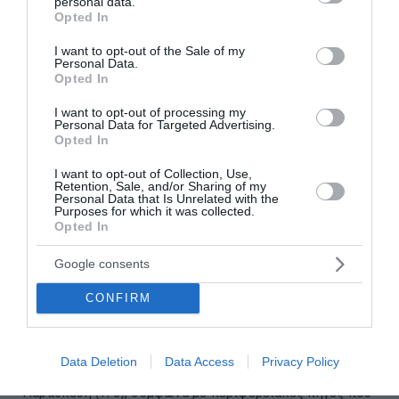
personal data.
grant or deny consent to Google and its third-party tags to
Opted In
use your data for below specified purposes in below Google
consent section.
I want to opt-out of the Sale of my
Personal Data.
Opted In
I want to opt-out of processing my
Personal Data for Targeted Advertising.
Opted In
I want to opt-out of Collection, Use,
Retention, Sale, and/or Sharing of my
Personal Data that Is Unrelated with the
Purposes for which it was collected.
Opted In
Google consents
Τουρκία, Σαουδική Αραβία και Πακιστάν
CONFIRM
ενισχύουν τη στρατιωτική τους συνεργασία
Η Τουρκία, η Σαουδική Αραβία και το Πακιστάν
Data Deletion
Data Access
Privacy Policy
υπογράφουν μια κοινή αμυντική συμφωνία την
Παρασκευή (7/8), σύμφωνα με περιφερειακές πηγές που