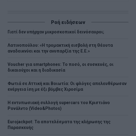
Ροή ειδήσεων
Γιατί δεν υπήρχαν μικροσκοπικοί δεινόσαυροι;
Λατινοπούλου: «Η τρομακτική εισβολή στη Θέουτα
αναδεικνύει και την ανυπαρξία της Ε.Ε.»
Voucher για smartphones: Το ποσό, οι συσκευές, οι
δικαιούχοι και η διαδικασία
Φωτιά σε Αττική και Βοιωτία: Οι φλόγες απελευθέρωσαν
ενέργεια ίση με έξι βόμβες Χιροσίμα
H εντυπωσιακή συλλογή supercars του Κριστιάνο
Ρονάλντο (Video&Photos)
Eurojackpot: Τα αποτελέσματα της κλήρωσης της
Παρασκευής