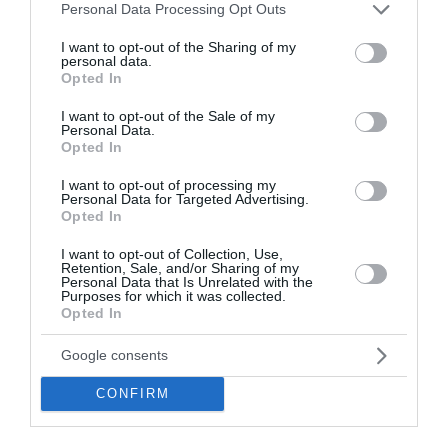
Please note that this website/app uses one or more Google
Personal Data Processing Opt Outs
ασφάλεια της πατρίδας μας με νέο αναπτυξιακό
services and may gather and store information including but
καθεστώς για την Άμυνα»
not limited to your visit or usage behaviour. You may click to
I want to opt-out of the Sharing of my
personal data.
grant or deny consent to Google and its third-party tags to
Opted In
ΟΛΕΣ ΟΙ ΕΙΔΗΣΕΙΣ →
use your data for below specified purposes in below Google
consent section.
I want to opt-out of the Sale of my
διαβάστε ακόμη
Personal Data.
Opted In
I want to opt-out of processing my
Personal Data for Targeted Advertising.
Opted In
I want to opt-out of Collection, Use,
Retention, Sale, and/or Sharing of my
Personal Data that Is Unrelated with the
Purposes for which it was collected.
Opted In
Google consents
CONFIRM