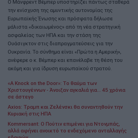
Ο Μάνφρεντ Βέμπερ υποστηρίζει πάντως σταθερά
την ενίσχυση της αμυντικής αυτονομίας της
Ευρωπαϊκής Ένωσης και πρόσφατα δήλωσε
μάλιστα «δικαιωμένος» από τη νέα στρατηγική
ασφαλείας των ΗΠΑ και την στάση της
Ουάσιγκτον στις διαπραγματεύσεις για την
Ουκρανία. Το σύνθημα είναι «Πρώτα η Αμερική»,
ανέφερε ο κ. Βέμπερ και επανέλαβε τη θέση του
ακόμη και για ίδρυση ευρωπαϊκού στρατού.
«A Knock on the Door»: To θαύμα των
Χριστουγέννων - Άνοιξαν αγκαλιά για... 45 χρόνια
σε άστεγο
Axios: Τραμπ και Ζελένσκι θα συναντηθούν την
Κυριακή στις ΗΠΑ
Kommersant: Ο Πούτιν επιμένει για Ντονμπάς,
αλλά αφήνει ανοικτό το ενδεχόμενο ανταλλαγής
εδαφών