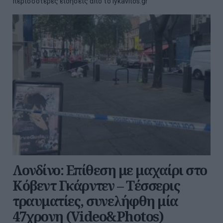
περισσότερες ειδήσεις από το lykavitos.gr
Λονδίνο: Επίθεση με μαχαίρι στο
Κόβεντ Γκάρντεν – Τέσσερις
τραυματίες, συνελήφθη μία
47χρονη (Video&Photos)