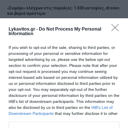
«Σαφάρι» ελέγχων στις παραλίες: 1.500 αυτοψίες, drones
και βαριά πρόστιμα
Χρηστίδης από το εργοτάξιο του Ιλισού: «Τα έργα
Lykavitos.gr -
Do Not Process My Personal
παραμένουν ανολοκλήρωτα – Δεν υπάρχουν άλλα
Information
περιθώρια καθυστέρησης»
If you wish to opt-out of the sale, sharing to third parties, or
Ακραία ζέστη στη Μεσόγειο – Τουρίστες αλλάζουν τα
processing of your personal or sensitive information for
σχέδια των διακοπών τους
targeted advertising by us, please use the below opt-out
section to confirm your selection. Please note that after your
Ανδριανός: Άμεσα οι αποζημιώσεις για τους
opt-out request is processed you may continue seeing
πυρόπληκτους αγρότες
interest-based ads based on personal information utilized by
us or personal information disclosed to third parties prior to
Μανιάτης: 140 παρεμβάσεις, 850 τροπολογίες και
your opt-out. You may separately opt-out of the further
ερωτήσεις στον απολογισμό του δεύτερου έτους στο
disclosure of your personal information by third parties on the
Ευρωκοινοβούλιο
IAB’s list of downstream participants. This information may
also be disclosed by us to third parties on the
IAB’s List of
Ο δρόμος προς το 2027 και η κρίση αξιοπιστίας της
Downstream Participants
that may further disclose it to other
αντιπολίτευσης
third parties.
Τάκης Θεοδωρικάκος: «Συμβάλλουμε στην εθνική