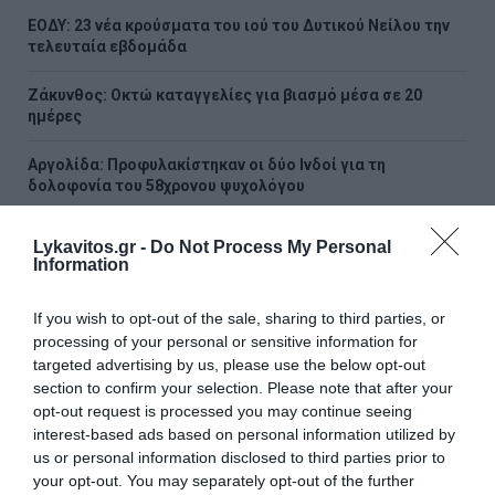
ΕΟΔΥ: 23 νέα κρούσματα του ιού του Δυτικού Νείλου την
τελευταία εβδομάδα
Ζάκυνθος: Οκτώ καταγγελίες για βιασμό μέσα σε 20
ημέρες
Αργολίδα: Προφυλακίστηκαν οι δύο Ινδοί για τη
δολοφονία του 58χρονου ψυχολόγου
Η μυστική συνάντηση του Πεζεσκιάν με τον Χαμενεΐ στο
Lykavitos.gr -
Do Not Process My Personal
πίσω μέρος αυτοκινήτου με φιμέ τζάμια
Information
Χαλκίδα: Στο νοσοκομείο 35χρονη που έπεσε από την
If you wish to opt-out of the sale, sharing to third parties, or
Υψηλή γέφυρα
processing of your personal or sensitive information for
targeted advertising by us, please use the below opt-out
ΟΤΕ: Για 18η συνεχόμενη χρονιά στη διεθνή σειρά δεικτών
section to confirm your selection. Please note that after your
FTSE4Good
opt-out request is processed you may continue seeing
interest-based ads based on personal information utilized by
Δολοφονία στην Κυψέλη: Τι αποκάλυψε στις Αρχές η
us or personal information disclosed to third parties prior to
σύζυγος του Αφγανού – «Τότε άρχισα να τον
your opt-out. You may separately opt-out of the further
υποψιάζομαι»