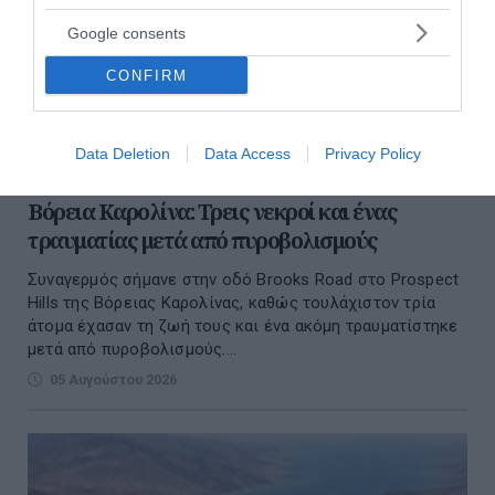
Google consents
CONFIRM
Data Deletion
Data Access
Privacy Policy
Βόρεια Καρολίνα: Τρεις νεκροί και ένας
τραυματίας μετά από πυροβολισμούς
Συναγερμός σήμανε στην οδό Brooks Road στο Prospect
Hills της Βόρειας Καρολίνας, καθώς τουλάχιστον τρία
άτομα έχασαν τη ζωή τους και ένα ακόμη τραυματίστηκε
μετά από πυροβολισμούς....
05 Αυγούστου 2026