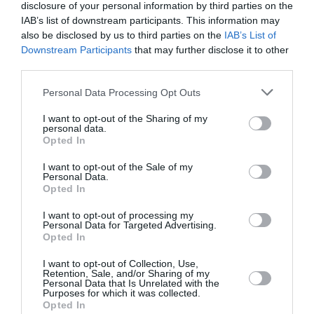
disclosure of your personal information by third parties on the
IAB’s list of downstream participants. This information may
CrediaBank: Υψηλοί ρυθμοί ανάπτυξης και νέα ρεκόρ
also be disclosed by us to third parties on the
IAB’s List of
επιδόσεων στο εξάμηνο
Downstream Participants
that may further disclose it to other
third parties.
Άνοιξε η πλατφόρμα myBusinessSupport για τον πρώτο
κύκλο του ειδικού σχήματος στήριξης των επιχειρήσεων
Please note that this website/app uses one or more Google
Personal Data Processing Opt Outs
της Σαμοθράκης
services and may gather and store information including but
not limited to your visit or usage behaviour. You may click to
I want to opt-out of the Sharing of my
Χρηματοδότηση 204,6 εκατ. ευρώ από το Εθνικό
personal data.
grant or deny consent to Google and its third-party tags to
Πρόγραμμα Ανάπτυξης για την ανάπλαση της ΔΕΘ
Opted In
use your data for below specified purposes in below Google
consent section.
I want to opt-out of the Sale of my
Personal Data.
ΟΛΕΣ ΟΙ ΕΙΔΗΣΕΙΣ →
Opted In
διαβάστε ακόμη
I want to opt-out of processing my
Personal Data for Targeted Advertising.
Opted In
I want to opt-out of Collection, Use,
Retention, Sale, and/or Sharing of my
Personal Data that Is Unrelated with the
Purposes for which it was collected.
Opted In