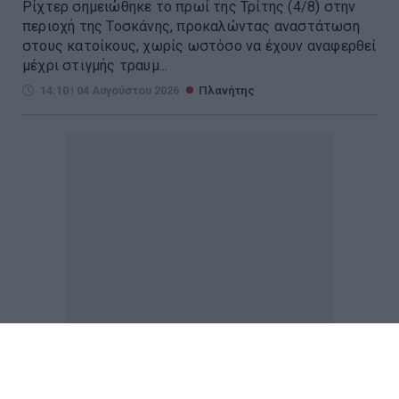
Ρίχτερ σημειώθηκε το πρωί της Τρίτης (4/8) στην
περιοχή της Τοσκάνης, προκαλώντας αναστάτωση
στους κατοίκους, χωρίς ωστόσο να έχουν αναφερθεί
μέχρι στιγμής τραυμ...
14:10 | 04 Αυγούστου 2026
Πλανήτης