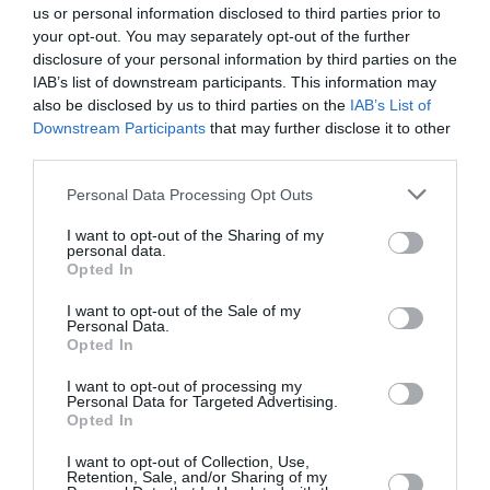
us or personal information disclosed to third parties prior to
Βloomberg: Η Ελλάδα παραδίδει μαθήματα
your opt-out. You may separately opt-out of the further
disclosure of your personal information by third parties on the
στην Ευρώπη για τις αμυντικές δαπάνες
IAB’s list of downstream participants. This information may
Καθώς η Ευρώπη αναζητά τρόπους να αυξήσει τις
also be disclosed by us to third parties on the
IAB’s List of
στρατιωτικές δαπάνες απέναντι στην απειλή της Ρωσίας,
Downstream Participants
that may further disclose it to other
η Ελλάδα προσφέρει πολύτιμα μαθήματα για το τι απα...
third parties.
27 Μαρτίου 2025
Please note that this website/app uses one or more Google
Personal Data Processing Opt Outs
services and may gather and store information including but
not limited to your visit or usage behaviour. You may click to
I want to opt-out of the Sharing of my
personal data.
grant or deny consent to Google and its third-party tags to
Opted In
use your data for below specified purposes in below Google
consent section.
I want to opt-out of the Sale of my
Personal Data.
Opted In
I want to opt-out of processing my
Personal Data for Targeted Advertising.
Opted In
I want to opt-out of Collection, Use,
Retention, Sale, and/or Sharing of my