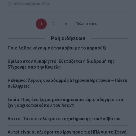
02 Οκτωβρίου 2024
Τρέχουσα
1
Σελίδα
2
Επόμενη
››
Τελευταία
Τελευταία »
σελίδα
σελίδα
σελίδα
Ροή ειδήσεων
Ποιο λάθος κάνουμε όταν κόβουμε το καρπούζι
Θρίλερ στον Λυκαβηττό: Εξετάζεται η διαδρομή της
57χρονης από την Κυψέλη
Ρέθυμνο: Άγριος ξυλοδαρμός 51χρονου Βρετανού – Πέντε
συλλήψεις
Συρία: Πώς ένα ξεχασμένο σημειωματάριο οδήγησε στα
ίχνη αρχικατασκόπου του Άσαντ
Λόττο: Τα αποτελέσματα της κλήρωσης του Σαββάτου
Αυτοί είναι οι έξι όροι του Ιράν προς τις ΗΠΑ για τα Στενά