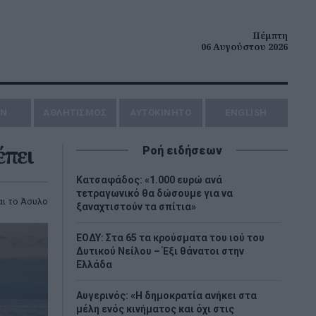
Πέμπτη
06 Αυγούστου 2026
ΗΝ
ΑΘΛΗΤΙΣΜΟΣ
AYTOKINHTO
ENGLISH
έπει
Ροή ειδήσεων
Κατσαφάδος: «1.000 ευρώ ανά
τετραγωνικό θα δώσουμε για να
αι το Άσυλο
ξαναχτιστούν τα σπίτια»
ΕΟΔΥ: Στα 65 τα κρούσματα του ιού του
Δυτικού Νείλου – Έξι θάνατοι στην
Ελλάδα
Αυγερινός: «Η δημοκρατία ανήκει στα
μέλη ενός κινήματος και όχι στις