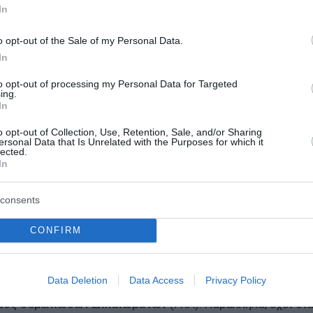
In
ύης» (Annual Solidarity Pool), η οποία αποτελεί βασικό 
ν κρατών – μελών.
o opt-out of the Sale of my Personal Data.
In
ότι παραμένουν σημαντικές εκκρεμότητες. Ιδιαίτερη έμφα
ήματος Eurodac, της κεντρικής ευρωπαϊκής βιομετρικής 
to opt-out of processing my Personal Data for Targeted
ing.
ργία των αναγκαίων υποδομών για τις διαδικασίες ελέγχ
In
δευτερογενών μετακινήσεων και διαφυγών αιτούντων άσ
o opt-out of Collection, Use, Retention, Sale, and/or Sharing
νων ευθύνης και μεταφορών.
ersonal Data that Is Unrelated with the Purposes for which it
lected.
In
κή λειτουργία του μηχανισμού αλληλεγγύης αποτελεί
αι τονίζει ότι όλα τα κράτη – μέλη οφείλουν να συμβάλο
consents
 Κανονισμό για τη Διαχείριση του Ασύλου και της
CONFIRM
έο καθεστώς, η Ευρωπαϊκή Επιτροπή συνεργάζεται στενά 
Data Deletion
Data Access
Privacy Policy
, μεταξύ των οποίων η Υπηρεσία Ασύλου της Ευρωπαϊκής
νισμός Θεμελιωδών Δικαιωμάτων (FRA). Παράλληλα, έχει δι