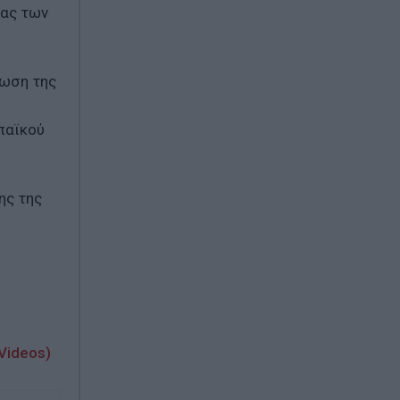
ίας των
ρωση της
παϊκού
ης της
Videos)