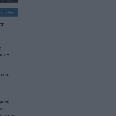
Red Code: Σε κατάσταση κινητοποίησης
Αττική, Βοιωτία και Εύβοια λόγω υψηλού
share
κινδύνου πυρκαγιάς
 τη
ς
τών –
σικές
ρμογή
νου
αμμάτων