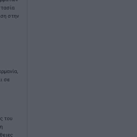
στασία
αση στην
ερμανία,
ι σε
ς του
 η
θειες