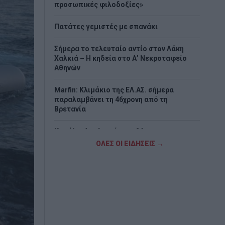
προσωπικές φιλοδοξίες»
Πατάτες γεμιστές με σπανάκι
Σήμερα το τελευταίο αντίο στον Λάκη
Χαλκιά – Η κηδεία στο Α’ Νεκροταφείο
Αθηνών
Marfin: Κλιμάκιο της ΕΛ.ΑΣ. σήμερα
παραλαμβάνει τη 46χρονη από τη
Βρετανία
Κυψέλη: Απολογείται ο 26χρονος για τη
δολοφονία της 38χρονης Βρετανίδας
ΟΛΕΣ ΟΙ ΕΙΔΗΣΕΙΣ →
Εντυπωσιακή πρεμιέρα για τη Μαρία
Σάκκαρη στο Τορόντο – Πρόκριση στους
«32»
Τραμπ: «Δεν θέλω να σκοτώνονται
άνθρωποι» – Νέο μήνυμα για το Ιράν