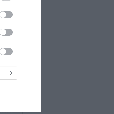
εργαλείο
ση
βάσης
ου και
υλο,
υν
με τα
 Ένωσης
αθέσει