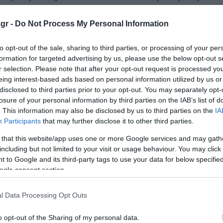
πριν από την πλήρη επιχειρησιακή εφαρμογή του νέου π
gr -
Do Not Process My Personal Information
24, περιλαμβάνει δέκα αλληλένδετες νομοθετικές πράξει
ρη προστασία των εξωτερικών συνόρων, νέες διαδικασίε
to opt-out of the sale, sharing to third parties, or processing of your per
formation for targeted advertising by us, please use the below opt-out s
ν την αλληλεγγύη μεταξύ των κρατών-μελών με την ανάλ
r selection. Please note that after your opt-out request is processed y
ών.
eing interest-based ads based on personal information utilized by us or
disclosed to third parties prior to your opt-out. You may separately opt-
ία εφαρμογής. Τα περισσότερα κράτη – μέλη βρίσκονται 
losure of your personal information by third parties on the IAB’s list of
. This information may also be disclosed by us to third parties on the
IA
ς νομοθεσίας τους, τη δημιουργία υποχρεωτικών διαδικα
Participants
that may further disclose it to other third parties.
 καθώς και τη θέσπιση ανεξάρτητων μηχανισμών παρακολ
 that this website/app uses one or more Google services and may gath
including but not limited to your visit or usage behaviour. You may click 
 to Google and its third-party tags to use your data for below specifi
η διαχείριση μεταφορών αιτούντων άσυλο προς το κράτος
ogle consent section.
υς και για την υλοποίηση των υποχρεώσεων αλληλεγγύης 
l Data Processing Opt Outs
 καθοριστικό βήμα την απόφαση του Συμβουλίου για τη
o opt-out of the Sharing of my personal data.