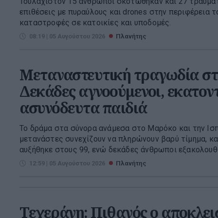
Τουλάχιστον 15 άνθρωποι σκοτώθηκαν και 27 τραυμα
επιθέσεις με πυραύλους και drones στην περιφέρεια τ
καταστροφές σε κατοικίες και υποδομές.
08:19 | 05 Αυγούστου 2026
Πλανήτης
Μεταναστευτική τραγωδία στ
Δεκάδες αγνοούμενοι, εκατον
ασυνόδευτα παιδιά
Το δράμα στα σύνορα ανάμεσα στο Μαρόκο και την Ισπα
μετανάστες συνεχίζουν να πληρώνουν βαρύ τίμημα, κ
αυξήθηκε στους 99, ενώ δεκάδες άνθρωποι εξακολουθού
12:59 | 05 Αυγούστου 2026
Πλανήτης
Τεχεράνη: Πιθανός ο αποκλει