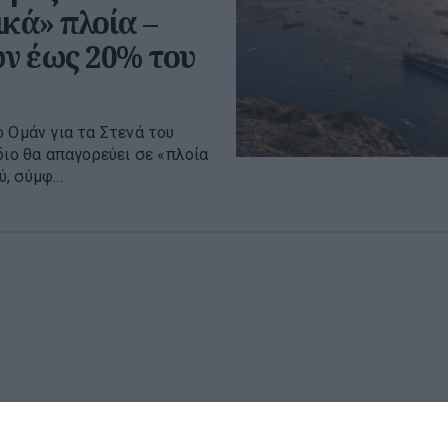
κά» πλοία –
ων έως 20% του
 Ομάν για τα Στενά του
διο θα απαγορεύει σε «πλοία
 σύμφ...