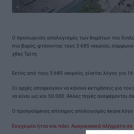
Ο προσωρινός απολογισμός των θυμάτων του διπλο
πιο βαρύς, φτάνοντας τους 3.685 νεκρούς, σύμφων
χθες Τρίτη.
Εκτός από τους 3.685 νεκρούς, γίνεται λόγος για 16
Οι αρχές αποφεύγουν να κάνουν εκτιμήσεις για τον
να είναι ως και 50.000. Άλλες πηγές αναφέρονται σ
Ο προηγούμενος επίσημος απολογισμός έκανε λόγο 
Εκεχειρία ήταν και πάει: Αμερικανικά πλήγματα σε