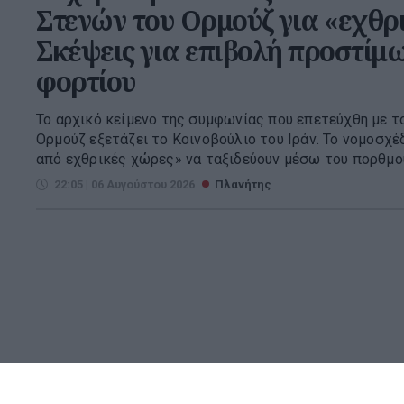
Στενών του Ορμούζ για «εχθρι
Σκέψεις για επιβολή προστίμ
φορτίου
Το αρχικό κείμενο της συμφωνίας που επετεύχθη με το
Ορμούζ εξετάζει το Κοινοβούλιο του Ιράν. Το νομοσχέ
από εχθρικές χώρες» να ταξιδεύουν μέσω του πορθμού,
22:05 | 06 Αυγούστου 2026
Πλανήτης