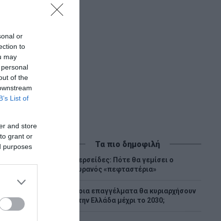
ά του
ψουν την
sonal or
ection to
ou may
 personal
out of the
 downstream
B’s List of
er and store
to grant or
Τα πιο δημοφιλή
ed purposes
Περσείδες: Πότε θα γεμίσει ο
1
ουρανός «πεφταστέρια»
Ποια επαγγέλματα θα κυριαρχήσουν
2
στην Ελλάδα μέχρι το 2030;