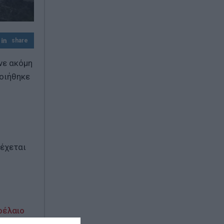
Σκέψεις για επιβολή προστίμων έως 20%
του φορτίου
share
ινε ακόμη
ποιήθηκε
δέχεται
ρέλαιο