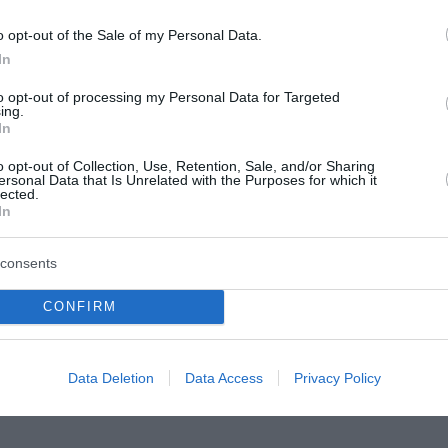
o opt-out of the Sale of my Personal Data.
In
to opt-out of processing my Personal Data for Targeted
«Δεν θέλω να
Η μυστική συνάντηση 
ing.
In
ται άνθρωποι» –
Πεζεσκιάν με τον Χαμ
μα για το Ιράν
στο πίσω μέρος αυτοκ
o opt-out of Collection, Use, Retention, Sale, and/or Sharing
ersonal Data that Is Unrelated with the Purposes for which it
με φιμέ τζάμια
lected.
Τραμπ δήλωσε ότι προτιμά
In
 με το Ιράν αντί της
Μυστική συνάντηση πραγματο
ς κλιμάκωσης, τονίζοντας
Πρόεδρος του Ιράν, Μασούντ
consents
ι να συνεχιστεί η
Πεζεσκιάν, και ο νέος ανώτατ
, ενώ οι διπλωματικές
της Ισλαμικής Δημοκρατίας, 
...
CONFIRM
Χαμενεΐ. Η συνάντηση έγινε σε
αυτοκίνητο μ...
του 2026
06 Αυγούστου 2026
Data Deletion
Data Access
Privacy Policy