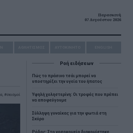
Παρασκευή
07 Αυγούστου 2026
ΗΝ
ΑΘΛΗΤΙΣΜΟΣ
AYTOKINHTO
ENGLISH
Ροή ειδήσεων
Πώς το πράσινο τσάι μπορεί να
υποστηρίξει την υγεία του ήπατος
Υψηλή χοληστερίνη: Οι τροφές που πρέπει
λα
,
σεισμοί
να αποφεύγουμε
Σύλληψη γυναίκας για την φωτιά στη
Σκύρο
Ρόδος: Στο νοσοκομείο διακομίστηκε