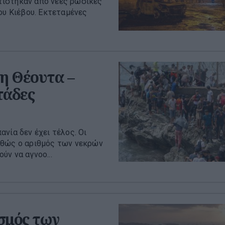
τίστηκαν από νέες ρωσικές
ου Κιέβου. Εκτεταμένες
η Θέουτα –
τάδες
νία δεν έχει τέλος. Οι
αθώς ο αριθμός των νεκρών
ν να αγνοο...
σμός των