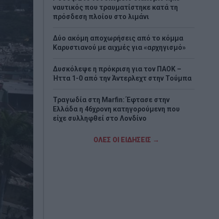
ναυτικός που τραυματίστηκε κατά τη
πρόσδεση πλοίου στο λιμάνι
Δύο ακόμη αποχωρήσεις από το κόμμα
Καρυστιανού με αιχμές για «αρχηγισμό»
Δυσκόλεψε η πρόκριση για τον ΠΑΟΚ –
Ήττα 1-0 από την Άντερλεχτ στην Τούμπα
Τραγωδία στη Marfin: Έφτασε στην
Ελλάδα η 46χρονη κατηγορούμενη που
είχε συλληφθεί στο Λονδίνο
Τζόκερ: Η κλήρωση της Πέμπτης - Οι
ΟΛΕΣ ΟΙ ΕΙΔΗΣΕΙΣ →
τυχεροί αριθμοί
Πέθανε το λευκό κουτάβι που είχε γίνει
μέλος αγέλης λύκων
Τεχεράνη: Πιθανός ο αποκλεισμός των
Στενών του Ορμούζ για «εχθρικά» πλοία –