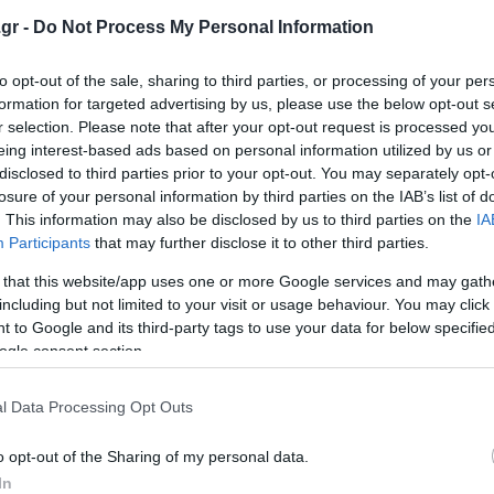
ρελαίου μετά τις επιθέσεις σε δεξαμενόπλοια στα Στεν
gr -
Do Not Process My Personal Information
αταλάβει την Κύπρο - Τα F-35 στην Άγκυρα θα καταστρέ
to opt-out of the sale, sharing to third parties, or processing of your per
formation for targeted advertising by us, please use the below opt-out s
r selection. Please note that after your opt-out request is processed y
eing interest-based ads based on personal information utilized by us or
disclosed to third parties prior to your opt-out. You may separately opt-
ο Lykavitos.gr στο Google News
losure of your personal information by third parties on the IAB’s list of
ώτοι όλες τις ειδήσεις
. This information may also be disclosed by us to third parties on the
IA
Participants
that may further disclose it to other third parties.
 that this website/app uses one or more Google services and may gath
including but not limited to your visit or usage behaviour. You may click 
 to Google and its third-party tags to use your data for below specifi
ogle consent section.
l Data Processing Opt Outs
o opt-out of the Sharing of my personal data.
In