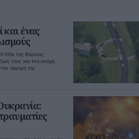
 και ένας
λισμούς
 Hills της Βόρειας
ζωή τους και ένα ακόμη
ον σερίφη της ...
 Ουκρανία:
 τραυματίες