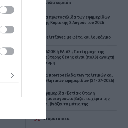
3
Λούλα κεμπάπ
Tα πρωτοσέλιδα των εφημερίδων
4
της Κυριακής 2 Αυγούστου 2026
του
5
Μελιτζάνες με φέτα και λουκάνικο
ενεΐ
ινήτου
ΠΑΣΟΚ ή ΕΛ.ΑΣ.; Γιατί η μάχη της
6
δεύτερης θέσης είναι (πολύ) ανοιχτή
ακόμη
ποίησαν ο
Τα πρωτοσέλιδα των πολιτικών και
7
ος ηγέτης
αθλητικών εφημερίδων (31-07-2026)
Μοτζταμπά
Εφημερίδα «Εστία»: Όταν η
8
δημοσιογραφία βάζει τα χέρια της
και βγάζει τα μάτια της
9
Ντοματόπιτα