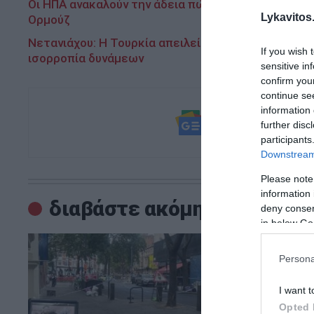
Οι ΗΠΑ ανακαλούν την άδεια πώλησης ιρανικού πετ
Lykavitos.
Ορμούζ
Νετανιάχου: Η Τουρκία απειλεί την Ελλάδα, έχει κ
If you wish 
ισορροπία δυνάμεων
sensitive in
confirm you
continue se
information 
Ακολουθήστε τ
further disc
και μάθετε πρ
participants
Downstream 
Please note
information 
διαβάστε ακόμη
deny consent
in below Go
Persona
I want t
Opted 