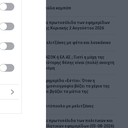
1
Λούλα κεμπάπ
Tα πρωτοσέλιδα των εφημερίδων
2
της Κυριακής 2 Αυγούστου 2026
3
Μελιτζάνες με φέτα και λουκάνικο
ΠΑΣΟΚ ή ΕΛ.ΑΣ.; Γιατί η μάχη της
4
δεύτερης θέσης είναι (πολύ) ανοιχτή
ακόμη
αβία
υν τη
Εφημερίδα «Εστία»: Όταν η
5
δημοσιογραφία βάζει τα χέρια της
και βγάζει τα μάτια της
6
Κοτόπουλο με μελιτζάνες
και το
νή
κευή
Τα πρωτοσέλιδα των πολιτικών και
7
κές πηγές
αθλητικών εφημερίδων (03-08-2026)