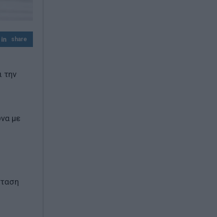
την οικονομική ανάλυση με πολιτική
προπαγάνδα»
share
ι την
να με
σταση