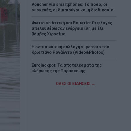
Voucher για smartphones: Το ποσό, οι
συσκευές, οι δικαιούχοι και η διαδικασία
Φωτιά σε Αττική και Βοιωτία: Οι φλόγες
απελευθέρωσαν ενέργεια ίση με έξι
βόμβες Χιροσίμα
H εντυπωσιακή συλλογή supercars του
Κριστιάνο Ρονάλντο (Video&Photos)
Eurojackpot: Τα αποτελέσματα της
κλήρωσης της Παρασκευής
Νέο σχέδιο Πούτιν «βλέπουν» οι ΗΠΑ - Το
ΟΛΕΣ ΟΙ ΕΙΔΗΣΕΙΣ →
σενάριο που τρομάζει το ΝΑΤΟ
Στα «Παραπολιτικά»: Προς 30.000
προσλήψεις - Όλο το σχέδιο του
υπουργείου Εσωτερικών
Σκέρτσος: «ΠΑΣΟΚ και ΕΛΑΣ υποκαθιστούν