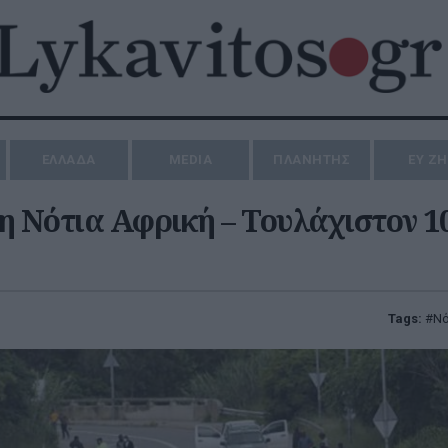
ΕΛΛΑΔΑ
MEDIA
ΠΛΑΝΗΤΗΣ
ΕΥ Ζ
η Νότια Αφρική – Τουλάχιστον 1
Tags:
Νό