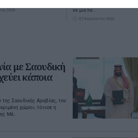
Τη...
που έχουν άμεση γνώση του θ
σε μια πε...
του 2026
07 Αυγούστου 2026
ία με Σαουδική
χεύει κάποια
 της Σαουδικής Αραβίας, του
κριμένη χώρα», τόνισε η
ς Μέ...