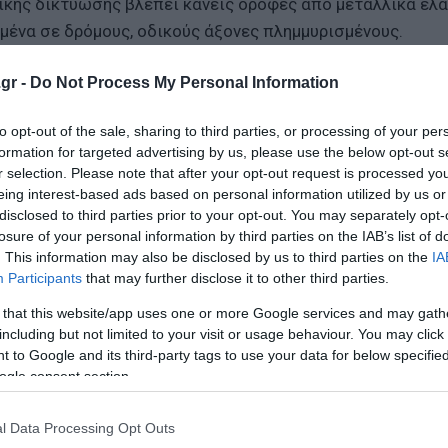
ικής δικτύωσης βλέπει κανείς οροφές από μεταλλικά ελ
μένα σε δρόμους, οδικούς άξονες πλημμυρισμένους.
α των αερολιμένων «του Κέιπ Τάουν και της Τζορτζ», εν
gr -
Do Not Process My Personal Information
αφρικανικών αεροδρομίων ACSA.
to opt-out of the sale, sharing to third parties, or processing of your per
formation for targeted advertising by us, please use the below opt-out s
 κατά της στρατιωτικής εμπλοκής με το Ιράν
r selection. Please note that after your opt-out request is processed y
 στο σπίτι για τρία χρόνια, λόγω... covid
eing interest-based ads based on personal information utilized by us or
disclosed to third parties prior to your opt-out. You may separately opt-
η της 3ήμερης εκεχειρίας
losure of your personal information by third parties on the IAB’s list of
. This information may also be disclosed by us to third parties on the
IA
Participants
that may further disclose it to other third parties.
ο Lykavitos.gr στο Google News
 that this website/app uses one or more Google services and may gath
ώτοι όλες τις ειδήσεις
including but not limited to your visit or usage behaviour. You may click 
 to Google and its third-party tags to use your data for below specifi
ogle consent section.
l Data Processing Opt Outs