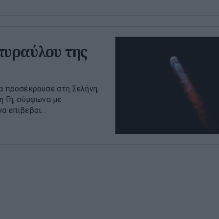
πυραύλου της
να προσέκρουσε στη Σελήνη,
η Γη, σύμφωνα με
 επιβεβαι...