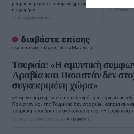
την περιοχή. 
μπορούσε μέσα στα επόμενα χρόνια να
επιχειρήσει...
07 Αυγούσ
07 Αυγούστου 2026
διαβάστε επίσης
περισσότερες ειδήσεις από το lykavitos.gr
Τουρκία: «Η αμυντική συμφων
Αραβία και Πακιστάν δεν στο
συγκεκριμένη χώρα»
«Η αμυντική συμφωνία που υπογράφηκε σήμερα μεταξύ
Πακιστάν και της Τουρκίας δεν στοχεύει κάποια συγκε
τουρκική προεδρία σε ανακοίνωσή της. «Η συμφωνία τη
18:20 | 07 Αυγούστου 2026
Πλανήτης