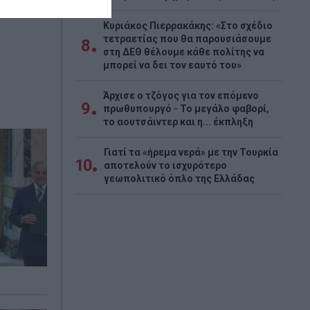
έματος,
Κυριάκος Πιερρακάκης: «Στο σχέδιο
τετραετίας που θα παρουσιάσουμε
8
στη ΔΕΘ θέλουμε κάθε πολίτης να
μπορεί να δει τον εαυτό του»
Άρχισε ο τζόγος για τον επόμενο
9
πρωθυπουργό - Το μεγάλο φαβορί,
το αουτσάιντερ και η... έκπληξη
Γιατί τα «ήρεμα νερά» με την Τουρκία
10
αποτελούν το ισχυρότερο
γεωπολιτικό όπλο της Ελλάδας