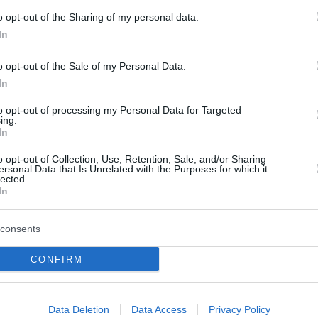
o opt-out of the Sharing of my personal data.
In
o opt-out of the Sale of my Personal Data.
In
to opt-out of processing my Personal Data for Targeted
ing.
In
o opt-out of Collection, Use, Retention, Sale, and/or Sharing
ersonal Data that Is Unrelated with the Purposes for which it
 Το βίντεο που
Τουρκία, Σαουδική Αρ
lected.
In
τον επαγγελματισμό
και Πακιστάν ενισχύο
ρών σε ώρα σεισμού
στρατιωτική τους
consents
συνεργασία
 προκαλεί βίντεο που
CONFIRM
τις δραματικές στιγμές
Η Τουρκία, η Σαουδική Αραβία 
ρουργική αίθουσα
Πακιστάν υπογράφουν μια κοι
 στην Ιαπωνία, όταν ο
αμυντική συμφωνία την Παρασ
σμός των 7,1 Ρίχτερ έπληξε
Data Deletion
Data Access
Privacy Policy
(7/8), σύμφωνα με περιφερεια