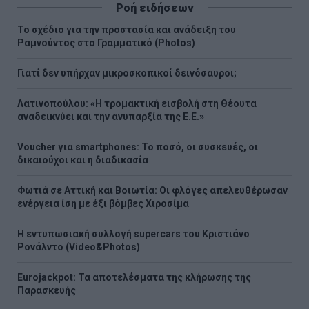
Ροή ειδήσεων
Το σχέδιο για την προστασία και ανάδειξη του
Ραμνούντος στο Γραμματικό (Photos)
Γιατί δεν υπήρχαν μικροσκοπικοί δεινόσαυροι;
Λατινοπούλου: «Η τρομακτική εισβολή στη Θέουτα
αναδεικνύει και την ανυπαρξία της Ε.Ε.»
Voucher για smartphones: Το ποσό, οι συσκευές, οι
δικαιούχοι και η διαδικασία
Φωτιά σε Αττική και Βοιωτία: Οι φλόγες απελευθέρωσαν
ενέργεια ίση με έξι βόμβες Χιροσίμα
H εντυπωσιακή συλλογή supercars του Κριστιάνο
Ρονάλντο (Video&Photos)
Eurojackpot: Τα αποτελέσματα της κλήρωσης της
Παρασκευής