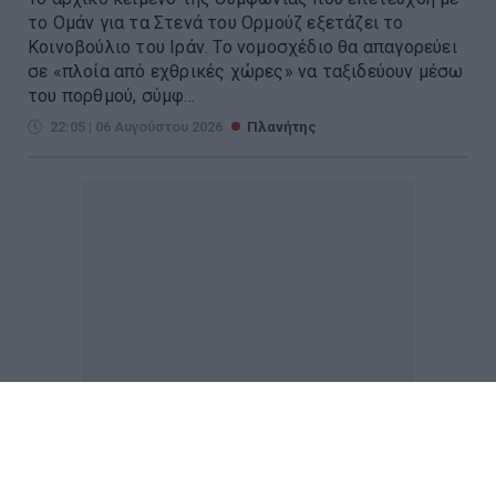
το Ομάν για τα Στενά του Ορμούζ εξετάζει το
Κοινοβούλιο του Ιράν. Το νομοσχέδιο θα απαγορεύει
σε «πλοία από εχθρικές χώρες» να ταξιδεύουν μέσω
του πορθμού, σύμφ...
22:05 | 06 Αυγούστου 2026
Πλανήτης