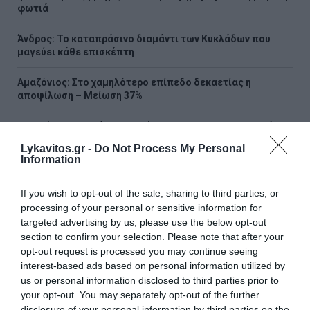
φωτιά
Άνδρος: Το καταπράσινο διαμάντι των Κυκλάδων που
μαγεύει κάθε επισκέπτη
Αμαζόνιος: Στο χαμηλότερο επίπεδο δεκαετίας η
αποψίλωση – Μείωση 37%
ΑΑΔΕ: Άνοιξε ξανά η πλατφόρμα myAGRO για την Ενιαία
Αίτηση Ενίσχυσης 2026 – Οι προθεσμίες για τους αγρότες
Lykavitos.gr -
Do Not Process My Personal
Information
«Φωτιά» στην τιμή του μοσχαριού – Αύξηση 28,4% μέσα σε
19 μήνες
If you wish to opt-out of the sale, sharing to third parties, or
processing of your personal or sensitive information for
Ξεκίνησαν τα γυρίσματα του «Grown Ups 3» – Ο Άνταμ
targeted advertising by us, please use the below opt-out
Σάντλερ ξανά με την αγαπημένη παρέα
section to confirm your selection. Please note that after your
opt-out request is processed you may continue seeing
Νέα υπόθεση «καίει» τον Ινφαντίνο: Καταγγελίες για
interest-based ads based on personal information utilized by
εξαψήφια αποζημίωση από την UEFA σε γυναίκα με την
us or personal information disclosed to third parties prior to
οποία φέρεται να είχε σχέση
your opt-out. You may separately opt-out of the further
disclosure of your personal information by third parties on the