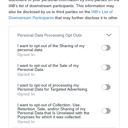
e-ΕΦΚΑ – ΔΥΠΑ: Πληρωμές 56,7 εκατ. ευρώ έως τις 14
IAB’s list of downstream participants. This information may
Αυγούστου – Ποιοι πάνε «ταμείο»
also be disclosed by us to third parties on the
IAB’s List of
Downstream Participants
that may further disclose it to other
Τα επικίνδυνα σχέδια Πούτιν για επίθεση στο ΝΑΤΟ – Το
third parties.
εφιαλτικό σενάριο που τρέμει η Ευρώπη
Please note that this website/app uses one or more Google
Personal Data Processing Opt Outs
Νέα εξέλιξη στη μεγάλη υπόθεση της ρωσόφωνης μαφίας
services and may gather and store information including but
– Δύο συλλήψεις στην Αθήνα
not limited to your visit or usage behaviour. You may click to
I want to opt-out of the Sharing of my
personal data.
grant or deny consent to Google and its third-party tags to
Opted In
use your data for below specified purposes in below Google
ΟΛΕΣ ΟΙ ΕΙΔΗΣΕΙΣ →
consent section.
I want to opt-out of the Sale of my
διαβάστε ακόμη
Personal Data.
Opted In
I want to opt-out of processing my
Personal Data for Targeted Advertising.
Opted In
I want to opt-out of Collection, Use,
Retention, Sale, and/or Sharing of my
Personal Data that Is Unrelated with the
Purposes for which it was collected.
Opted In