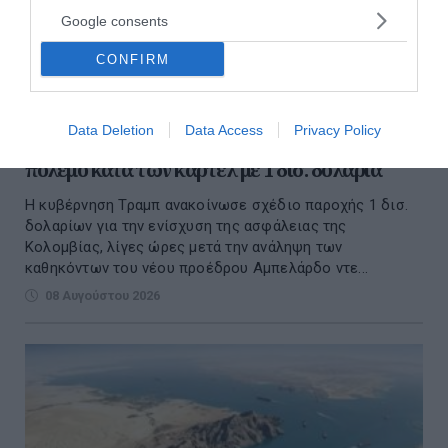
Google consents
CONFIRM
Data Deletion
Data Access
Privacy Policy
ΗΠΑ: Ο Τραμπ στηρίζει τον νέο πρόεδρο στον
πόλεμο κατά των καρτέλ με 1 δισ. δολάρια
Η κυβέρνηση Τραμπ ανακοίνωσε σχέδιο παροχής 1 δισ.
δολαρίων για την ενίσχυση της ασφάλειας της
Κολομβίας, λίγες ώρες μετά την ανάληψη των
καθηκόντων του νέου προέδρου Αμπελάρδο ντε...
08 Αυγούστου 2026