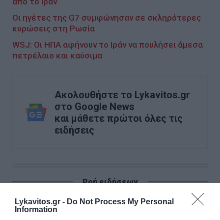
από το Ιράν
Οι ηγέτες της G7 συμφώνησαν σε σκληρότερες
κυρώσεις στη Ρωσία
WSJ: Οι ΗΠΑ αφήνουν το Ιράν να πουλήσει άμεσα
πετρέλαιο και καύσιμα
Ακολουθήστε το Lykavitos.gr
στο Google News
και μάθετε πρώτοι όλες τις
ειδήσεις
Ροή ειδήσεων
Επίσημο: Ο Μίλαν Βιτάλις στην ΑΕΚ με συμβόλαιο έως το
Lykavitos.gr -
Do Not Process My Personal
2030
Information