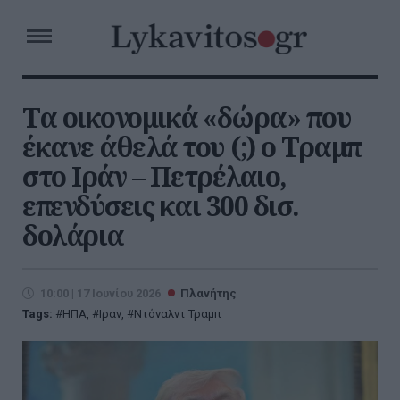
Τα οικονομικά «δώρα» που
έκανε άθελά του (;) ο Τραμπ
στο Ιράν – Πετρέλαιο,
επενδύσεις και 300 δισ.
δολάρια
10:00 | 17 Ιουνίου 2026
Πλανήτης
Tags:
ΗΠΑ
,
Ιραν
,
Ντόναλντ Τραμπ