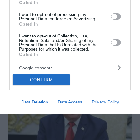
Opted In
Πιερρακάκης: Υποβλήθηκε το αίτημα για την
ενεργοποίηση της ρήτρας διαφυγής για την ενεργειακή
I want to opt-out of processing my
ανθεκτικότητα
Personal Data for Targeted Advertising.
Opted In
Δένδιας για τη συμφωνία ΑΟΖ με την Αίγυπτο:
«Κατοχυρώσαμε το εθνικό συμφέρον με βάση το Διεθνές
I want to opt-out of Collection, Use,
Retention, Sale, and/or Sharing of my
Δίκαιο»
Personal Data that Is Unrelated with the
Purposes for which it was collected.
Opted In
ΟΛΕΣ ΟΙ ΕΙΔΗΣΕΙΣ →
Google consents
διαβάστε ακόμη
CONFIRM
Data Deletion
Data Access
Privacy Policy