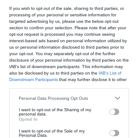
Μενδώνη: Αυτοψία στο φρούριο των Αιγοσθένων μετά τη
If you wish to opt-out of the sale, sharing to third parties, or
μεγάλη πυρκαγιά
processing of your personal or sensitive information for
targeted advertising by us, please use the below opt-out
ΠΑΟΚ – Άντερλεχτ: Σέντρα στις 20:45 για τον τρίτο
section to confirm your selection. Please note that after your
προκριματικό του Europa League
opt-out request is processed you may continue seeing
interest-based ads based on personal information utilized by
Από τη διασύνδεση Ελλάδας – Κύπρου έως τις
us or personal information disclosed to third parties prior to
γεωτρήσεις στο Ιόνιο – Οι δηλώσεις Παπασταύρου
your opt-out. You may separately opt-out of the further
disclosure of your personal information by third parties on the
Έληξε η βλάβη στο Μετρό Θεσσαλονίκης – Άνοιξε και ο
IAB’s list of downstream participants. This information may
σταθμός Νέα Ελβετία
also be disclosed by us to third parties on the
IAB’s List of
Downstream Participants
that may further disclose it to other
Νέα εποχή στις αγροτικές ενισχύσεις: Παρουσιάστηκε το
third parties.
myAGRO παρουσία Μητσοτάκη
Please note that this website/app uses one or more Google
Personal Data Processing Opt Outs
Καιρός: Ανεβαίνει η θερμοκρασία – Έρχεται τριήμερο
services and may gather and store information including but
ζέστης με 40άρια από το Σάββατο
not limited to your visit or usage behaviour. You may click to
I want to opt-out of the Sharing of my
personal data.
grant or deny consent to Google and its third-party tags to
Opted In
Το ύστατο χαίρε στον Λάκη Χαλκιά – Πλήθος κόσμου στο
use your data for below specified purposes in below Google
λαϊκό προσκύνημα και την κηδεία
consent section.
I want to opt-out of the Sale of my
Personal Data.