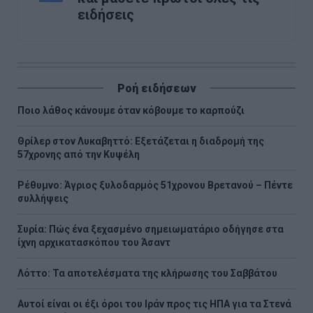
ειδήσεις
Ροή ειδήσεων
Ποιο λάθος κάνουμε όταν κόβουμε το καρπούζι
Θρίλερ στον Λυκαβηττό: Εξετάζεται η διαδρομή της
57χρονης από την Κυψέλη
Ρέθυμνο: Άγριος ξυλοδαρμός 51χρονου Βρετανού – Πέντε
συλλήψεις
Συρία: Πώς ένα ξεχασμένο σημειωματάριο οδήγησε στα
ίχνη αρχικατασκόπου του Άσαντ
Λόττο: Τα αποτελέσματα της κλήρωσης του Σαββάτου
Αυτοί είναι οι έξι όροι του Ιράν προς τις ΗΠΑ για τα Στενά