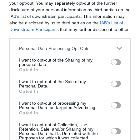
your opt-out. You may separately opt-out of the further
Πολιτειών, του Ισραήλ και άλλων χωρών που
disclosure of your personal information by third parties on the
χαρακτηρίζει ως «εχθρικές» α...
IAB’s list of downstream participants. This information may
08:16 | 07 Αυγούστου 2026
Πλανήτης
also be disclosed by us to third parties on the
IAB’s List of
Downstream Participants
that may further disclose it to other
third parties.
Please note that this website/app uses one or more Google
Personal Data Processing Opt Outs
services and may gather and store information including but
not limited to your visit or usage behaviour. You may click to
I want to opt-out of the Sharing of my
personal data.
grant or deny consent to Google and its third-party tags to
Opted In
use your data for below specified purposes in below Google
consent section.
I want to opt-out of the Sale of my
Personal Data.
Opted In
I want to opt-out of processing my
Personal Data for Targeted Advertising.
Opted In
I want to opt-out of Collection, Use,
Retention, Sale, and/or Sharing of my
Τουρκία, Σαουδική Αραβία και
Personal Data that Is Unrelated with the
Purposes for which it was collected.