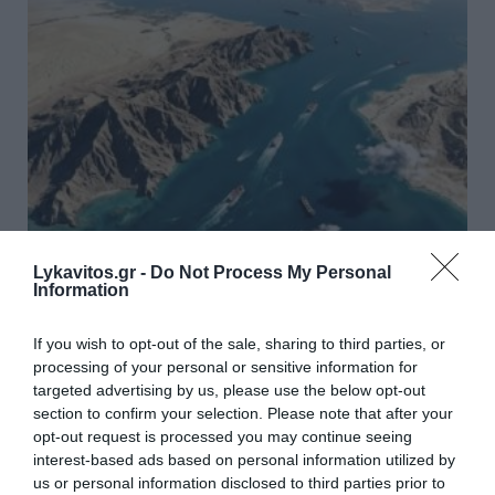
Lykavitos.gr -
Do Not Process My Personal
Ιράν: Σχέδιο για απαγόρευση
Information
διέλευσης αμερικανικών και
If you wish to opt-out of the sale, sharing to third parties, or
ισραηλινών πλοίων από τα Στενά
processing of your personal or sensitive information for
του Ορμούζ
targeted advertising by us, please use the below opt-out
section to confirm your selection. Please note that after your
opt-out request is processed you may continue seeing
Νέα ένταση διαμορφώνεται στον Περσικό Κόλπο,
interest-based ads based on personal information utilized by
καθώς το Ιράν εξετάζει σχέδιο νόμου που προβλέπει
us or personal information disclosed to third parties prior to
την απαγόρευση διέλευσης πλοίων των Ηνωμένων