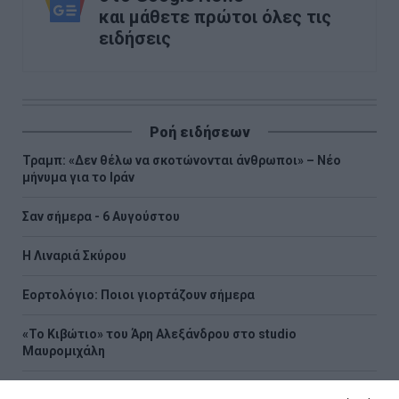
και μάθετε πρώτοι όλες τις
ειδήσεις
Ροή ειδήσεων
Τραμπ: «Δεν θέλω να σκοτώνονται άνθρωποι» – Νέο
μήνυμα για το Ιράν
Σαν σήμερα - 6 Αυγούστου
H Λιναριά Σκύρου
Εορτολόγιο: Ποιοι γιορτάζουν σήμερα
«Το Κιβώτιο» του Άρη Αλεξάνδρου στο studio
Μαυρομιχάλη
10ες Διεθνείς Μουσικές Ημέρες Καλαμάτας από τις 24