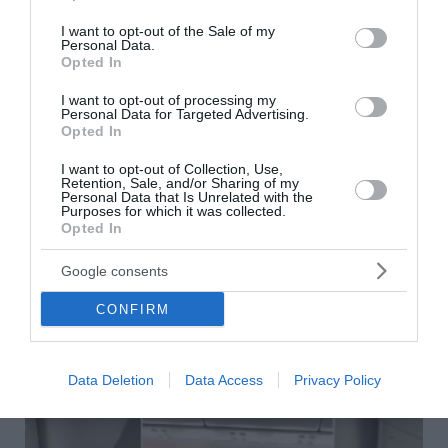
use your data for below specified purposes in below Google
consent section.
I want to opt-out of the Sale of my
Personal Data.
Opted In
I want to opt-out of processing my
Personal Data for Targeted Advertising.
Opted In
I want to opt-out of Collection, Use,
Retention, Sale, and/or Sharing of my
Personal Data that Is Unrelated with the
Σοκ στο Μεξικό: Influencer δολοφονήθηκε
Purposes for which it was collected.
Opted In
ενώ έκανε live έξω από εστιατόριο
Google consents
Σκηνές σοκ εκτυλίχθηκαν στο Κουλιακάν του Μεξικού,
όταν γνωστός influencer έπεσε νεκρός από
CONFIRM
πυροβολισμούς την ώρα που πραγματοποιούσε ζωντανή
μετάδοση στα μέσα κοινωνικής δικτύωσης...
05 Αυγούστου 2026
Data Deletion
Data Access
Privacy Policy