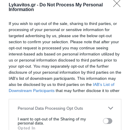
Αυγούστου έως τις 6 Σεπτεμβρίου
Lykavitos.gr -
Do Not Process My Personal
Information
Στη Βουλγαρία θα κριθεί η πρόκριση για τον Παναθηναϊκό,
1-1 με την ΤΣΣΚΑ 1948
If you wish to opt-out of the sale, sharing to third parties, or
processing of your personal or sensitive information for
Στον όγδοο αγνοούμενο Γερμανό τουρίστα ανήκει η σορός
targeted advertising by us, please use the below opt-out
που βρέθηκε στη Σύμη
section to confirm your selection. Please note that after your
opt-out request is processed you may continue seeing
Φωτιά στα Αϊβαλιώτικα του Βόλου
interest-based ads based on personal information utilized by
us or personal information disclosed to third parties prior to
Λόττο: Τα αποτελέσματα της κλήρωσης της Τετάρτης
your opt-out. You may separately opt-out of the further
disclosure of your personal information by third parties on the
IAB’s list of downstream participants. This information may
ΟΛΕΣ ΟΙ ΕΙΔΗΣΕΙΣ →
also be disclosed by us to third parties on the
IAB’s List of
διαβάστε ακόμη
Downstream Participants
that may further disclose it to other
third parties.
Please note that this website/app uses one or more Google
Personal Data Processing Opt Outs
services and may gather and store information including but
not limited to your visit or usage behaviour. You may click to
I want to opt-out of the Sharing of my
personal data.
grant or deny consent to Google and its third-party tags to
Opted In