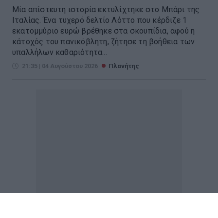
Μία απίστευτη ιστορία εκτυλίχτηκε στο Μπάρι της
Ιταλίας. Ένα τυχερό δελτίο Λόττο που κέρδιζε 1
εκατομμύριο ευρώ βρέθηκε στα σκουπίδια, αφού η
κάτοχός του πανικόβλητη, ζήτησε τη βοήθεια των
υπαλλήλων καθαριότητα...
21:35 | 04 Αυγούστου 2026
Πλανήτης