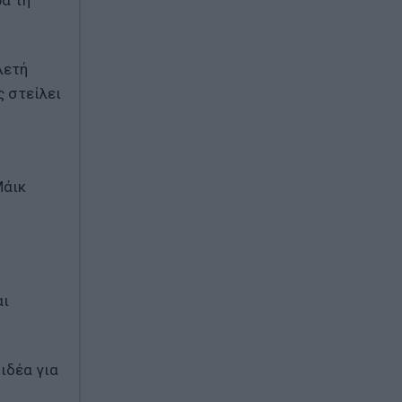
ά τη
λετή
 στείλει
Μάικ
αι
ιδέα για