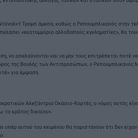
ης εντυπωσιακής αλλαγής τάσεων και στάσεων όσον αφορ
.
Ντόναλντ Τραμπ άμεσα, καθώς ο Ρεπουμπλικανός στην τε
ελάσει «εκατομμύρια αλλοδαπούς εγκληματίες», θα τους
ση, να απελαύνονται και να μην τους επιτρέπεται ποτέ να
δρος της Βουλής των Αντιπροσώπων, ο Ρεπουμπλικανός 
οτέ» για έμφαση.
οκρατικών Αλεξάντρια Οκάσιο-Κορτές, ο νόμος αυτός είν
 το κράτος δικαίου».
ν υπέρ αυτού του κειμένου θα παριστάνουν ότι δεν είχαν 
ο.