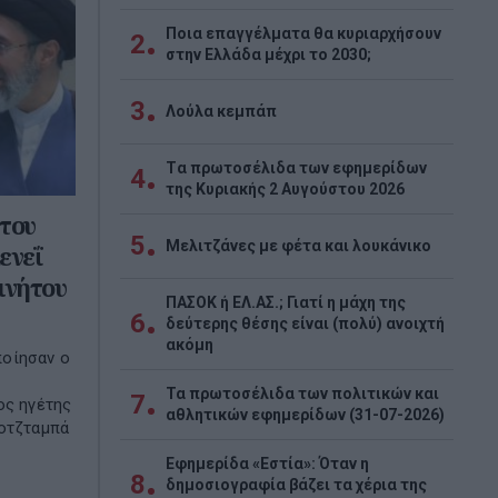
Ποια επαγγέλματα θα κυριαρχήσουν
2
στην Ελλάδα μέχρι το 2030;
3
Λούλα κεμπάπ
Tα πρωτοσέλιδα των εφημερίδων
4
της Κυριακής 2 Αυγούστου 2026
του
5
Μελιτζάνες με φέτα και λουκάνικο
ενεΐ
ινήτου
ΠΑΣΟΚ ή ΕΛ.ΑΣ.; Γιατί η μάχη της
6
δεύτερης θέσης είναι (πολύ) ανοιχτή
ακόμη
ποίησαν ο
Τα πρωτοσέλιδα των πολιτικών και
7
ος ηγέτης
αθλητικών εφημερίδων (31-07-2026)
Μοτζταμπά
Εφημερίδα «Εστία»: Όταν η
8
δημοσιογραφία βάζει τα χέρια της