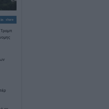
Άνοιξε η πλατφόρμα myBusinessSupport
για τον πρώτο κύκλο του ειδικού
σχήματος στήριξης των επιχειρήσεων της
Σαμοθράκης
share
 Τραμπ
άνομης
πων
πέρ