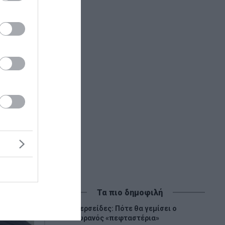
τος.
Τα πιο δημοφιλή
Περσείδες: Πότε θα γεμίσει ο
1
ουρανός «πεφταστέρια»