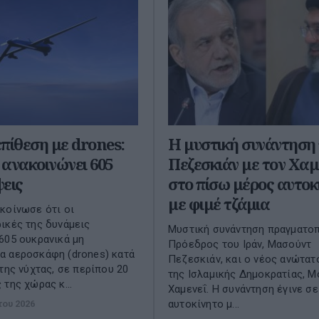
πίθεση με drones:
Η μυστική συνάντηση 
ανακοινώνει 605
Πεζεσκιάν με τον Χαμ
εις
στο πίσω μέρος αυτοκ
με φιμέ τζάμια
κοίνωσε ότι οι
ικές της δυνάμεις
Μυστική συνάντηση πραγματο
605 ουκρανικά μη
Πρόεδρος του Ιράν, Μασούντ
α αεροσκάφη (drones) κατά
Πεζεσκιάν, και ο νέος ανώτατ
 της νύχτας, σε περίπου 20
της Ισλαμικής Δημοκρατίας, 
 της χώρας κ...
Χαμενεΐ. Η συνάντηση έγινε σε
αυτοκίνητο μ...
του 2026