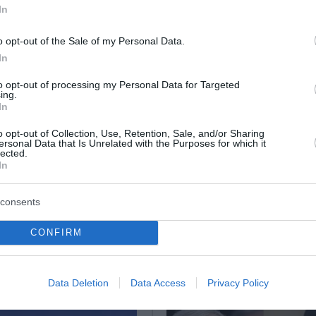
 ως προς τον έλεγχο των συνόρων.
In
ρος να ζητήσει «συγγνώμη» από την οικογένεια του θύμα
o opt-out of the Sale of my Personal Data.
In
τες χάθηκαν στις μάχες του Κουρσκ
to opt-out of processing my Personal Data for Targeted
ing.
000 στρέμματα το μέτωπο, 30.000 εκκενώσεις (βίντεο)
In
ρώην επικεφαλής αλυσίδας φαστ-φουντ
o opt-out of Collection, Use, Retention, Sale, and/or Sharing
ersonal Data that Is Unrelated with the Purposes for which it
lected.
In
ο Lykavitos.gr στο Google News
ώτοι όλες τις ειδήσεις
consents
CONFIRM
Data Deletion
Data Access
Privacy Policy