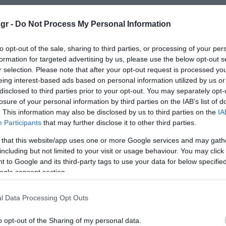
στος του, προβλέποντας πως θα απαιτηθούν δαπάνες 83 
gr -
Do Not Process My Personal Information
to opt-out of the sale, sharing to third parties, or processing of your per
θα οδηγήσει σε χάος», σχολίαζε προ ημερών η Δημοκρατ
formation for targeted advertising by us, please use the below opt-out s
r selection. Please note that after your opt-out request is processed y
eing interest-based ads based on personal information utilized by us or
disclosed to third parties prior to your opt-out. You may separately opt-
losure of your personal information by third parties on the IAB’s list of
. This information may also be disclosed by us to third parties on the
IA
Participants
that may further disclose it to other third parties.
ο όνομα 22χρονης φοιτήτριας την οποία σκότωσε τον Φεβ
πό τη Βενεζουέλα.
 that this website/app uses one or more Google services and may gath
including but not limited to your visit or usage behaviour. You may click 
 to Google and its third-party tags to use your data for below specifi
ιν από τον φόνο αυτό για κλοπή. Καταδικάστηκε να εκτίσε
ogle consent section.
 της ποινής.
l Data Processing Opt Outs
ιση στη χώρα και την εκμεταλλεύτηκαν όσο περισσότερο
 προεκλογικά, ενοχοποιώντας την κατ’ αυτούς υπερβολι
o opt-out of the Sharing of my personal data.