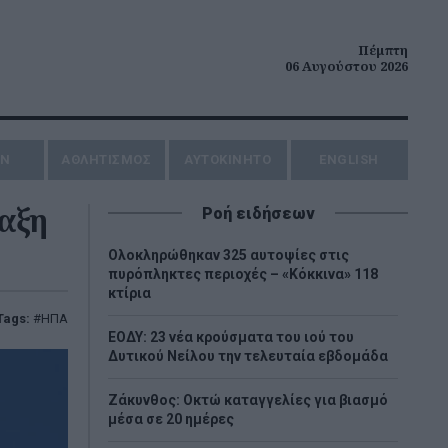
Πέμπτη
06 Αυγούστου 2026
ΗΝ
ΑΘΛΗΤΙΣΜΟΣ
AYTOKINHTO
ENGLISH
ταξη
Ροή ειδήσεων
Ολοκληρώθηκαν 325 αυτοψίες στις
πυρόπληκτες περιοχές – «Κόκκινα» 118
κτίρια
Tags:
ΗΠΑ
ΕΟΔΥ: 23 νέα κρούσματα του ιού του
Δυτικού Νείλου την τελευταία εβδομάδα
Ζάκυνθος: Οκτώ καταγγελίες για βιασμό
μέσα σε 20 ημέρες