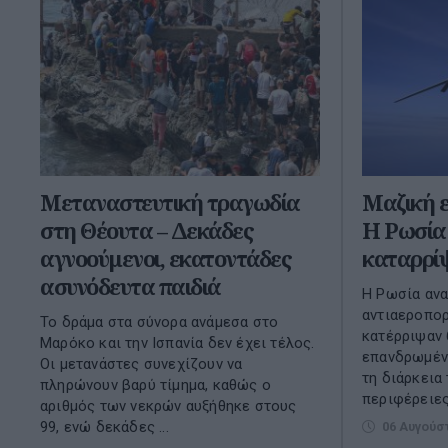
Μεταναστευτική τραγωδία
Μαζική ε
στη Θέουτα – Δεκάδες
Η Ρωσία 
αγνοούμενοι, εκατοντάδες
καταρρίψ
ασυνόδευτα παιδιά
Η Ρωσία ανα
αντιαεροπορ
Το δράμα στα σύνορα ανάμεσα στο
κατέρριψαν 
Μαρόκο και την Ισπανία δεν έχει τέλος.
επανδρωμέν
Οι μετανάστες συνεχίζουν να
τη διάρκεια
πληρώνουν βαρύ τίμημα, καθώς ο
περιφέρειες
αριθμός των νεκρών αυξήθηκε στους
99, ενώ δεκάδες ...
06 Αυγούσ