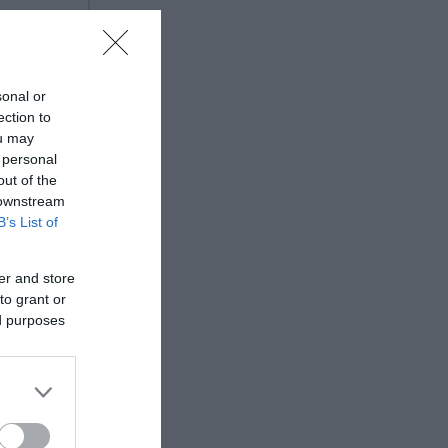
δισ.
sonal or
ική
ection to
ou may
 personal
out of the
 downstream
B’s List of
ρουάριο
er and store
to grant or
ed purposes
ι ποινή
κά