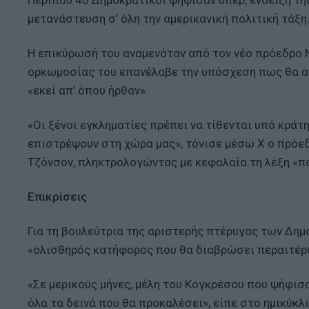
Περίπου 40 Δημοκρατικοί ψήφισαν υπέρ, ένδειξη τ
μετανάστευση σ’ όλη την αμερικανική πολιτική τάξη
Η επικύρωσή του αναμενόταν από τον νέο πρόεδρο 
ορκωμοσίας του επανέλαβε την υπόσχεση πως θα απ
«εκεί απ’ όπου ήρθαν».
«Οι ξένοι εγκληματίες πρέπει να τίθενται υπό κράτη
επιστρέψουν στη χώρα μας», τόνισε μέσω X ο πρόε
Τζόνσον, πληκτρολογώντας με κεφαλαία τη λέξη «π
Επικρίσεις
Για τη βουλεύτρια της αριστερής πτέρυγας των Δημ
«ολισθηρός κατήφορος που θα διαβρώσει περαιτέρω
«Σε μερικούς μήνες, μέλη του Κογκρέσου που ψήφισα
όλα τα δεινά που θα προκαλέσει», είπε στο ημικύκλι