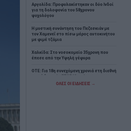
Αργολίδα: Προφυλακίστηκαν οι δύο Ινδοί
για τη δολοφονία του 58χρονου
ψυχολόγου
Η μυστική συνάντηση του Πεζεσκιάν με
τον Χαμενεΐ στο πίσω μέρος αυτοκινήτου
με φιμέ τζάμια
Χαλκίδα: Στο νοσοκομείο 35χρονη που
έπεσε από την Υψηλή γέφυρα
ΟΤΕ: Για 18η συνεχόμενη χρονιά στη διεθνή
σειρά δεικτών FTSE4Good
ΟΛΕΣ ΟΙ ΕΙΔΗΣΕΙΣ →
Δολοφονία στην Κυψέλη: Τι αποκάλυψε
στις Αρχές η σύζυγος του Αφγανού –
«Τότε άρχισα να τον υποψιάζομαι»
CrediaBank: Υψηλοί ρυθμοί ανάπτυξης και
νέα ρεκόρ επιδόσεων στο εξάμηνο