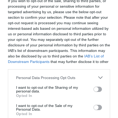
σημαντικότερους ηθοποιούς της γενιάς του, καλλιτέχνης
If you wish to opt-out of the sale, sharing to third parties, or
και άνθρωπος ανήσυχος»
processing of your personal or sensitive information for
targeted advertising by us, please use the below opt-out
section to confirm your selection. Please note that after your
ΟΛΕΣ ΟΙ ΕΙΔΗΣΕΙΣ →
opt-out request is processed you may continue seeing
interest-based ads based on personal information utilized by
διαβάστε ακόμη
us or personal information disclosed to third parties prior to
your opt-out. You may separately opt-out of the further
disclosure of your personal information by third parties on the
IAB’s list of downstream participants. This information may
also be disclosed by us to third parties on the
IAB’s List of
Downstream Participants
that may further disclose it to other
third parties.
Please note that this website/app uses one or more Google
Personal Data Processing Opt Outs
services and may gather and store information including but
not limited to your visit or usage behaviour. You may click to
I want to opt-out of the Sharing of my
personal data.
grant or deny consent to Google and its third-party tags to
Opted In
use your data for below specified purposes in below Google
consent section.
I want to opt-out of the Sale of my
Personal Data.
Opted In