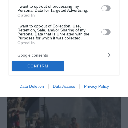
Politico: Γιατί η Μελόνι ανεβάζει τους τόνους
I want to opt-out of processing my
στο Μεταναστευτικό και συγκρούεται με την
Personal Data for Targeted Advertising.
Opted In
Ισπανία
I want to opt-out of Collection, Use,
Η Πρωθυπουργός της Ιταλίας, Τζόρτζια Μελόνι, δεν
Retention, Sale, and/or Sharing of my
Personal Data that Is Unrelated with the
θέλει να ηττηθεί στο δικό της πολιτικό γήπεδο. Η
Purposes for which it was collected.
Ιταλίδα Πρωθυπουργός φαίνεται να εγκαταλείπει
Opted In
σταδιακά την πιο μετριοπαθή εικόνα π...
Google consents
10 Αυγούστου 2026
CONFIRM
Data Deletion
Data Access
Privacy Policy