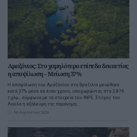
Αμαζόνιος: Στο χαμηλότερο επίπεδο δεκαετίας
η αποψίλωση – Μείωση 37%
Η αποψίλωση του Αμαζονίου στη Βραζιλία μειώθηκε
κατά 37% μέσα σε έναν χρόνο, υποχωρώντας στα 2.874
τ.χλμ., σύμφωνα με τα στοιχεία του INPE. Στόχος του
Λούλα η εξάλειψη της παράνομη...
08 Αυγούστου 2026