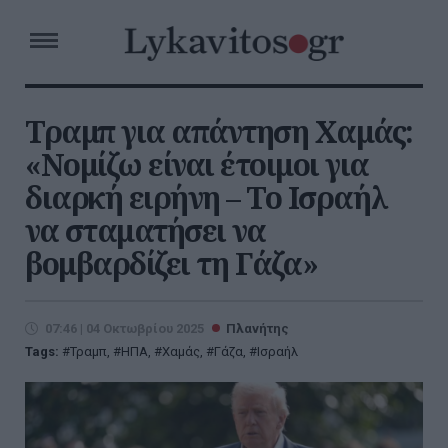
Τραμπ για απάντηση Χαμάς:
«Νομίζω είναι έτοιμοι για
διαρκή ειρήνη – Το Ισραήλ
να σταματήσει να
βομβαρδίζει τη Γάζα»
07:46 | 04 Οκτωβρίου 2025
Πλανήτης
Tags:
Τραμπ
,
ΗΠΑ
,
Χαμάς
,
Γάζα
,
Ισραήλ