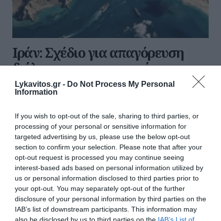
Ιράν: Σχέδιο για απαγόρευση
διέλευσης αμερικανικών και
ισραηλινών πλοίων από τα Στενά
Lykavitos.gr -
Do Not Process My Personal
Information
του Ορμούζ
If you wish to opt-out of the sale, sharing to third parties, or
Νέα ένταση διαμορφώνεται στον Περσικό Κόλπο,
processing of your personal or sensitive information for
καθώς το Ιράν εξετάζει σχέδιο νόμου που προβλέπει
targeted advertising by us, please use the below opt-out
την απαγόρευση διέλευσης πλοίων των Ηνωμένων
section to confirm your selection. Please note that after your
Πολιτειών, του Ισραήλ και άλλων χωρών που
opt-out request is processed you may continue seeing
χαρακτηρίζει ως «εχθρικές» α...
interest-based ads based on personal information utilized by
08:16 | 07 Αυγούστου 2026
Πλανήτης
us or personal information disclosed to third parties prior to
your opt-out. You may separately opt-out of the further
disclosure of your personal information by third parties on the
IAB’s list of downstream participants. This information may
also be disclosed by us to third parties on the
IAB’s List of