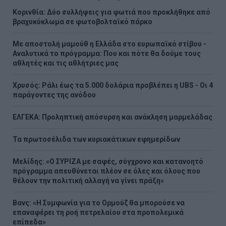
Κορινθία: Δύο συλλήψεις για φωτιά που προκλήθηκε από
βραχυκύκλωμα σε φωτοβολταϊκό πάρκο
Με αποστολή μαμούθ η Ελλάδα στο ευρωπαϊκό στίβου -
Αναλυτικά το πρόγραμμα: Που και πότε θα δούμε τους
αθλητές και τις αθλήτριες μας
Χρυσός: Ράλι έως τα 5.000 δολάρια προβλέπει η UBS - Οι 4
παράγοντες της ανόδου
ΕΛΓΕΚΑ: Προληπτική απόσυρση και ανάκληση μαρμελάδας
Τα πρωτοσέλιδα των κυριακάτικων εφημερίδων
Μελίδης: «Ο ΣΥΡΙΖΑ με σαφές, σύγχρονο και κατανοητό
πρόγραμμα απευθύνεται πλέον σε όλες και όλους που
θέλουν την πολιτική αλλαγή να γίνει πράξη»
Βανς: «Η Συμφωνία για το Ορμούζ θα μπορούσε να
επαναφέρει τη ροή πετρελαίου στα προπολεμικά
επίπεδα»