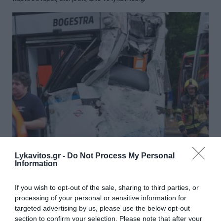
Lykavitos.gr -
Do Not Process My Personal
Γερμανία: Σύγκρουση δύο τραμ
Information
στο Γκελζενκίρχεν – Τουλάχιστον
If you wish to opt-out of the sale, sharing to third parties, or
25 τραυματίες
processing of your personal or sensitive information for
targeted advertising by us, please use the below opt-out
Συναγερμός σήμανε το απόγευμα της Πέμπτης στο
section to confirm your selection. Please note that after your