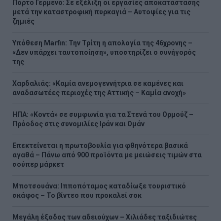
Πόρτο Γερμενό: Σε εξέλιξη οι εργασίες αποκατάστασης
μετά την καταστροφική πυρκαγιά – Αυτοψίες για τις
ζημιές
Υπόθεση Marfin: Την Τρίτη η απολογία της 46χρονης –
«Δεν υπάρχει ταυτοποίηση», υποστηρίζει ο συνήγορός
της
Χαρδαλιάς: «Καμία ανεμογεννήτρια σε καμένες και
αναδασωτέες περιοχές της Αττικής – Καμία ανοχή»
ΗΠΑ: «Κοντά» σε συμφωνία για τα Στενά του Ορμούζ –
Πρόοδος στις συνομιλίες Ιράν και Ομάν
Επεκτείνεται η πρωτοβουλία για φθηνότερα βασικά
αγαθά – Πάνω από 900 προϊόντα με μειώσεις τιμών στα
σούπερ μάρκετ
Μποτσουάνα: Ιπποπόταμος καταδίωξε τουριστικό
σκάφος – Το βίντεο που προκαλεί σοκ
Μεγάλη έξοδος των αδειούχων – Χιλιάδες ταξιδιώτες