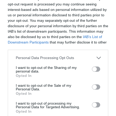
Γκελζενκίρχεν της Βόρειας Ρηνανίας-Βεστφαλίας
opt-out request is processed you may continue seeing
στη Γερμανία. Μεγάλη επιχείρηση των υπηρεσιών
interest-based ads based on personal information utilized by
έκτακτης ανάγκης στήθηκε, μετά από σφοδρή
us or personal information disclosed to third parties prior to
σύγκρουση δύο τραμ κοντά στο γ...
your opt-out. You may separately opt-out of the further
disclosure of your personal information by third parties on the
20:50 | 06 Αυγούστου 2026
Πλανήτης
IAB’s list of downstream participants. This information may
also be disclosed by us to third parties on the
IAB’s List of
Downstream Participants
that may further disclose it to other
third parties.
Please note that this website/app uses one or more Google
Personal Data Processing Opt Outs
services and may gather and store information including but
not limited to your visit or usage behaviour. You may click to
I want to opt-out of the Sharing of my
personal data.
grant or deny consent to Google and its third-party tags to
Opted In
use your data for below specified purposes in below Google
consent section.
I want to opt-out of the Sale of my
Personal Data.
Opted In
I want to opt-out of processing my
Personal Data for Targeted Advertising.
Opted In