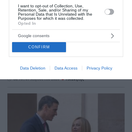
Ιράν: Σχέδιο για απαγόρευση
I want to opt-out of Collection, Use,
Retention, Sale, and/or Sharing of my
διέλευσης αμερικανικών και
Personal Data that Is Unrelated with the
Purposes for which it was collected.
ισραηλινών πλοίων από τα Στενά
Opted In
του Ορμούζ
Google consents
Νέα ένταση διαμορφώνεται στον Περσικό Κόλπο,
CONFIRM
καθώς το Ιράν εξετάζει σχέδιο νόμου που προβλέπει
την απαγόρευση διέλευσης πλοίων των Ηνωμένων
Πολιτειών, του Ισραήλ και άλλων χωρών που
Data Deletion
Data Access
Privacy Policy
χαρακτηρίζει ως «εχθρικές» α...
08:16 | 07 Αυγούστου 2026
Πλανήτης