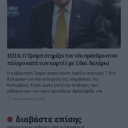
ΗΠΑ: Ο Τραμπ στηρίζει τον νέο πρόεδρο στον
πόλεμο κατά των καρτέλ με 1 δισ. δολάρια
Η κυβέρνηση Τραμπ ανακοίνωσε σχέδιο παροχής 1 δισ.
δολαρίων για την ενίσχυση της ασφάλειας της
Κολομβίας, λίγες ώρες μετά την ανάληψη των
καθηκόντων του νέου προέδρου Αμπελάρδο ντε...
08 Αυγούστου 2026
διαβάστε επίσης
περισσότερες ειδήσεις από το lykavitos.gr