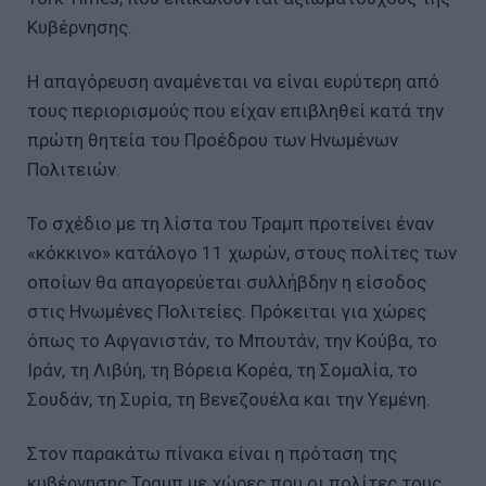
Κυβέρνησης.
Η απαγόρευση αναμένεται να είναι ευρύτερη από
τους περιορισμούς που είχαν επιβληθεί κατά την
πρώτη θητεία του Προέδρου των Ηνωμένων
Πολιτειών.
Το σχέδιο με τη λίστα του Τραμπ προτείνει έναν
«κόκκινο» κατάλογο 11 χωρών, στους πολίτες των
οποίων θα απαγορεύεται συλλήβδην η είσοδος
στις Ηνωμένες Πολιτείες. Πρόκειται για χώρες
όπως το Αφγανιστάν, το Μπουτάν, την Κούβα, το
Ιράν, τη Λιβύη, τη Βόρεια Κορέα, τη Σομαλία, το
Σουδάν, τη Συρία, τη Βενεζουέλα και την Υεμένη.
Στον παρακάτω πίνακα είναι η πρόταση της
κυβέρνησης Τραμπ με χώρες που οι πολίτες τους