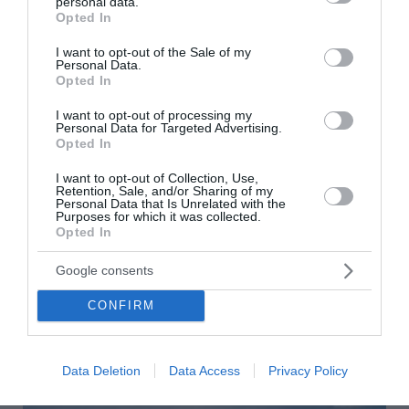
personal data.
grant or deny consent to Google and its third-party tags to
Opted In
use your data for below specified purposes in below Google
consent section.
I want to opt-out of the Sale of my
Personal Data.
Opted In
I want to opt-out of processing my
Personal Data for Targeted Advertising.
Opted In
I want to opt-out of Collection, Use,
Retention, Sale, and/or Sharing of my
Personal Data that Is Unrelated with the
Ιταλία: Σε κόκκινο συναγερμό και οι 27 πόλεις
Purposes for which it was collected.
Opted In
λόγω καύσωνα – Έως 48°C στη Νάπολη
Google consents
Η Ιταλία βρίσκεται ξανά στο κόκκινο, καθώς η χώρα
βιώνει το τέταρτο και ισχυρότερο κύμα καύσωνα του
CONFIRM
καλοκαιριού. Το υπουργείο Υγείας έθεσε σε κόκκινο
συναγερμό και τις 27 πόλεις...
08 Αυγούστου 2026
Data Deletion
Data Access
Privacy Policy