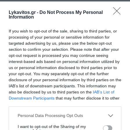
Αυτοί είναι οι έξι όροι του Ιράν προς τις ΗΠΑ για τα Στενά
Lykavitos.gr -
Do Not Process My Personal
του Ορμούζ
Information
Αλεξανδρούπολη: Χωρίς τις αισθήσεις του ανασύρθηκε
If you wish to opt-out of the sale, sharing to third parties, or
77χρονος από πηγάδι
processing of your personal or sensitive information for
targeted advertising by us, please use the below opt-out
Red Code για πολύ υψηλό κίνδυνο φωτιάς σε έξι
section to confirm your selection. Please note that after your
Περιφέρειες
opt-out request is processed you may continue seeing
interest-based ads based on personal information utilized by
Κορινθία: Δύο συλλήψεις για φωτιά που προκλήθηκε από
us or personal information disclosed to third parties prior to
βραχυκύκλωμα σε φωτοβολταϊκό πάρκο
your opt-out. You may separately opt-out of the further
disclosure of your personal information by third parties on the
IAB’s list of downstream participants. This information may
ΟΛΕΣ ΟΙ ΕΙΔΗΣΕΙΣ →
also be disclosed by us to third parties on the
IAB’s List of
διαβάστε ακόμη
Downstream Participants
that may further disclose it to other
third parties.
Please note that this website/app uses one or more Google
Personal Data Processing Opt Outs
services and may gather and store information including but
not limited to your visit or usage behaviour. You may click to
I want to opt-out of the Sharing of my