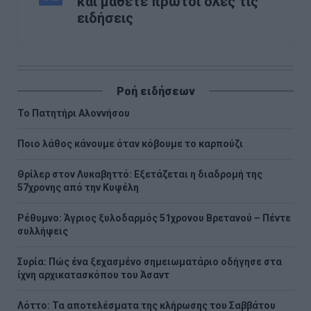
και μάθετε πρώτοι όλες τις
ειδήσεις
Ροή ειδήσεων
Το Πατητήρι Αλοννήσου
Ποιο λάθος κάνουμε όταν κόβουμε το καρπούζι
Θρίλερ στον Λυκαβηττό: Εξετάζεται η διαδρομή της
57χρονης από την Κυψέλη
Ρέθυμνο: Άγριος ξυλοδαρμός 51χρονου Βρετανού – Πέντε
συλλήψεις
Συρία: Πώς ένα ξεχασμένο σημειωματάριο οδήγησε στα
ίχνη αρχικατασκόπου του Άσαντ
Λόττο: Τα αποτελέσματα της κλήρωσης του Σαββάτου