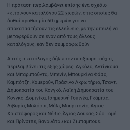
Η πρόταση περιλαμβάνει επίσης ένα σχέδιο
«κίτρινου» καταλόγου 22 χωρών, στις οποίες θα
δοθεί προθεσμία 60 ημερών για να
αποκαταστήσουν τις ελλείψεις, με την απειλή να
μεταφερθούν σε έναν από τους άλλους
καταλόγους, εάν δεν συμμορφωθούν.
Αυτός ο κατάλογος δήλωσαν οι αξιωματούχοι,
περιλαμβάνει τις εξής χώρες: Αγκόλα, Αντίγκουα
και Μπαρμπούντα, Μπενίν, Μπουρκίνα Φάσο,
Καμπότζη, Καμερούν, Πράσινο Ακρωτήριο, Τσαντ,
Δημοκρατία του Κονγκό, Λαϊκή Δημοκρατία του
Κονγκό, Δομινίκα, Ισημερινή Γουινέα, Γκάμπια,
Λιβερία, Μαλάουι, Μάλι, Μαυριτανία, Άγιος
Χριστόφορος και Νέβις, Άγιος Λουκάς, Σάο Τομέ
και Πρίνσιπε, Βανουάτου και Ζιμπάμπουε.