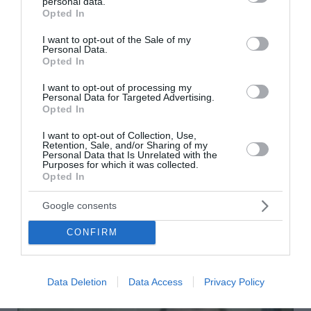
personal data.
grant or deny consent to Google and its third-party tags to
Ο Νετανιάχου απορρίπτει το ειρηνευτικό σχέδιο των ΗΠΑ
Opted In
για τη Γάζα και ζητά τον αφοπλισμό της Χαμάς
use your data for below specified purposes in below Google
consent section.
I want to opt-out of the Sale of my
Personal Data.
Χακάν Φιντάν: Η λύση των δύο κρατών αποτελεί την
Opted In
ιδανική επιλογή για την Κύπρο
I want to opt-out of processing my
Φωτιά σε χαμηλή βλάστηση στο Κορωπί Αττικής - Ήχησε
Personal Data for Targeted Advertising.
το 112, επιχειρούν εναέρια μέσα
Opted In
I want to opt-out of Collection, Use,
Κλείνει τα 88 του χρόνια ο Ότο Ρεχάγκελ: Η ανάρτηση και
Retention, Sale, and/or Sharing of my
οι θερμές ευχές από την Εθνική Ελλάδος
Personal Data that Is Unrelated with the
Purposes for which it was collected.
Opted In
Μοτζταμπά Χαμενεΐ: Στη δημοσιότητα το πρώτο βίντεο
που δείχνει ζωντανό τον Ανώτατο Ηγέτη του Ιράν
Google consents
ΟΛΕΣ ΟΙ ΕΙΔΗΣΕΙΣ →
CONFIRM
διαβάστε ακόμη
Data Deletion
Data Access
Privacy Policy