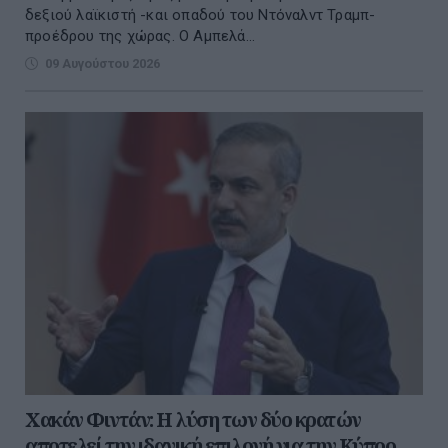
δεξιού λαϊκιστή -και οπαδού του Ντόναλντ Τραμπ-
προέδρου της χώρας. Ο Αμπελά...
09 Αυγούστου 2026
Χακάν Φιντάν: Η λύση των δύο κρατών
αποτελεί την ιδανική επιλογή για την Κύπρο