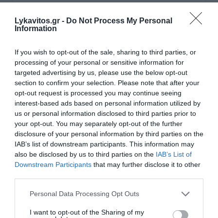
Lykavitos.gr -
Do Not Process My Personal
Information
Ροή ειδήσεων
If you wish to opt-out of the sale, sharing to third parties, or
Παρέμβαση Γεωργιάδη για την επίθεση σε νοσηλεύτρια
processing of your personal or sensitive information for
στον Ερυθρό Σταυρό: «Κάτω τα χέρια από το προσωπικό
targeted advertising by us, please use the below opt-out
του ΕΣΥ»
section to confirm your selection. Please note that after your
opt-out request is processed you may continue seeing
15χρονος κατήγγειλε 17χρονο για κατ' εξακολούθηση
interest-based ads based on personal information utilized by
βιασμό και εκβιασμό με βίντεο - Τι υποστήριξε στις Αρχές
us or personal information disclosed to third parties prior to
your opt-out. You may separately opt-out of the further
Κοντογεώργης: «Η ΔΕΘ θα είναι προεκλογική, αλλά όχι
disclosure of your personal information by third parties on the
παροχολογική» - Τι είπε για τη 13η σύνταξη
IAB’s list of downstream participants. This information may
also be disclosed by us to third parties on the
IAB’s List of
Παρέμβαση της ΥΠΑ για το ελικόπτερο που «πάρκαρε»
Downstream Participants
that may further disclose it to other
στο Σαρακήνικο Μήλου
third parties.
Please note that this website/app uses one or more Google
Θεσσαλονίκη: Διευρυμένο ωράριο για επίσκεψη στον
Personal Data Processing Opt Outs
Λευκό Πύργο
services and may gather and store information including but
not limited to your visit or usage behaviour. You may click to
I want to opt-out of the Sharing of my