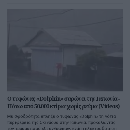
Ο τυφώνας «Dolphin» σαρώνει την Ιαπωνία -
Πάνω από 50.000 κτίρια χωρίς ρεύμα (Videos)
Με σφοδρότητα έπληξε ο τυφώνας «Dolphin» τη νότια
περιφέρεια της Οκινάουα στην Ιαπωνία, προκαλώντας
τον τραυματισμό έξι ανθρώπων, ενώ η ηλεκτροδότηση