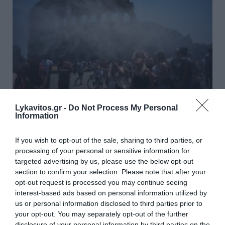
Lykavitos.gr -
Do Not Process My Personal
Information
Ιταλία: Σε κόκκινο συναγερμό και
οι 27 πόλεις λόγω καύσωνα –
If you wish to opt-out of the sale, sharing to third parties, or
processing of your personal or sensitive information for
Έως 48°C στη Νάπολη
targeted advertising by us, please use the below opt-out
section to confirm your selection. Please note that after your
Η Ιταλία βρίσκεται ξανά στο κόκκινο, καθώς η χώρα
opt-out request is processed you may continue seeing
βιώνει το τέταρτο και ισχυρότερο κύμα καύσωνα
interest-based ads based on personal information utilized by
του καλοκαιριού. Το υπουργείο Υγείας έθεσε σε
us or personal information disclosed to third parties prior to
κόκκινο συναγερμό και τις 27 πόλεις που
your opt-out. You may separately opt-out of the further
παρακολουθεί μέσω του εθν...
disclosure of your personal information by third parties on the