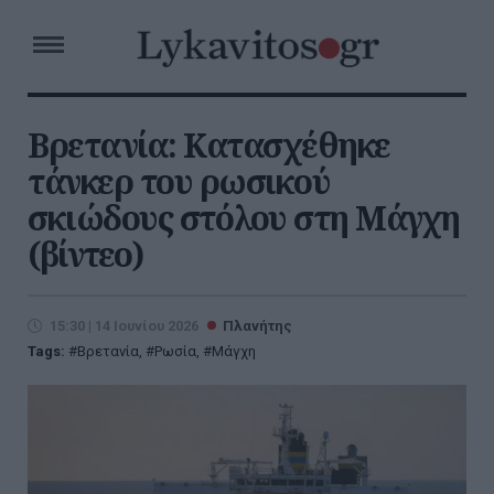
Βρετανία: Κατασχέθηκε
τάνκερ του ρωσικού
σκιώδους στόλου στη Μάγχη
(βίντεο)
15:30 | 14 Ιουνίου 2026
Πλανήτης
Tags:
Βρετανία
,
Ρωσία
,
Μάγχη