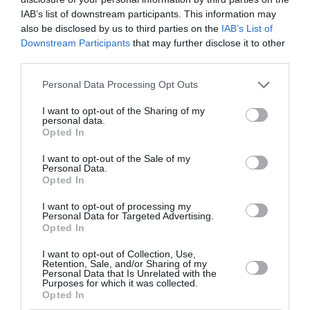
IAB’s list of downstream participants. This information may
13:26 | 08 Αυγούστου 2026
Πλανήτης
also be disclosed by us to third parties on the
IAB’s List of
Downstream Participants
that may further disclose it to other
third parties.
Please note that this website/app uses one or more Google
Personal Data Processing Opt Outs
services and may gather and store information including but
not limited to your visit or usage behaviour. You may click to
I want to opt-out of the Sharing of my
personal data.
grant or deny consent to Google and its third-party tags to
Opted In
use your data for below specified purposes in below Google
consent section.
I want to opt-out of the Sale of my
Personal Data.
Opted In
I want to opt-out of processing my
Personal Data for Targeted Advertising.
Opted In
I want to opt-out of Collection, Use,
Τουρκία, Σαουδική Αραβία και
Retention, Sale, and/or Sharing of my
Personal Data that Is Unrelated with the
Πακιστάν ενισχύουν τη
Purposes for which it was collected.
Opted In