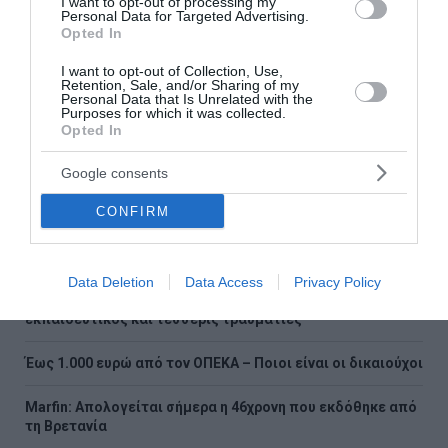
I want to opt-out of processing my
Personal Data for Targeted Advertising.
Opted In
I want to opt-out of Collection, Use,
Retention, Sale, and/or Sharing of my
Ροή ειδήσεων
Personal Data that Is Unrelated with the
Purposes for which it was collected.
Opted In
Προσοχή στις γονικές παροχές – Πότε μια μεταφορά
χρημάτων φορολογείται
Google consents
Καντερές: Προειδοποίηση για πλημμύρες μετά τις
CONFIRM
φωτιές – Ζητά άμεση λειτουργία του ραντάρ της Αίγινας
Κοτόπουλο με μελιτζάνες
Data Deletion
Data Access
Privacy Policy
Ταϊλάνδη: Μαθητής άνοιξε πυρ σε σχολείο – Νεκρός
εκπαιδευτικός και τέσσερις τραυματίες
Έως 1.000 ευρώ από τον ΟΠΕΚΑ – Ποιοι είναι οι δικαιούχοι
Marfin: Απολογείται σήμερα η 46χρονη που εκδόθηκε από
τη Βρετανία