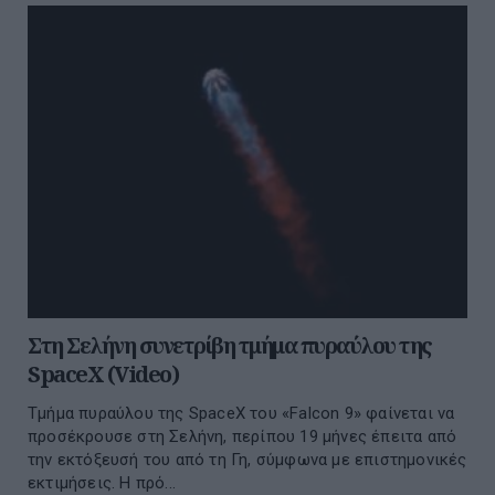
Στη Σελήνη συνετρίβη τμήμα πυραύλου της
SpaceX (Video)
Τμήμα πυραύλου της SpaceX του «Falcon 9» φαίνεται να
προσέκρουσε στη Σελήνη, περίπου 19 μήνες έπειτα από
την εκτόξευσή του από τη Γη, σύμφωνα με επιστημονικές
εκτιμήσεις. Η πρό...