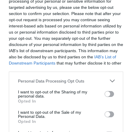
processing of your personal or sensitive information for
ήταν υπουργός στην κυβέρνηση του Γκόρντον
targeted advertising by us, please use the below opt-out
Μπράουν, από το 2008 ως το 2010.
section to confirm your selection. Please note that after your
opt-out request is processed you may continue seeing
interest-based ads based on personal information utilized by
Απειλές Ιράν: Είμαστε με το δάχτυλο στη
us or personal information disclosed to third parties prior to
σκανδάλη αν το Ισραήλ παραβιάσει την εκεχειρία
your opt-out. You may separately opt-out of the further
Θρίλερ δίχως τέλος στις ΗΠΑ: 10 κορυφαίοι
disclosure of your personal information by third parties on the
επιστήμονες νεκροί ή αγνοούμενοι τα τελευταία
IAB’s list of downstream participants. This information may
τρία χρόνια
also be disclosed by us to third parties on the
IAB’s List of
Downstream Participants
that may further disclose it to other
Δάκρυσαν και οι τοίχοι στο δικαστήριο από τον
third parties.
τελευταίο διάλογο της 7χρονης με τον δολοφόνο
της στο Τέξας: «Είσαι απαγωγέας; Πού πάμε;»
Please note that this website/app uses one or more Google
Personal Data Processing Opt Outs
(Video)
services and may gather and store information including but
not limited to your visit or usage behaviour. You may click to
I want to opt-out of the Sharing of my
personal data.
grant or deny consent to Google and its third-party tags to
Opted In
use your data for below specified purposes in below Google
Ακολουθήστε το Lykavitos.gr
consent section.
I want to opt-out of the Sale of my
στο Google News
Personal Data.
Opted In
και μάθετε πρώτοι όλες τις
ειδήσεις