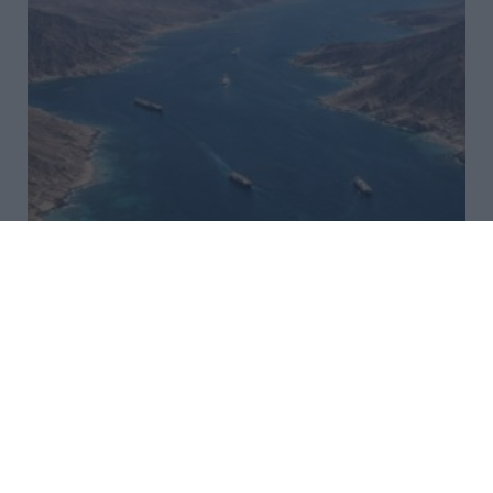
Ιράν και Ομάν κατέληξαν σε
συμφωνία 60 ημερών για τα
Στενά του Ορμούζ
Συμφωνία επί των βασικών όρων για την
επαναλειτουργία των Στενών του Ορμούζ φέρονται
να έχουν επιτύχει το Ιράν και το Ομάν, σύμφωνα με
υψηλόβαθμη πηγή που επικαλούνται τα τηλεοπτικά