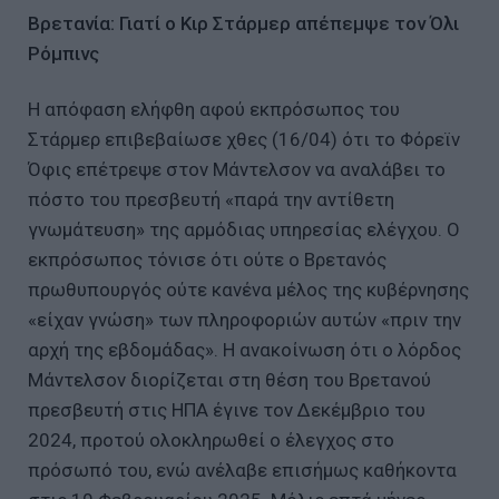
Βρετανία: Γιατί ο Κιρ Στάρμερ απέπεμψε τον Όλι
Ρόμπινς
Η απόφαση ελήφθη αφού εκπρόσωπος του
Στάρμερ επιβεβαίωσε χθες (16/04) ότι το Φόρεϊν
Όφις επέτρεψε στον Μάντελσον να αναλάβει το
πόστο του πρεσβευτή «παρά την αντίθετη
γνωμάτευση» της αρμόδιας υπηρεσίας ελέγχου. Ο
εκπρόσωπος τόνισε ότι ούτε ο Βρετανός
πρωθυπουργός ούτε κανένα μέλος της κυβέρνησης
«είχαν γνώση» των πληροφοριών αυτών «πριν την
αρχή της εβδομάδας». Η ανακοίνωση ότι ο λόρδος
Μάντελσον διορίζεται στη θέση του Βρετανού
πρεσβευτή στις ΗΠΑ έγινε τον Δεκέμβριο του
2024, προτού ολοκληρωθεί ο έλεγχος στο
πρόσωπό του, ενώ ανέλαβε επισήμως καθήκοντα