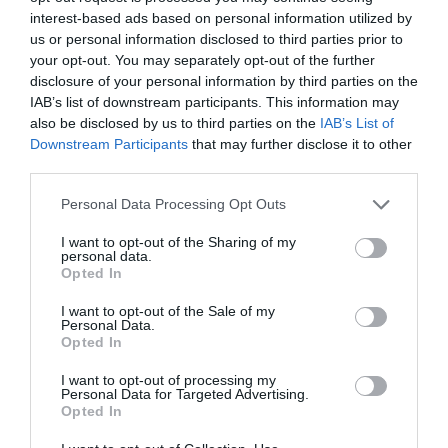
interest-based ads based on personal information utilized by
us or personal information disclosed to third parties prior to
your opt-out. You may separately opt-out of the further
disclosure of your personal information by third parties on the
IAB’s list of downstream participants. This information may
also be disclosed by us to third parties on the
IAB’s List of
Downstream Participants
that may further disclose it to other
third parties.
Please note that this website/app uses one or more Google
Personal Data Processing Opt Outs
services and may gather and store information including but
not limited to your visit or usage behaviour. You may click to
I want to opt-out of the Sharing of my
Μητσοτάκης: Η παραγωγική
personal data.
grant or deny consent to Google and its third-party tags to
Opted In
Ελλάδα βρίσκεται στον πυρήνα
use your data for below specified purposes in below Google
consent section.
της οικονομικής μας πολιτικής
I want to opt-out of the Sale of my
Personal Data.
Opted In
Νέο πλαίσιο για την ενίσχυση της ελληνικής
βιομηχανίας και της μεταποίησης παρουσιάστηκε
I want to opt-out of processing my
Personal Data for Targeted Advertising.
στη συνεδρίαση της Κυβερνητικής Επιτροπής
Opted In
Βιομηχανίας υπό τον Κυριάκο Μητσοτάκη. Στόχος
είναι η αύξηση των επενδύσεων...