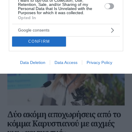
I want to opt-out of Collection, Use,
Retention, Sale, and/or Sharing of my
16:01 | 06 Αυγούστου 2026
Πολιτική
Personal Data that Is Unrelated with the
Purposes for which it was collected.
Opted In
Google consents
CONFIRM
Data Deletion
Data Access
Privacy Policy
Δύο ακόμη αποχωρήσεις από το
κόμμα Καρυστιανού με αιχμές