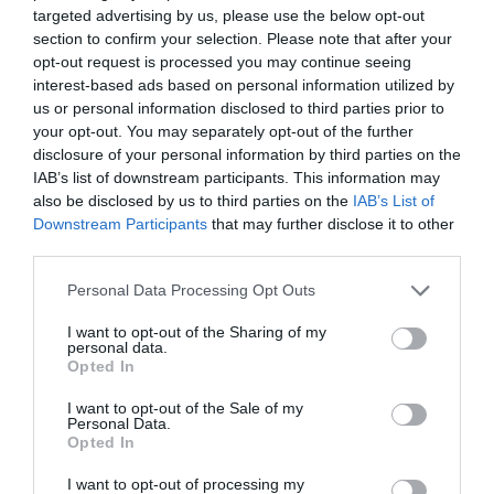
targeted advertising by us, please use the below opt-out
από 129.000 επιβάτες αναχωρούν από την Αττική
section to confirm your selection. Please note that after your
opt-out request is processed you may continue seeing
Παγκόσμιο Κ20: Ασημένια η Ιουλιάννα Ρούσσου στα 800μ.
interest-based ads based on personal information utilized by
us or personal information disclosed to third parties prior to
ΟΛΕΣ ΟΙ ΕΙΔΗΣΕΙΣ →
your opt-out. You may separately opt-out of the further
disclosure of your personal information by third parties on the
διαβάστε ακόμη
IAB’s list of downstream participants. This information may
also be disclosed by us to third parties on the
IAB’s List of
Downstream Participants
that may further disclose it to other
third parties.
Please note that this website/app uses one or more Google
Personal Data Processing Opt Outs
services and may gather and store information including but
not limited to your visit or usage behaviour. You may click to
I want to opt-out of the Sharing of my
personal data.
grant or deny consent to Google and its third-party tags to
Opted In
use your data for below specified purposes in below Google
consent section.
I want to opt-out of the Sale of my
Personal Data.
Opted In
I want to opt-out of processing my