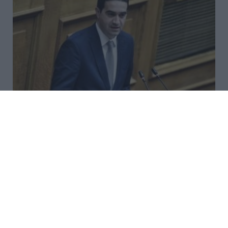
Κατρίνης: «Ανησυχητική η
αδράνεια της κυβέρνησης στο
μεταβαλλόμενο γεωπολιτικό
περιβάλλον»
«Στον απόηχο των «πανηγυρισμών» της κυβέρνησης
για το έργο ηλεκτρικής διασύνδεσης Ελλάδας-