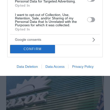
Personal Data for Targeted Advertising.
Opted In
Σκέρτσος: «ΠΑΣΟΚ και ΕΛΑΣ υποκαθιστούν
I want to opt-out of Collection, Use,
την οικονομική ανάλυση με πολιτική
Retention, Sale, and/or Sharing of my
Personal Data that Is Unrelated with the
προπαγάνδα»
Purposes for which it was collected.
Opted In
Στις αντιδράσεις του ΠΑΣΟΚ και της ΕΛΑΣ σχετικά με τα
στοιχεία του ΟΟΣΑ που δόθηκαν στη δημοσιότητα για το
Google consents
διαθέσιμο εισόδημα απάντησε ο Άκης Σκέρτσος. Ο
CONFIRM
υπουργός Επικρατείας έκ...
07 Αυγούστου 2026
Data Deletion
Data Access
Privacy Policy