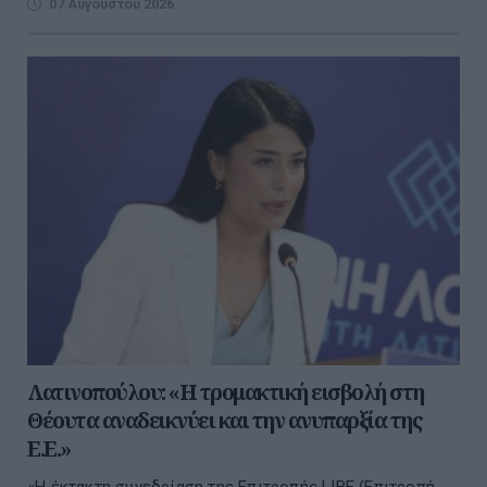
07 Αυγούστου 2026
Λατινοπούλου: «Η τρομακτική εισβολή στη
Θέουτα αναδεικνύει και την ανυπαρξία της
Ε.Ε.»
«Η έκτακτη συνεδρίαση της Επιτροπής LIBE (Επιτροπή