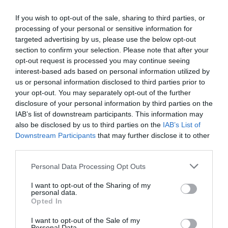
If you wish to opt-out of the sale, sharing to third parties, or
Επεκτείνεται η πρωτοβουλία για φθηνότερα βασικά
processing of your personal or sensitive information for
αγαθά – Πάνω από 900 προϊόντα με μειώσεις τιμών στα
σούπερ μάρκετ
targeted advertising by us, please use the below opt-out
section to confirm your selection. Please note that after your
opt-out request is processed you may continue seeing
Μποτσουάνα: Ιπποπόταμος καταδίωξε τουριστικό
σκάφος – Το βίντεο που προκαλεί σοκ
interest-based ads based on personal information utilized by
us or personal information disclosed to third parties prior to
your opt-out. You may separately opt-out of the further
Μεγάλη έξοδος των αδειούχων – Χιλιάδες ταξιδιώτες
εγκαταλείπουν την Αθήνα
disclosure of your personal information by third parties on the
IAB’s list of downstream participants. This information may
also be disclosed by us to third parties on the
IAB’s List of
Πίτα με κολοκυθάκια και τυριά
Downstream Participants
that may further disclose it to other
third parties.
ΟΛΕΣ ΟΙ ΕΙΔΗΣΕΙΣ →
Please note that this website/app uses one or more Google
Personal Data Processing Opt Outs
διαβάστε ακόμη
services and may gather and store information including but
not limited to your visit or usage behaviour. You may click to
I want to opt-out of the Sharing of my
personal data.
grant or deny consent to Google and its third-party tags to
Opted In
use your data for below specified purposes in below Google
consent section.
I want to opt-out of the Sale of my
Personal Data.