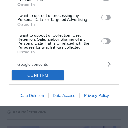
Opted In
I want to opt-out of processing my
Personal Data for Targeted Advertising.
Opted In
I want to opt-out of Collection, Use,
Retention, Sale, and/or Sharing of my
Personal Data that Is Unrelated with the
Purposes for which it was collected.
Opted In
Google consents
ΣΥΡΙΖΑ: «Η ενεργειακή ρήτρα δεν σημαίνει
χαμηλότερους λογαριασμούς»
CONFIRM
* Η ενεργειακή ρήτρα δεν είναι νέο ευρωπαϊκό ταμείο
και δεν σημαίνει αυτόματα χαμηλότερους λογαριασμούς.
Data Deletion
Data Access
Privacy Policy
Παρέχει ευελιξία για πρόσθετες δαπάνες, οι οποίες
επιβαρύνουν τον προϋπολογ...
07 Αυγούστου 2026