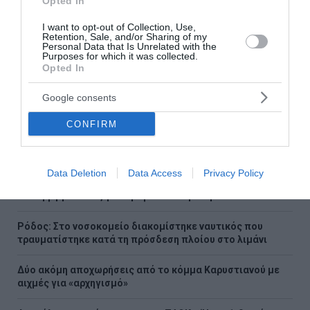
Opted In
ειδήσεις
I want to opt-out of Collection, Use,
Retention, Sale, and/or Sharing of my
Personal Data that Is Unrelated with the
Purposes for which it was collected.
Opted In
Ροή ειδήσεων
Google consents
Πώς το πράσινο τσάι μπορεί να υποστηρίξει την υγεία
του ήπατος
CONFIRM
Υψηλή χοληστερίνη: Οι τροφές που πρέπει να
αποφεύγουμε
Data Deletion
Data Access
Privacy Policy
Σύλληψη γυναίκας για την φωτιά στη Σκύρο
Ρόδος: Στο νοσοκομείο διακομίστηκε ναυτικός που
τραυματίστηκε κατά τη πρόσδεση πλοίου στο λιμάνι
Δύο ακόμη αποχωρήσεις από το κόμμα Καρυστιανού με
αιχμές για «αρχηγισμό»