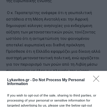
της Ευρωπαϊκής Ένωσης.
Ο κ. Γεραπετρίτης ανέφερε ότι η γεωπολιτική
αστάθεια στη Μέση Ανατολή και την Αφρική
δημιουργεί εύλογες ανησυχίες για ενδεχόμενη
αύξηση των μεταναστευτικών ροών, τονίζοντας
ωστόσο ότι η αντιμετώπιση του φαινομένου
αποτελεί ευρωπαϊκή και διεθνή πρόκληση.
Πρόσθεσε ότι η Ελλάδα εφαρμόζει μια δίκαιη αλλά
αυστηρή μεταναστευτική πολιτική, ενώ εργάζεται
για τον περιορισμό των ροών από τη Λιβύη μέσω
συνεργασίας με όλες τις πλευρές της χώρας.
Lykavitos.gr -
Do Not Process My Personal
Παράλληλα, υπογράμμισε τη σημασία του Νέου
Information
Ευρωπαϊκού Συμφώνου για τη Μετανάστευση και
το Ασυλο, επισημαίνοντας ότι η ουσιαστική
If you wish to opt-out of the sale, sharing to third parties, or
processing of your personal or sensitive information for
αντιμετώπιση του ζητήματος προϋποθέτει την
targeted advertising by us, please use the below opt-out