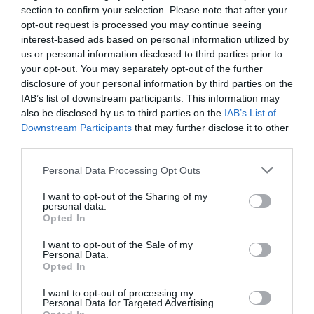
αντιμετώπιση των βαθύτερων αιτίων που οδηγούν
section to confirm your selection. Please note that after your
στις μεταναστευτικές μετακινήσεις, όπως οι
opt-out request is processed you may continue seeing
interest-based ads based on personal information utilized by
ένοπλες συγκρούσεις, η φτώχεια, η επισιτιστική
us or personal information disclosed to third parties prior to
ανασφάλεια και οι επιπτώσεις της κλιματικής
your opt-out. You may separately opt-out of the further
αλλαγής.
disclosure of your personal information by third parties on the
IAB’s list of downstream participants. This information may
Χατζηδάκης: Στη ΔΕΘ οι πρώτες ανακοινώσεις
also be disclosed by us to third parties on the
IAB’s List of
για το νέο κυβερνητικό μας πρόγραμμα
Downstream Participants
that may further disclose it to other
third parties.
Ο Γιώργος Μυλωνάκης επέστρεψε σπίτι του –
Πήρε εξιτήριο από το κέντρο αποκατάστασης
Please note that this website/app uses one or more Google
Personal Data Processing Opt Outs
services and may gather and store information including but
Μαργαρίτης Σχοινάς από Χαλκιδική: «Πάνω από 20
not limited to your visit or usage behaviour. You may click to
I want to opt-out of the Sharing of my
δισ. ευρώ για τους Έλληνες αγρότες την επόμενη
personal data.
grant or deny consent to Google and its third-party tags to
Opted In
εξαετία»
use your data for below specified purposes in below Google
consent section.
I want to opt-out of the Sale of my
Personal Data.
Opted In
Ακολουθήστε το Lykavitos.gr
στο Google News
I want to opt-out of processing my
Personal Data for Targeted Advertising.
και μάθετε πρώτοι όλες τις