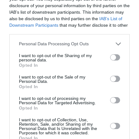
disclosure of your personal information by third parties on the
IAB’s list of downstream participants. This information may
also be disclosed by us to third parties on the
IAB’s List of
Downstream Participants
that may further disclose it to other
third parties.
Please note that this website/app uses one or more Google
Personal Data Processing Opt Outs
services and may gather and store information including but
not limited to your visit or usage behaviour. You may click to
I want to opt-out of the Sharing of my
personal data.
grant or deny consent to Google and its third-party tags to
Opted In
use your data for below specified purposes in below Google
Παπασταύρου – Κεφαλογιάννη: Σε ισχύ το νέο
consent section.
I want to opt-out of the Sale of my
Ειδικό Χωροταξικό Πλαίσιο για τον Τουρισμό
Personal Data.
Opted In
Με Κοινή Υπουργική Απόφαση (ΚΥΑ) των υπουργών
Περιβάλλοντος και Ενέργειας, Σταύρου Παπασταύρου και
I want to opt-out of processing my
Personal Data for Targeted Advertising.
Τουρισμού, Όλγας Κεφαλογιάννη θεσμοθετείται από
Opted In
σήμερα το νέο Ειδικό Χωροταξικό Π...
I want to opt-out of Collection, Use,
07 Αυγούστου 2026
Retention, Sale, and/or Sharing of my
Personal Data that Is Unrelated with the
Purposes for which it was collected.
Opted In