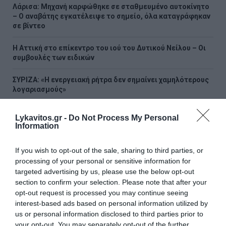
Λάρισα: Μηχανή καρφώθηκε σε σταθμευμένο αυτοκίνητο
– Ο αναβάτης εγκατέλειψε το σημείο, όλα καταγράφηκαν
σε βίντεο
Η Αττική στο επίκεντρο του ιού του Δυτικού Νείλου – Οι
συμβουλές των ειδικών
ΣΥΡΙΖΑ: «Η ενεργειακή ρήτρα δεν σημαίνει χαμηλότερους
λογαριασμούς»
Μείωση ασφαλιστικών εισφορών ύψους 240 εκατ. ευρώ
Lykavitos.gr -
Do Not Process My Personal
ζητούν από την κυβέρνηση οι έμποροι
Information
ΟΛΕΣ ΟΙ ΕΙΔΗΣΕΙΣ →
If you wish to opt-out of the sale, sharing to third parties, or
processing of your personal or sensitive information for
διαβάστε ακόμη
targeted advertising by us, please use the below opt-out
section to confirm your selection. Please note that after your
opt-out request is processed you may continue seeing
interest-based ads based on personal information utilized by
us or personal information disclosed to third parties prior to
your opt-out. You may separately opt-out of the further