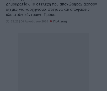
Δημοκρατία». Τα στελέχη που αποχώρησαν άφησαν
αιχμές για «αρχηγισμό, στεγανά και αποφάσεις
κλειστών κέντρων». Πρόκε...
23:22 | 06 Αυγούστου 2026
Πολιτική