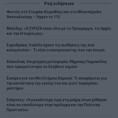
Ροή ειδήσεων
Φωτιές στο Στεφάνι Κορινθίας και στο Μονοπήγαδο
Θεσσαλονίκης – Ήχησε το 112
Μελίδης: «Ο ΣΥΡΙΖΑ είναι εδώ με το Πρόγραμμα, τις Αρχές
και την Ιστορία μας»
Σαμοθράκη: Ιταλίδα έχασε τις αισθήσεις της ενώ
κολυμπούσε – Τι είπε ο ναυαγοσώστης που την έσωσε
Χαλκιδική: Επιχείρηση μεταφοράς 49χρονης Γερμανίδας
που τραυματίστηκε σε δύσβατο σημείο
Σενάρια για τον Μοτζτάμπα Χαμενεΐ: Τι αναφέρεται για
την κατάσταση της υγείας του και γιατί παραμένει
μυστήριο
Σκέρτσος: «Η μεγαλύτερη τιμή στη μνήμη όσων χάθηκαν
είναι να επενδύουμε στην πρόληψη και την Πολιτική
Προστασία»