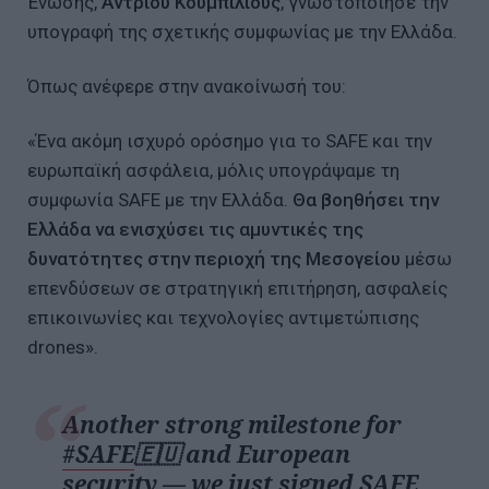
Ένωσης,
Άντριου Κουμπίλιους
, γνωστοποίησε την
υπογραφή της σχετικής συμφωνίας με την Ελλάδα.
Όπως ανέφερε στην ανακοίνωσή του:
«Ένα ακόμη ισχυρό ορόσημο για το SAFE και την
ευρωπαϊκή ασφάλεια, μόλις υπογράψαμε τη
συμφωνία SAFE με την Ελλάδα.
Θα βοηθήσει την
Ελλάδα να ενισχύσει τις αμυντικές της
δυνατότητες στην περιοχή της Μεσογείου
μέσω
επενδύσεων σε στρατηγική επιτήρηση, ασφαλείς
επικοινωνίες και τεχνολογίες αντιμετώπισης
drones».
Another strong milestone for
#SAFE
🇪🇺 and European
security — we just signed SAFE