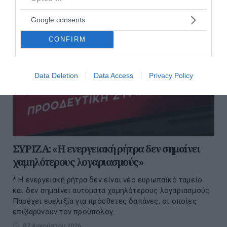
Google consents
CONFIRM
Data Deletion
Data Access
Privacy Policy
ΣΥΡΙΖΑ: «Η ενεργειακή ρήτρα δεν σημαίνει
χαμηλότερους λογαριασμούς»
* Η ενεργειακή ρήτρα δεν είναι νέο ευρωπαϊκό ταμείο
και δεν σημαίνει αυτόματα χαμηλότερους λογαριασμούς.
Παρέχει ευελιξία για πρόσθετες δαπάνες, οι οποίες
επιβαρύνουν τον προϋπολογ...
07 Αυγούστου 2026