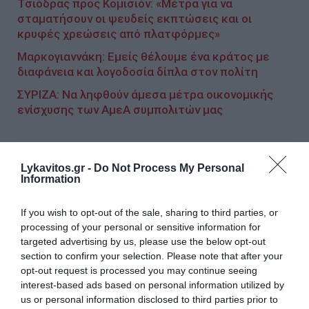
Τσιόδρας προς Κομισιόν: «Μέτρα για να
σταματήσουν οι ψευδείς εκπτώσεις και οι
κρυφές χρεώσεις από πλατφόρμες»
Μαρκογιαννάκη: Εμείς θέλουμε ένα κράτος με
διαφάνεια και λογοδοσία δίπλα στον πολίτη
ΣΥΡΙΖΑ: Να ληφθούν άμεσα μέτρα οικονομικής
ενίσχυσης των ΑμεΑ συμπολιτών μας
Ακολουθήστε το Lykavitos.gr
Lykavitos.gr -
Do Not Process My Personal
Information
στο Google News
και μάθετε πρώτοι όλες τις
ειδήσεις
If you wish to opt-out of the sale, sharing to third parties, or
processing of your personal or sensitive information for
targeted advertising by us, please use the below opt-out
section to confirm your selection. Please note that after your
opt-out request is processed you may continue seeing
interest-based ads based on personal information utilized by
Ροή ειδήσεων
us or personal information disclosed to third parties prior to