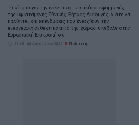
Το αίτημα για την επέκταση του πεδίου εφαρμογής
της υφιστάμενης Εθνικής Ρήτρας Διαφυγής, ώστε να
καλύπτει και επενδύσεις που ενισχύουν την
ενεργειακή ανθεκτικότητα της χώρας, υπέβαλε στην
Ευρωπαϊκή Επιτροπή ο υ...
11:15 | 06 Αυγούστου 2026
Πολιτική