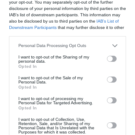
Τζόκερ: Η κλήρωση της Πέμπτης - Οι τυχεροί αριθμοί
your opt-out. You may separately opt-out of the further
disclosure of your personal information by third parties on the
Πέθανε το λευκό κουτάβι που είχε γίνει μέλος αγέλης
IAB’s list of downstream participants. This information may
λύκων
also be disclosed by us to third parties on the
IAB’s List of
Downstream Participants
that may further disclose it to other
Τεχεράνη: Πιθανός ο αποκλεισμός των Στενών του
third parties.
Ορμούζ για «εχθρικά» πλοία – Σκέψεις για επιβολή
προστίμων έως 20% του φορτίου
Please note that this website/app uses one or more Google
Personal Data Processing Opt Outs
services and may gather and store information including but
not limited to your visit or usage behaviour. You may click to
I want to opt-out of the Sharing of my
Εύβοια: Έφυγε από τη ζωή ο 37χρονος που είχε
personal data.
τραυματιστεί σε τροχαίο με αγριογούρουνο
grant or deny consent to Google and its third-party tags to
Opted In
use your data for below specified purposes in below Google
consent section.
Καρχαρίες τίγρεις: Τα ασυνήθιστα αντικείμενα που
I want to opt-out of the Sale of my
βρέθηκαν στα στομάχια τους
Personal Data.
Opted In
Έπεσε η στάθμη του Δούναβη και φάνηκαν τα θεμέλια
I want to opt-out of processing my
αρχαίας γέφυρας του Μεγάλου Κωνσταντίνου (Photos)
Personal Data for Targeted Advertising.
Opted In
Χαλκιδική: Νεκρός 69χρονος λουόμενος στην παραλία της
I want to opt-out of Collection, Use,
Σίβηρης
Retention, Sale, and/or Sharing of my
Personal Data that Is Unrelated with the
Purposes for which it was collected.
Γερμανία: Σύγκρουση δύο τραμ στο Γκελζενκίρχεν –