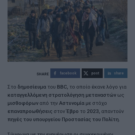
facebook
post
share
Στο
δημοσίευμα
του
BBC,
το οποίο έκανε λόγο για
καταγγελλόμενη στρατολόγηση μεταναστών
ως
μισθοφόρων
από την
Αστυνομία
με στόχο
επαναπροωθήσεις
στον
Έβρο
το
2023,
απαντούν
πηγές του υπουργείου Προστασίας του Πολίτη.
Σύμφωνα με την ενημέρωση οι συγκεκριμένοι