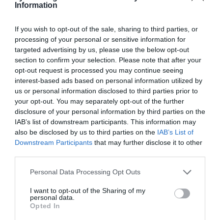
Information
If you wish to opt-out of the sale, sharing to third parties, or
processing of your personal or sensitive information for
targeted advertising by us, please use the below opt-out
Μητσοτάκης: Η παραγωγική
section to confirm your selection. Please note that after your
opt-out request is processed you may continue seeing
Ελλάδα βρίσκεται στον πυρήνα
interest-based ads based on personal information utilized by
της οικονομικής μας πολιτικής
us or personal information disclosed to third parties prior to
your opt-out. You may separately opt-out of the further
Νέο πλαίσιο για την ενίσχυση της ελληνικής
disclosure of your personal information by third parties on the
IAB’s list of downstream participants. This information may
βιομηχανίας και της μεταποίησης παρουσιάστηκε
also be disclosed by us to third parties on the
IAB’s List of
στη συνεδρίαση της Κυβερνητικής Επιτροπής
Downstream Participants
that may further disclose it to other
Βιομηχανίας υπό τον Κυριάκο Μητσοτάκη. Στόχος
third parties.
είναι η αύξηση των επενδύσεων...
16:01 | 06 Αυγούστου 2026
Πολιτική
Please note that this website/app uses one or more Google
Personal Data Processing Opt Outs
services and may gather and store information including but
not limited to your visit or usage behaviour. You may click to
I want to opt-out of the Sharing of my
personal data.
grant or deny consent to Google and its third-party tags to
Opted In
use your data for below specified purposes in below Google