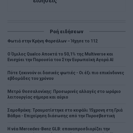
ειδήσεις
Ροή ειδήσεων
Φωτιά στην Κρήνη Φαρσάλων – Ήχησε το 112
Ο Όμιλος Qualco Αποκτά το 50,1% της Multiverse και
Ενισχύει την Παρουσία του Στην Ευρωπαϊκή Αγορά ΑΙ
Πότε ξεκινούν οι δασικές φωτιές - Oι έξι πιο επικίνδυνες
εβδομάδες του χρόνου
Μετρό Θεσσαλονίκης: Προσωρινές αλλαγές στο ωράριο
λειτουργίας σήμερα και αύριο
Σαμοθράκη: Τραυματίστηκε στο κεφάλι 15χρονη στη Γριά
Βάθρα - Επιχείρηση διάσωσης από την Πυροσβεστική
Η νέα Mercedes-Benz GLB: επαναπροσδιορίζει την