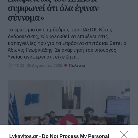
συμφωνεί ότι όλα έγιναν
σύννομα»
Το ερώτημα αν ο πρόεδρος του ΠΑΣΟΚ, Νίκος
Ανδρουλάκης, εξακολουθεί να επιμένει στις
καταγγελίες του για τα «πράσινα σπιτάκια» θέτει ο
Άδωνις Γεωργιάδης. Σε ανάρτησή του υπουργός
Υγείας αναφέρει ότι είχε ζητή...
17:02 | 05 Αυγούστου 2026
Πολιτική
Lykavitos.gr -
Do Not Process My Personal