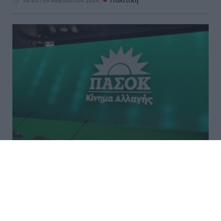
14:45 | 09 Αυγούστου 2026
Πολιτική
Σφοδρή επίθεση ΠΑΣΟΚ στην
«Εστία»: «Δεν θα παραδώσουμε
την πολιτική μας αυτονομία»