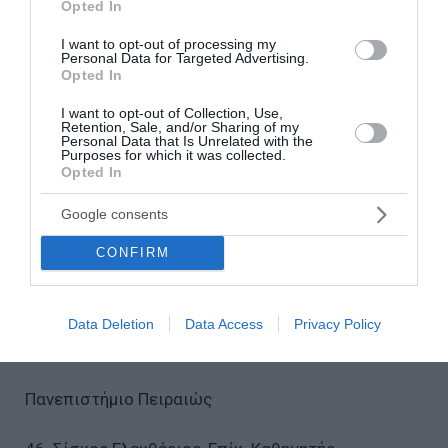
42. Σαμουηλίδης Ιησούς-Εμμανουήλ,
Opted In
I want to opt-out of processing my
Personal Data for Targeted Advertising.
Ομότιμος Καθηγητής, Εθνικό Μετσόβιο
Opted In
Πολυτεχνείο
I want to opt-out of Collection, Use,
Retention, Sale, and/or Sharing of my
43. Σεπετής Αναστάσιος, Επίκ. Καθηγητής,
Personal Data that Is Unrelated with the
Purposes for which it was collected.
Opted In
Πανεπιστήμιο Δυτικής Αττικής
Google consents
44. Σιγάλας Ιωάννης, Μέλος ΕΔΙΠ,
CONFIRM
Πανεπιστήμιο Δυτικής Αττικής
Data Deletion
Data Access
Privacy Policy
45. Σιοντόρου Χριστίνα, Καθηγήτρια,
Πανεπιστήμιο Πειραιώς