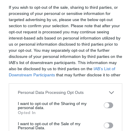
If you wish to opt-out of the sale, sharing to third parties, or
Πανεπιστήμιο Δυτικής Αττικής
processing of your personal or sensitive information for
targeted advertising by us, please use the below opt-out
39. Πυρομάλης Δημήτριος, Αναπλ.
section to confirm your selection. Please note that after your
opt-out request is processed you may continue seeing
interest-based ads based on personal information utilized by
Καθηγητής, Πανεπιστήμιο Δυτικής
us or personal information disclosed to third parties prior to
your opt-out. You may separately opt-out of the further
disclosure of your personal information by third parties on the
Αττικής
IAB’s list of downstream participants. This information may
also be disclosed by us to third parties on the
IAB’s List of
40. Ρούνη Παναγιώτα, Λεκτόρισσα, Εθνικό
Downstream Participants
that may further disclose it to other
third parties.
Μετσόβιο Πολυτεχνείο
Please note that this website/app uses one or more Google
Personal Data Processing Opt Outs
services and may gather and store information including but
41. Σαμαράς Νικόλαος, Λέκτορας,
not limited to your visit or usage behaviour. You may click to
I want to opt-out of the Sharing of my
personal data.
grant or deny consent to Google and its third-party tags to
Opted In
use your data for below specified purposes in below Google
Πανεπιστήμιο Θεσσαλίας
consent section.
I want to opt-out of the Sale of my
Personal Data.