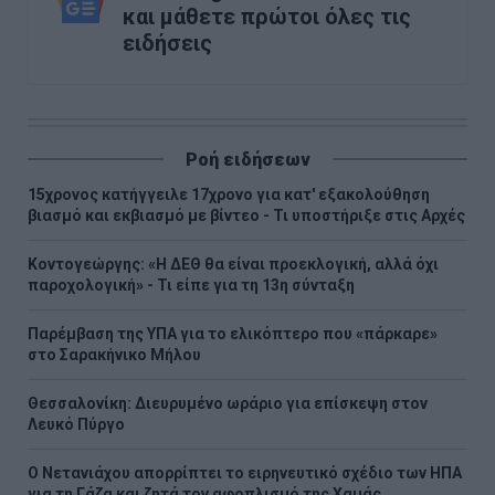
και μάθετε πρώτοι όλες τις
ειδήσεις
Ροή ειδήσεων
15χρονος κατήγγειλε 17χρονο για κατ' εξακολούθηση
βιασμό και εκβιασμό με βίντεο - Τι υποστήριξε στις Αρχές
Κοντογεώργης: «Η ΔΕΘ θα είναι προεκλογική, αλλά όχι
παροχολογική» - Τι είπε για τη 13η σύνταξη
Παρέμβαση της ΥΠΑ για το ελικόπτερο που «πάρκαρε»
στο Σαρακήνικο Μήλου
Θεσσαλονίκη: Διευρυμένο ωράριο για επίσκεψη στον
Λευκό Πύργο
Ο Νετανιάχου απορρίπτει το ειρηνευτικό σχέδιο των ΗΠΑ
για τη Γάζα και ζητά τον αφοπλισμό της Χαμάς