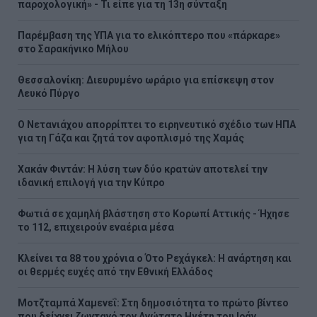
παροχολογική» - Τι είπε για τη 13η σύνταξη
Παρέμβαση της ΥΠΑ για το ελικόπτερο που «πάρκαρε»
στο Σαρακήνικο Μήλου
Θεσσαλονίκη: Διευρυμένο ωράριο για επίσκεψη στον
Λευκό Πύργο
Ο Νετανιάχου απορρίπτει το ειρηνευτικό σχέδιο των ΗΠΑ
για τη Γάζα και ζητά τον αφοπλισμό της Χαμάς
Χακάν Φιντάν: Η λύση των δύο κρατών αποτελεί την
ιδανική επιλογή για την Κύπρο
Φωτιά σε χαμηλή βλάστηση στο Κορωπί Αττικής - Ήχησε
το 112, επιχειρούν εναέρια μέσα
Κλείνει τα 88 του χρόνια ο Ότο Ρεχάγκελ: Η ανάρτηση και
οι θερμές ευχές από την Εθνική Ελλάδος
Μοτζταμπά Χαμενεΐ: Στη δημοσιότητα το πρώτο βίντεο
που δείχνει ζωντανό τον Ανώτατο Ηγέτη του Ιράν