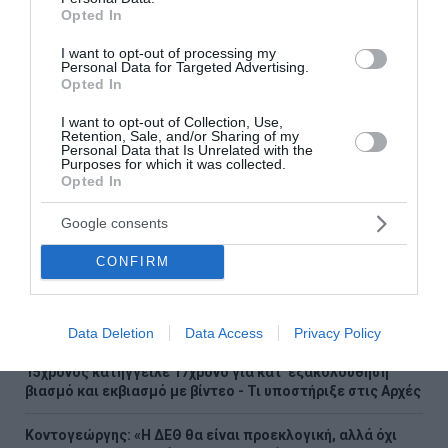
Μητσοτάκης – Μέση Ανατολή και ευρωτουρκικές
Opted In
σχέσεις στην ατζέντα
I want to opt-out of processing my
Στις Βρυξέλλες για την έκτακτη σύνοδο του
Personal Data for Targeted Advertising.
Ευρωπαϊκού Συμβουλίου ο Μητσοτάκης
Opted In
I want to opt-out of Collection, Use,
Retention, Sale, and/or Sharing of my
Personal Data that Is Unrelated with the
Ακολουθήστε το Lykavitos.gr
Purposes for which it was collected.
Opted In
στο Google News
και μάθετε πρώτοι όλες τις
Google consents
ειδήσεις
CONFIRM
Data Deletion
Data Access
Privacy Policy
Ροή ειδήσεων
15χρονος κατήγγειλε 17χρονο για κατ' εξακολούθηση
βιασμό και εκβιασμό με βίντεο - Τι υποστήριξε στις Αρχές
Κοντογεώργης: «Η ΔΕΘ θα είναι προεκλογική, αλλά όχι