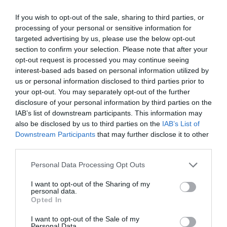
παρότρυνα την γραμματεία εδώ στο υπουργείο
If you wish to opt-out of the sale, sharing to third parties, or
(Στέιτ Ντιπάρτμεντ) να στηρίξει τις προσπάθειες
processing of your personal or sensitive information for
από το ΟΗΕ για να μπορέσουμε να συνεχίσουν τις
targeted advertising by us, please use the below opt-out
διαπραγματεύσεις στη βάση του Κραν Μοντανά
section to confirm your selection. Please note that after your
του 2017.
opt-out request is processed you may continue seeing
interest-based ads based on personal information utilized by
us or personal information disclosed to third parties prior to
Είναι κάτι το οποίο είναι πολύ σημαντικό όχι μόνο
your opt-out. You may separately opt-out of the further
για τις ελληνοτουρκικές και τις ευρωτουρκικές
disclosure of your personal information by third parties on the
σχέσεις, αλλά και για τις σχέσεις μεταξύ Αμερικής
IAB’s list of downstream participants. This information may
also be disclosed by us to third parties on the
IAB’s List of
και Ελλάδας. Πολύ απλά δεν μπορούμε να συζητάμε
Downstream Participants
that may further disclose it to other
για μια διεύρυνση της συνεργασίας εάν δεν
third parties.
υπάρχει έμπρακτη στήριξη στην επίλυση του
Please note that this website/app uses one or more Google
Personal Data Processing Opt Outs
Κυπριακού».
services and may gather and store information including but
not limited to your visit or usage behaviour. You may click to
I want to opt-out of the Sharing of my
Δένδιας: Η Ελλάδα αποκτά αντιπυραυλικό -
personal data.
grant or deny consent to Google and its third-party tags to
Opted In
αντιdrone θόλο αλά Ισραήλ
use your data for below specified purposes in below Google
consent section.
Στις Βρυξέλλες για τη Σύνοδο Κορυφής ο
I want to opt-out of the Sale of my
Personal Data.