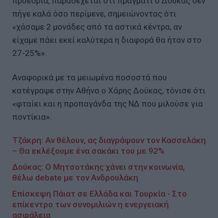
προεδρία, παραδέχεται οτι πράγματι ο Δούκας δεν
πήγε καλά όσο περίμενε, σημειώνοντας ότι
«χάσαμε 2 μονάδες από τα αστικά κέντρα, αν
είχαμε πάει εκεί καλύτερα η διαφορά θα ήταν στο
27-25%».
Αναφορικά με τα μειωμένα ποσοστά που
κατέγραψε στην Αθήνα ο Χάρης Δούκας, τόνισε ότι
«φταίει και η προπαγάνδα της ΝΔ που μιλούσε για
ποντίκια».
Τζάκρη: Αν θέλουν, ας διαγράψουν τον Κασσελάκη
– Θα εκλέξουμε ένα σακάκι του με 92%
Δούκας: Ο Μητσοτάκης χάνει στην κοινωνία,
θέλω debate με τον Ανδρουλάκη
Επίσκεψη Πάιατ σε Ελλάδα και Τουρκία - Στο
επίκεντρο των συνομιλιών η ενεργειακή
ασφάλεια