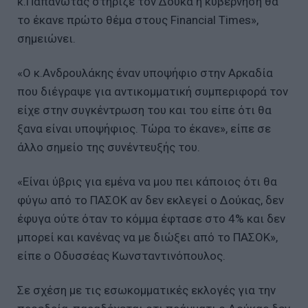
κ.Παπανώτας στήριζε τον Δούκα η κυβέρνηση θα
το έκανε πρώτο θέμα στους Financial Times»,
σημειώνει.
«Ο κ.Ανδρουλάκης έναν υποψήφιο στην Αρκαδία
που διέγραψε για αντικομματική συμπεριφορά τον
είχε στην συγκέντρωση του και του είπε ότι θα
ξανα είναι υποψήφιος. Τώρα το έκανε», είπε σε
άλλο σημείο της συνέντευξής του.
«Είναι ύβρις για εμένα να μου πει κάποιος ότι θα
φύγω από το ΠΑΣΟΚ αν δεν εκλεγεί ο Δούκας, δεν
έφυγα ούτε όταν το κόμμα έφτασε στο 4% και δεν
μπορεί και κανένας να με διώξει από το ΠΑΣΟΚ»,
είπε ο Οδυσσέας Κωνσταντινόπουλος.
Σε σχέση με τις εσωκομματικές εκλογές για την