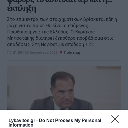
έκπληξη
Στο επίκεντρο των στοιχηματικών βρίσκεται ήδη η
μάχη για το ποιος θα είναι ο επόμενος
Πρωθυπουργός της Ελλάδας. Ο Κυριάκος
Μητσοτάκης διατηρεί ξεκάθαρο προβάδισμα στις
αποδόσεις. Στη Novibet, με απόδοση 1,22...
21:50 | 05 Αυγούστου 2026
Πολιτική
Lykavitos.gr -
Do Not Process My Personal
Information