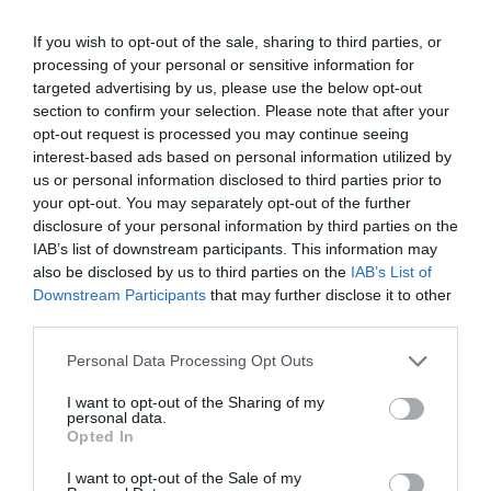
If you wish to opt-out of the sale, sharing to third parties, or
processing of your personal or sensitive information for
targeted advertising by us, please use the below opt-out
Γεωργιάδης για τα σπιτάκια
section to confirm your selection. Please note that after your
ανακύκλωσης: «Η γνωμοδότηση
opt-out request is processed you may continue seeing
interest-based ads based on personal information utilized by
της γραμματέως Θεσμών &
us or personal information disclosed to third parties prior to
Διαφάνειας του ΠΑΣΟΚ
your opt-out. You may separately opt-out of the further
disclosure of your personal information by third parties on the
συμφωνεί ότι όλα έγιναν
IAB’s list of downstream participants. This information may
σύννομα»
also be disclosed by us to third parties on the
IAB’s List of
Downstream Participants
that may further disclose it to other
third parties.
Το ερώτημα αν ο πρόεδρος του ΠΑΣΟΚ, Νίκος
Ανδρουλάκης, εξακολουθεί να επιμένει στις
Please note that this website/app uses one or more Google
Personal Data Processing Opt Outs
καταγγελίες του για τα «πράσινα σπιτάκια» θέτει ο
services and may gather and store information including but
Άδωνις Γεωργιάδης. Σε ανάρτησή του υπουργός
not limited to your visit or usage behaviour. You may click to
I want to opt-out of the Sharing of my
Υγείας αναφέρει ότι είχε ζητή...
personal data.
grant or deny consent to Google and its third-party tags to
Opted In
17:02 | 05 Αυγούστου 2026
Πολιτική
use your data for below specified purposes in below Google
consent section.
I want to opt-out of the Sale of my