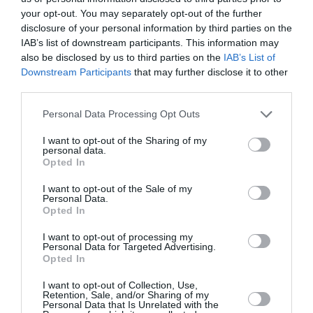
της οικονομικής μας πολιτικής
your opt-out. You may separately opt-out of the further
disclosure of your personal information by third parties on the
Νέο πλαίσιο για την ενίσχυση της ελληνικής
IAB’s list of downstream participants. This information may
βιομηχανίας και της μεταποίησης παρουσιάστηκε
also be disclosed by us to third parties on the
IAB’s List of
στη συνεδρίαση της Κυβερνητικής Επιτροπής
Downstream Participants
that may further disclose it to other
Βιομηχανίας υπό τον Κυριάκο Μητσοτάκη. Στόχος
third parties.
είναι η αύξηση των επενδύσεων...
Please note that this website/app uses one or more Google
Personal Data Processing Opt Outs
16:01 | 06 Αυγούστου 2026
Πολιτική
services and may gather and store information including but
not limited to your visit or usage behaviour. You may click to
I want to opt-out of the Sharing of my
personal data.
grant or deny consent to Google and its third-party tags to
Opted In
use your data for below specified purposes in below Google
consent section.
I want to opt-out of the Sale of my
Personal Data.
Opted In
I want to opt-out of processing my
Personal Data for Targeted Advertising.
Opted In
I want to opt-out of Collection, Use,
Retention, Sale, and/or Sharing of my
Personal Data that Is Unrelated with the