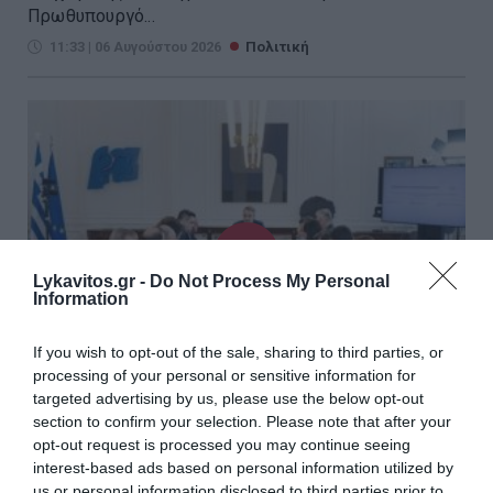
Πρωθυπουργό...
11:33 | 06 Αυγούστου 2026
Πολιτική
Lykavitos.gr -
Do Not Process My Personal
Information
If you wish to opt-out of the sale, sharing to third parties, or
processing of your personal or sensitive information for
targeted advertising by us, please use the below opt-out
section to confirm your selection. Please note that after your
Μητσοτάκης: Η παραγωγική
opt-out request is processed you may continue seeing
Ελλάδα βρίσκεται στον πυρήνα
interest-based ads based on personal information utilized by
us or personal information disclosed to third parties prior to