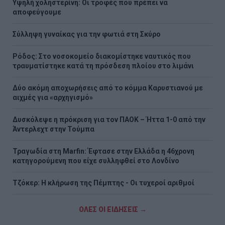
Υψηλή χοληστερίνη: Οι τροφές που πρέπει να
αποφεύγουμε
Σύλληψη γυναίκας για την φωτιά στη Σκύρο
Ρόδος: Στο νοσοκομείο διακομίστηκε ναυτικός που
τραυματίστηκε κατά τη πρόσδεση πλοίου στο λιμάνι
Δύο ακόμη αποχωρήσεις από το κόμμα Καρυστιανού με
αιχμές για «αρχηγισμό»
Δυσκόλεψε η πρόκριση για τον ΠΑΟΚ – Ήττα 1-0 από την
Άντερλεχτ στην Τούμπα
Τραγωδία στη Marfin: Έφτασε στην Ελλάδα η 46χρονη
κατηγορούμενη που είχε συλληφθεί στο Λονδίνο
Τζόκερ: Η κλήρωση της Πέμπτης - Οι τυχεροί αριθμοί
ΟΛΕΣ ΟΙ ΕΙΔΗΣΕΙΣ →