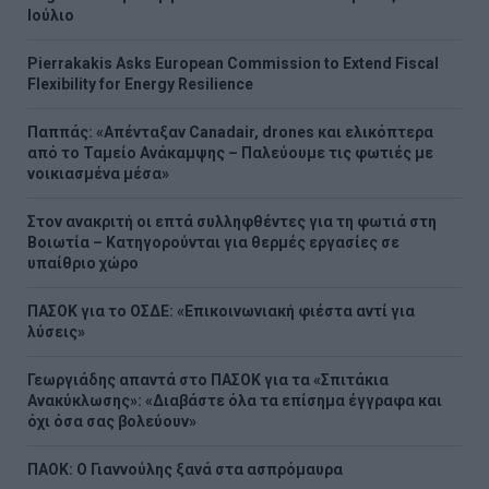
Ιούλιο
Pierrakakis Asks European Commission to Extend Fiscal
Flexibility for Energy Resilience
Παππάς: «Απένταξαν Canadair, drones και ελικόπτερα
από το Ταμείο Ανάκαμψης – Παλεύουμε τις φωτιές με
νοικιασμένα μέσα»
Στον ανακριτή οι επτά συλληφθέντες για τη φωτιά στη
Βοιωτία – Κατηγορούνται για θερμές εργασίες σε
υπαίθριο χώρο
ΠΑΣΟΚ για το ΟΣΔΕ: «Επικοινωνιακή φιέστα αντί για
λύσεις»
Γεωργιάδης απαντά στο ΠΑΣΟΚ για τα «Σπιτάκια
Ανακύκλωσης»: «Διαβάστε όλα τα επίσημα έγγραφα και
όχι όσα σας βολεύουν»
ΠΑΟΚ: Ο Γιαννούλης ξανά στα ασπρόμαυρα