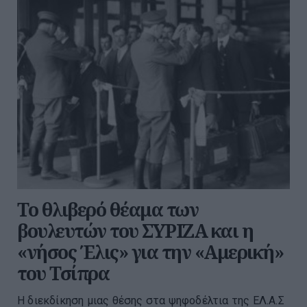
Το θλιβερό θέαμα των
βουλευτών του ΣΥΡΙΖΑ και η
«νήσος Έλις» για την «Αμερική»
του Τσίπρα
Η διεκδίκηση μιας θέσης στα ψηφοδέλτια της ΕΛ.Α.Σ