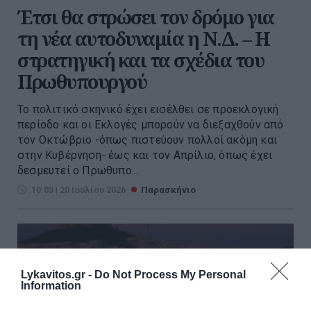
Έτσι θα στρώσει τον δρόμο για
τη νέα αυτοδυναμία η Ν.Δ. – Η
στρατηγική και τα σχέδια του
Πρωθυπουργού
Το πολιτικό σκηνικό έχει εισέλθει σε προεκλογική
περίοδο και οι Εκλογές μπορούν να διεξαχθούν από
τον Οκτώβριο -όπως πιστεύουν πολλοί ακόμη και
στην Κυβέρνηση- έως και τον Απρίλιο, όπως έχει
δεσμευτεί ο Πρωθυπο...
10:03 | 20 Ιουλίου 2026
Παρασκήνιο
Lykavitos.gr -
Do Not Process My Personal
Information