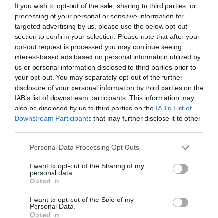
If you wish to opt-out of the sale, sharing to third parties, or
processing of your personal or sensitive information for
targeted advertising by us, please use the below opt-out
section to confirm your selection. Please note that after your
opt-out request is processed you may continue seeing
interest-based ads based on personal information utilized by
us or personal information disclosed to third parties prior to
your opt-out. You may separately opt-out of the further
«Πρέσινγκ» για το μερίδιο του
disclosure of your personal information by third parties on the
IAB’s list of downstream participants. This information may
Κέντρου - Πώς ο πρωθυπουργός
also be disclosed by us to third parties on the
IAB’s List of
θέλει να στριμώξει τους
Downstream Participants
that may further disclose it to other
third parties.
αντιπάλους του
Please note that this website/app uses one or more Google
Personal Data Processing Opt Outs
Η επικράτηση της ΝΔ στο Κέντρο αποτελεί το
services and may gather and store information including but
not limited to your visit or usage behaviour. You may click to
I want to opt-out of the Sharing of my
στοίχημα του Μητσοτάκη, καθώς με αυτόν τον
personal data.
grant or deny consent to Google and its third-party tags to
τρόπο θα εγκλωβίσει το δίδυμο Τσίπρα-Ανδρουλάκη.
Opted In
use your data for below specified purposes in below Google
Το πολιτικό Κέντρο αποτελεί τον διαχρονικό
consent section.
ρυθμιστή των εκλογικών αναμετ...
I want to opt-out of the Sale of my
Personal Data.
08:30 | 22 Ιουλίου 2026
Παρασκήνιο
Opted In