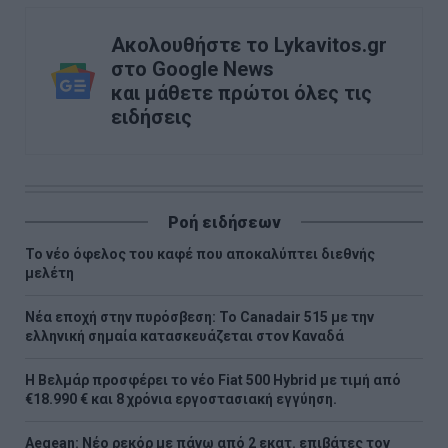
Ακολουθήστε το Lykavitos.gr
στο Google News
και μάθετε πρώτοι όλες τις
ειδήσεις
Ροή ειδήσεων
Το νέο όφελος του καφέ που αποκαλύπτει διεθνής
μελέτη
Νέα εποχή στην πυρόσβεση: Το Canadair 515 με την
ελληνική σημαία κατασκευάζεται στον Καναδά
Η Βελμάρ προσφέρει τo νέο Fiat 500 Hybrid με τιμή από
€18.990 € και 8 χρόνια εργοστασιακή εγγύηση.
Aegean: Νέο ρεκόρ με πάνω από 2 εκατ. επιβάτες τον