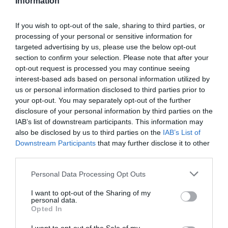
Information
If you wish to opt-out of the sale, sharing to third parties, or
processing of your personal or sensitive information for
targeted advertising by us, please use the below opt-out
section to confirm your selection. Please note that after your
opt-out request is processed you may continue seeing
interest-based ads based on personal information utilized by
us or personal information disclosed to third parties prior to
your opt-out. You may separately opt-out of the further
disclosure of your personal information by third parties on the
IAB’s list of downstream participants. This information may
also be disclosed by us to third parties on the
IAB’s List of
Downstream Participants
that may further disclose it to other
Πιερρακάκης: Υποβλήθηκε το
third parties.
αίτημα για την ενεργοποίηση
Please note that this website/app uses one or more Google
Personal Data Processing Opt Outs
της ρήτρας διαφυγής για την
services and may gather and store information including but
not limited to your visit or usage behaviour. You may click to
I want to opt-out of the Sharing of my
ενεργειακή ανθεκτικότητα
personal data.
grant or deny consent to Google and its third-party tags to
Opted In
use your data for below specified purposes in below Google
Το αίτημα για την επέκταση του πεδίου εφαρμογής
consent section.