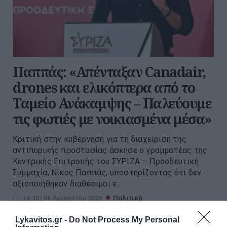
Παππάς: «Απένταξαν Canadair,
drones και ελικόπτερα από το
Ταμείο Ανάκαμψης – Παλεύουμε
τις φωτιές με νοικιασμένα μέσα»
Kριτική στην κυβέρνηση για τη διαχείριση της
αντιπυρικής προστασίας άσκησε ο γραμματέας της
Κεντρικής Επιτροπής του ΣΥΡΙΖΑ – Προοδευτική
Συμμαχία, Νίκος Παππάς, υποστηρίζοντας ότι δεν
αξιοποιήθηκαν διαθέσιμοι ε...
14:30 | 06 Αυγούστου 2026
Πολιτική
Lykavitos.gr -
Do Not Process My Personal