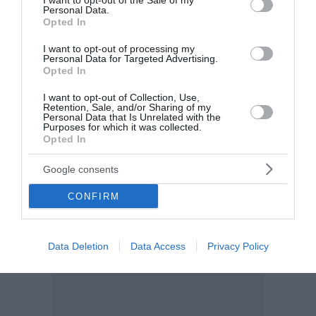
I want to opt-out of the Sale of my
της υφιστάμενης Εθνικής Ρήτρας Διαφυγής, ώστε να
Personal Data.
Opted In
καλύπτει και επενδύσεις που ενισχύουν την
ενεργειακή ανθεκτικότητα της χώρας, υπέβαλε στην
I want to opt-out of processing my
Ευρωπαϊκή Επιτροπή ο υ...
Personal Data for Targeted Advertising.
Opted In
11:15 | 06 Αυγούστου 2026
Πολιτική
I want to opt-out of Collection, Use,
Retention, Sale, and/or Sharing of my
Personal Data that Is Unrelated with the
Purposes for which it was collected.
Opted In
Google consents
CONFIRM
Data Deletion
Data Access
Privacy Policy