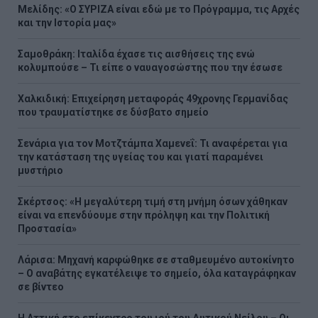
Μελίδης: «Ο ΣΥΡΙΖΑ είναι εδώ με το Πρόγραμμα, τις Αρχές
και την Ιστορία μας»
Σαμοθράκη: Ιταλίδα έχασε τις αισθήσεις της ενώ
κολυμπούσε – Τι είπε ο ναυαγοσώστης που την έσωσε
Χαλκιδική: Επιχείρηση μεταφοράς 49χρονης Γερμανίδας
που τραυματίστηκε σε δύσβατο σημείο
Σενάρια για τον Μοτζτάμπα Χαμενεΐ: Τι αναφέρεται για
την κατάσταση της υγείας του και γιατί παραμένει
μυστήριο
Σκέρτσος: «Η μεγαλύτερη τιμή στη μνήμη όσων χάθηκαν
είναι να επενδύουμε στην πρόληψη και την Πολιτική
Προστασία»
Λάρισα: Μηχανή καρφώθηκε σε σταθμευμένο αυτοκίνητο
– Ο αναβάτης εγκατέλειψε το σημείο, όλα καταγράφηκαν
σε βίντεο