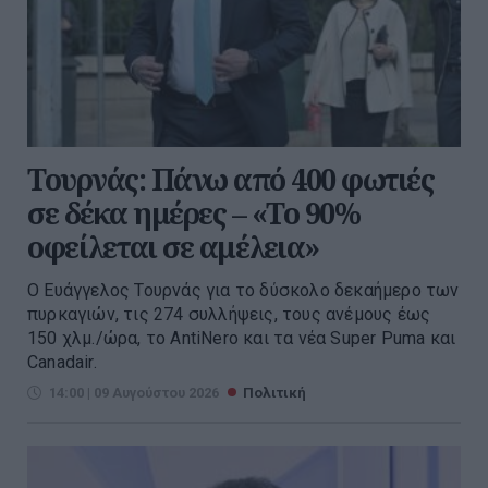
Τουρνάς: Πάνω από 400 φωτιές
σε δέκα ημέρες – «Το 90%
οφείλεται σε αμέλεια»
Ο Ευάγγελος Τουρνάς για το δύσκολο δεκαήμερο των
πυρκαγιών, τις 274 συλλήψεις, τους ανέμους έως
150 χλμ./ώρα, το AntiNero και τα νέα Super Puma και
Canadair.
14:00 | 09 Αυγούστου 2026
Πολιτική