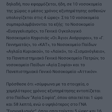
δηλαδή, που εφαρμόζεται, ήδη, σε 10 νοσοκομεία
της χώρας ο μέσος χρόνος εξυπηρέτησης ασθενών
υπολογίζεται στις 4 ώρες». Στα 10 νοσοκομεία
συμπεριλαμβάνονται τα εξής: το Νοσοκομείο
«Ευαγγελισμός», το Γενικό Ογκολογικό
Νοσοκομείο Κηφισιάς «Οι Άγιοι Ανάργυροι», το «Γ.
Γεννηματάς», το «ΚΑΤ», το Νοσοκομείο Παίδων
«Αγλαΐα Κυριακού», το «Λαϊκό», το «Σισμανόγλειο»,
το Πανεπιστημιακό Γενικό Νοσοκομείο Πατρών, το
νοσοκομείο Παίδων «Αγία Σοφία» και το
Πανεπιστημιακό Γενικό Νοσοκομείο «Αττικόν».
Πρόσθεσε ότι «σύμφωνα με τα στοιχεία, ο
χαμηλότερος χρόνος εξυπηρέτησης εντοπίζεται
στο Παίδων “Αγία Σοφία”, όπου απαιτείται 1 ώρα
και 58 λεπτά, ενώ ο υψηλότερος στο ΓΝΑ
“Ευαγγελισμός”, όπου απαιτούνται 5 ώρες και 16