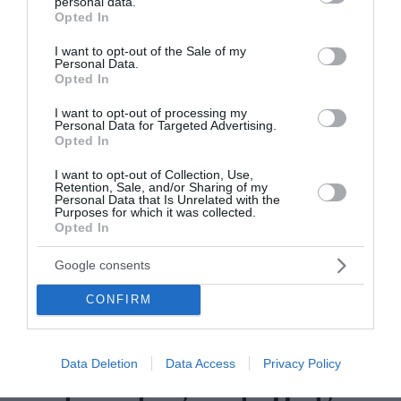
personal data.
grant or deny consent to Google and its third-party tags to
Opted In
διαβάστε επίσης
use your data for below specified purposes in below Google
consent section.
I want to opt-out of the Sale of my
περισσότερες ειδήσεις από το lykavitos.gr
Personal Data.
Opted In
I want to opt-out of processing my
Personal Data for Targeted Advertising.
Opted In
I want to opt-out of Collection, Use,
Retention, Sale, and/or Sharing of my
Personal Data that Is Unrelated with the
Purposes for which it was collected.
Opted In
Google consents
CONFIRM
ΣΥΡΙΖΑ: Στηρίζει τις
Data Deletion
Data Access
Privacy Policy
κινητοποιήσεις αλληλεγγύης