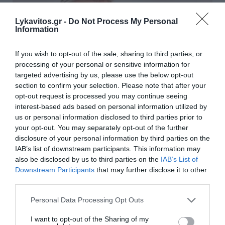
Lykavitos.gr -
Do Not Process My Personal
Information
If you wish to opt-out of the sale, sharing to third parties, or
processing of your personal or sensitive information for
targeted advertising by us, please use the below opt-out
section to confirm your selection. Please note that after your
opt-out request is processed you may continue seeing
interest-based ads based on personal information utilized by
us or personal information disclosed to third parties prior to
Σκέρτσος: «Στατιστική παγίδα» το ότι 7 στους
your opt-out. You may separately opt-out of the further
disclosure of your personal information by third parties on the
10 έχουν καταθέσεις κάτω από 1.000 ευρώ
IAB’s list of downstream participants. This information may
also be disclosed by us to third parties on the
IAB’s List of
Διευκρινίσεις για τα στοιχεία που αφορούν τις
Downstream Participants
that may further disclose it to other
τραπεζικές καταθέσεις των Ελλήνων δίνει με ανάρτησή
third parties.
του ο υπουργός Επικρατείας, Άκης Σκέρτσος,
επιχειρώντας να αποσαφηνίσει τη διάκρισ...
Please note that this website/app uses one or more Google
Personal Data Processing Opt Outs
09 Αυγούστου 2026
services and may gather and store information including but
not limited to your visit or usage behaviour. You may click to
I want to opt-out of the Sharing of my