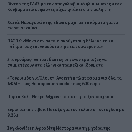
Βίντεο της ΕΛΑΣ με τον απεγκλωβισμό ηλικιωμένης στον
Κουβαρά ενώ οι φλόγες είχαν φτάσει στην αυλή της
Χανιά: Ναυαγοσώστης έδωσε μάχη με τα κύματα για να
σώσει γυναίκα
ΠΑΣΟΚ: «Μόνο σαν αστείο ακούγεται η δήλωση του κ.
Τσίπρα πως «συγκρούεται» με τα συμφέροντα»
Στουρνάρας: Ευπρόσδεκτες οι ξένες τράπεζες να
συμμετέχουν στα ελληνικά τραπεζικά ιδρύματα
«Τουρισμός για Όλους»: Ανοιχτή η πλατφόρμα για όλα τα
ΑΦΜ – Πώς θα πάρουμε voucher έως 600 ευρώ
Πόρτο Χέλι: Νεκρή 64χρονη ιδιοκτήτρια ξενοδοχείου
Ευρωπαϊκό στίβου: Πέταξε για τον τελικό ο Τεντόγλου με
8.26μ.
Συγκλονίζει η Αφροδίτη Νέστορα για τη μητέρα της: