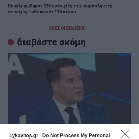
Ολοκληρώθηκαν 325 αυτοψίες στις πυρόπληκτες
περιοχές – «Κόκκινα» 118 κτίρια
ΟΛΕΣ ΟΙ ΕΙΔΗΣΕΙΣ →
διαβάστε ακόμη
Lykavitos.gr -
Do Not Process My Personal