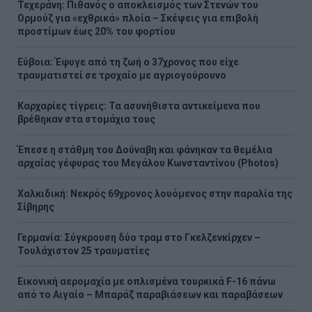
Τεχεράνη: Πιθανός ο αποκλεισμός των Στενών του
Ορμούζ για «εχθρικά» πλοία – Σκέψεις για επιβολή
προστίμων έως 20% του φορτίου
Εύβοια: Έφυγε από τη ζωή ο 37χρονος που είχε
τραυματιστεί σε τροχαίο με αγριογούρουνο
Καρχαρίες τίγρεις: Τα ασυνήθιστα αντικείμενα που
βρέθηκαν στα στομάχια τους
Έπεσε η στάθμη του Δούναβη και φάνηκαν τα θεμέλια
αρχαίας γέφυρας του Μεγάλου Κωνσταντίνου (Photos)
Χαλκιδική: Νεκρός 69χρονος λουόμενος στην παραλία της
Σίβηρης
Γερμανία: Σύγκρουση δύο τραμ στο Γκελζενκίρχεν –
Τουλάχιστον 25 τραυματίες
Εικονική αερομαχία με οπλισμένα τουρκικά F-16 πάνω
από το Αιγαίο – Μπαράζ παραβιάσεων και παραβάσεων