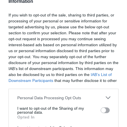
Information
Γεωργιάδης απαντά στο ΠΑΣΟΚ για τα
«Σπιτάκια Ανακύκλωσης»: «Διαβάστε όλα τα
If you wish to opt-out of the sale, sharing to third parties, or
processing of your personal or sensitive information for
επίσημα έγγραφα και όχι όσα σας βολεύουν»
targeted advertising by us, please use the below opt-out
section to confirm your selection. Please note that after your
Με εκτενή ανάρτησή του στα μέσα κοινωνικής
opt-out request is processed you may continue seeing
δικτύωσης, ο υπουργός Υγείας Άδωνις Γεωργιάδης
interest-based ads based on personal information utilized by
απαντά στην ανακοίνωση του ΠΑΣΟΚ και του
us or personal information disclosed to third parties prior to
εκπροσώπου Τύπου του κόμματος, Κώστα Τσουκαλά,
your opt-out. You may separately opt-out of the further
σχ...
disclosure of your personal information by third parties on the
06 Αυγούστου 2026
IAB’s list of downstream participants. This information may
also be disclosed by us to third parties on the
IAB’s List of
Downstream Participants
that may further disclose it to other
third parties.
Please note that this website/app uses one or more Google
Personal Data Processing Opt Outs
services and may gather and store information including but
not limited to your visit or usage behaviour. You may click to
I want to opt-out of the Sharing of my
personal data.
grant or deny consent to Google and its third-party tags to
Opted In
use your data for below specified purposes in below Google
consent section.