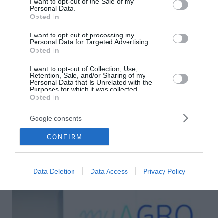
I want to opt-out of the Sale of my
Personal Data.
Opted In
I want to opt-out of processing my
Personal Data for Targeted Advertising.
Opted In
Μητσοτάκης: Η παραγωγική Ελλάδα
I want to opt-out of Collection, Use,
Retention, Sale, and/or Sharing of my
βρίσκεται στον πυρήνα της οικονομικής μας
Personal Data that Is Unrelated with the
Purposes for which it was collected.
πολιτικής
Opted In
Νέο πλαίσιο για την ενίσχυση της ελληνικής βιομηχανίας
Google consents
και της μεταποίησης παρουσιάστηκε στη συνεδρίαση της
Κυβερνητικής Επιτροπής Βιομηχανίας υπό τον Κυριάκο
CONFIRM
Μητσοτάκη. Στόχος...
06 Αυγούστου 2026
Data Deletion
Data Access
Privacy Policy