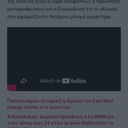
της ηγεσίας είναι η λήψη αποφάσεων, η προώθηση
μεταρρυθμίσεων και η διασφάλιση ότι οι αλλαγές
που εφαρμόζονται θα έχουν μόνιμο χαρακτήρα.
Παπασταύρου: Ιστορική η ίδρυση του East Med
Energy Center στο Χιούστον
Ανδρουλάκης: Δωρεάν πρόσβαση στα ΜΜΜ για
τους νέους έως 24 ετών αν γίνει Κυβέρνηση το