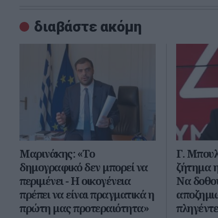
διαβάστε ακόμη
Μαρινάκης: «Το
Γ. Μπουλ
δημογραφικό δεν μπορεί να
ζήτημα 
περιμένει - Η οικογένεια
Να δοθού
πρέπει να είναι πραγματικά η
αποζημιώ
πρώτη μας προτεραιότητα»
πληγέντε