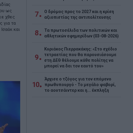
ιδίας
του ως
Ο δρόμος προς το 2027 και η κρίση
7
κε χθες
αξιοπιστίας της αντιπολίτευσης
 για τα
 Ισαάκ και
Τα πρωτοσέλιδα των πολιτικών και
8
αθλητικών εφημερίδων (03-08-2026)
Κυριάκος Πιερρακάκης: «Στο σχέδιο
τετραετίας που θα παρουσιάσουμε
9
στη ΔΕΘ θέλουμε κάθε πολίτης να
μπορεί να δει τον εαυτό του»
Άρχισε ο τζόγος για τον επόμενο
10
πρωθυπουργό - Το μεγάλο φαβορί,
το αουτσάιντερ και η... έκπληξη