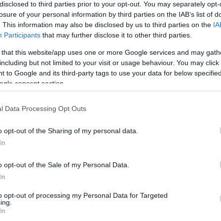
disclosed to third parties prior to your opt-out. You may separately opt-
losure of your personal information by third parties on the IAB’s list of
. This information may also be disclosed by us to third parties on the
IA
Participants
that may further disclose it to other third parties.
 that this website/app uses one or more Google services and may gath
including but not limited to your visit or usage behaviour. You may click 
 to Google and its third-party tags to use your data for below specifi
ogle consent section.
l Data Processing Opt Outs
o opt-out of the Sharing of my personal data.
μο, που αναγνώρισε την ισότητα στο γάμο, με την τροποπ
In
γωγή του κανόνα ότι ο γάμος συνάπτεται μεταξύ δύο πρ
τα στον πολιτικό γάμο, τροποποίηση του Αστικού Κώδικα 
o opt-out of the Sale of my Personal Data.
In
 ολομέλεια με 175 «ναι», 77 «όχι» και 2 «παρών».
to opt-out of processing my Personal Data for Targeted
ποτέλεσμα ήταν «176» ναι και 76 «όχι», καθώς δεν είχε
ing.
In
. Καρασμάνη, η οποία είχε κατατεθεί εγγράφως και όχι 