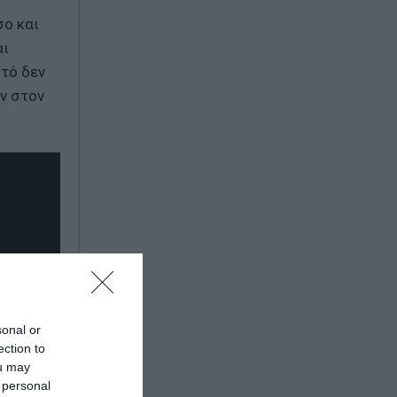
σο και
αι
υτό δεν
ύν στον
sonal or
ection to
ou may
 personal