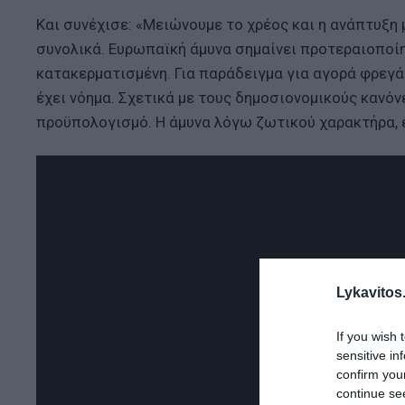
Και συνέχισε: «Μειώνουμε το χρέος και η ανάπτυξη
συνολικά. Ευρωπαϊκή άμυνα σημαίνει προτεραιοποίη
κατακερματισμένη. Για παράδειγμα για αγορά φρεγά
έχει νόημα. Σχετικά με τους δημοσιονομικούς κανόν
προϋπολογισμό. Η άμυνα λόγω ζωτικού χαρακτήρα, ε
Lykavitos.
If you wish 
sensitive in
confirm you
continue se