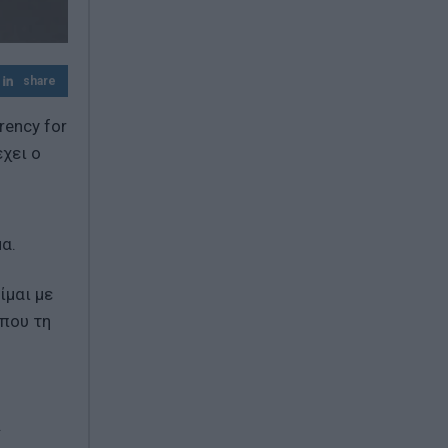
επιδότηση
Λουτράκι: 75χρονος βρέθηκε νεκρός δίπλα
σε κάδους – Είχε βγει να πετάξει τα
share
σκουπίδια
ency for
Η Μέση Ανατολή στο «κόκκινο»: Χούθι
χει ο
επιτίθενται, το Ιράν σκληραίνει το
τελεσίγραφο και το Πεντάγωνο
προετοιμάζεται
α.
ίμαι με
 που τη
.