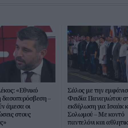
έκος: «Εθνικό
Σάλος με την εμφάνισ
η δασοπυρόσβεση –
Φειδία Παναγιώτου σ
ν άμεσα οι
εκδήλωση για Ισαάκ κ
σεις στους
Σολωμού – Με κοντό
ς»
παντελόνι και αθλητι