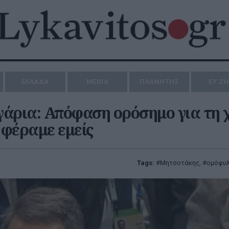
ΕΛΛΑΔΑ
MEDIA
ΠΛΑΝΗΤΗΣ
ΕΥ Ζ
γάρια: Απόφαση ορόσημο για τη
 φέραμε εμείς
Tags:
Μητσοτάκης
,
ομόφυλ