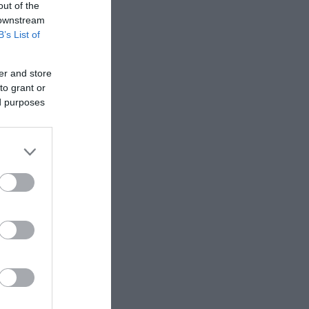
out of the
 downstream
B’s List of
er and store
to grant or
ed purposes
οίηση
οσώπων
και
με τη