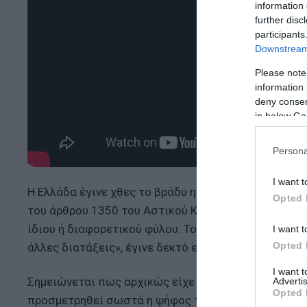
information 
further disc
participants
Downstream 
Please note
information 
deny consent
in below Go
Persona
I want t
Η Ελλάδα έγινε χθες το βράδυ η 37η χώρα στον κόσ
Opted 
του άρθρου 1350 του Αστικού Κώδικα και την εισα
ίδιου ή διαφορετικού φύλου. Το νομοσχέδιο «Ισότη
I want t
Opted 
άλλες διατάξεις», έγινε δεκτό επί της αρχής από την
I want 
Σημειώνεται πως αρχικώς είχε ανακοινωθεί ότι το α
Advertis
Opted 
προσμετρηθεί σωστά η ψήφος του βουλευτή της ΝΔ Γ