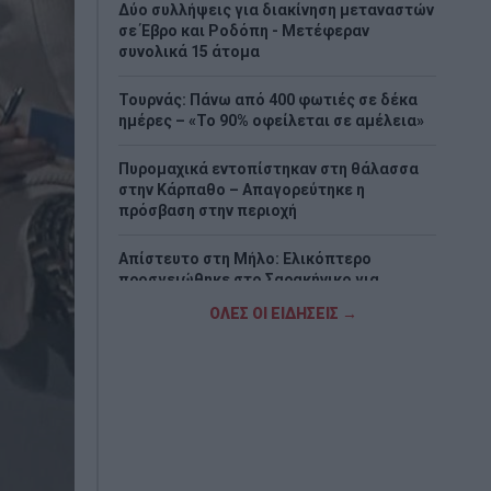
Δύο συλλήψεις για διακίνηση μεταναστών
σε Έβρο και Ροδόπη - Μετέφεραν
συνολικά 15 άτομα
Τουρνάς: Πάνω από 400 φωτιές σε δέκα
ημέρες – «Το 90% οφείλεται σε αμέλεια»
Πυρομαχικά εντοπίστηκαν στη θάλασσα
στην Κάρπαθο – Απαγορεύτηκε η
πρόσβαση στην περιοχή
Απίστευτο στη Μήλο: Ελικόπτερο
προσγειώθηκε στο Σαρακήνικο για…
μπάνιο (Βίντεο)
ΟΛΕΣ ΟΙ ΕΙΔΗΣΕΙΣ →
Ερυθρός Σταυρός: Άγριος ξυλοδαρμός
νοσηλεύτριας από ασθενή στα Επείγοντα
– «Την έπιασε από τα μαλλιά και τη
χτυπούσε»
Τουρισμός για Όλους 2026-2027: Ποιοι
κάνουν αίτηση σήμερα – Έως 600 ευρώ η