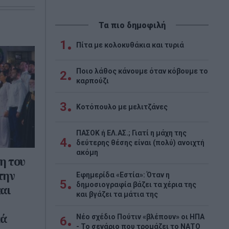
Τα πιο δημοφιλή
1
Πίτα με κολοκυθάκια και τυριά
Ποιο λάθος κάνουμε όταν κόβουμε το
2
καρπούζι
3
Κοτόπουλο με μελιτζάνες
ΠΑΣΟΚ ή ΕΛ.ΑΣ.; Γιατί η μάχη της
4
δεύτερης θέσης είναι (πολύ) ανοιχτή
ακόμη
η του
την
Εφημερίδα «Εστία»: Όταν η
5
δημοσιογραφία βάζει τα χέρια της
αι
και βγάζει τα μάτια της
κά
Νέο σχέδιο Πούτιν «βλέπουν» οι ΗΠΑ
6
- Το σενάριο που τρομάζει το ΝΑΤΟ