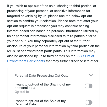
If you wish to opt-out of the sale, sharing to third parties, or
processing of your personal or sensitive information for
Ακολουθήστε το Lykavitos.gr
targeted advertising by us, please use the below opt-out
στο Google News
section to confirm your selection. Please note that after your
και μάθετε πρώτοι όλες τις
opt-out request is processed you may continue seeing
ειδήσεις
interest-based ads based on personal information utilized by
us or personal information disclosed to third parties prior to
your opt-out. You may separately opt-out of the further
disclosure of your personal information by third parties on the
IAB’s list of downstream participants. This information may
Ροή ειδήσεων
also be disclosed by us to third parties on the
IAB’s List of
Downstream Participants
that may further disclose it to other
Καύσωνας και ξηρασία απειλούν την Ευρώπη – Νέα θερμή
third parties.
εισβολή σε Βρετανία, Γαλλία και Ισπανία
Please note that this website/app uses one or more Google
Personal Data Processing Opt Outs
Βίντεο της ΕΛΑΣ με τον απεγκλωβισμό ηλικιωμένης στον
services and may gather and store information including but
Κουβαρά ενώ οι φλόγες είχαν φτάσει στην αυλή της
not limited to your visit or usage behaviour. You may click to
I want to opt-out of the Sharing of my
personal data.
grant or deny consent to Google and its third-party tags to
Opted In
Χανιά: Ναυαγοσώστης έδωσε μάχη με τα κύματα για να
use your data for below specified purposes in below Google
σώσει γυναίκα
consent section.
I want to opt-out of the Sale of my
Personal Data.