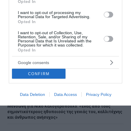
ΠΑΣΟΚ: «Μόνο σαν αστείο ακούγεται η δήλωση του κ.
Opted In
Τσίπρα πως «συγκρούεται» με τα συμφέροντα»
I want to opt-out of processing my
Personal Data for Targeted Advertising.
Στουρνάρας: Ευπρόσδεκτες οι ξένες τράπεζες να
Opted In
συμμετέχουν στα ελληνικά τραπεζικά ιδρύματα
I want to opt-out of Collection, Use,
Retention, Sale, and/or Sharing of my
«Τουρισμός για Όλους»: Ανοιχτή η πλατφόρμα για όλα τα
Personal Data that Is Unrelated with the
ΑΦΜ – Πώς θα πάρουμε voucher έως 600 ευρώ
Purposes for which it was collected.
Opted In
Πόρτο Χέλι: Νεκρή 64χρονη ιδιοκτήτρια ξενοδοχείου
Google consents
Ευρωπαϊκό στίβου: Πέταξε για τον τελικό ο Τεντόγλου με
CONFIRM
8.26μ.
Συγκλονίζει η Αφροδίτη Νέστορα για τη μητέρα της:
«Συγγνώμη που δεν κατάφερα να σε προστατεύσω»
Data Deletion
Data Access
Privacy Policy
Μενδώνη για Νίκο Καλογερόπουλο: «Ένας από τους
σημαντικότερους ηθοποιούς της γενιάς του, καλλιτέχνης
και άνθρωπος ανήσυχος»