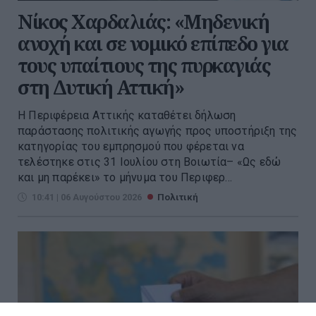
Νίκος Χαρδαλιάς: «Μηδενική
ανοχή και σε νομικό επίπεδο για
τους υπαίτιους της πυρκαγιάς
στη Δυτική Αττική»
Η Περιφέρεια Αττικής καταθέτει δήλωση
παράστασης πολιτικής αγωγής προς υποστήριξη της
κατηγορίας του εμπρησμού που φέρεται να
τελέστηκε στις 31 Ιουλίου στη Βοιωτία– «Ως εδώ
και μη παρέκει» το μήνυμα του Περιφερ...
10:41 | 06 Αυγούστου 2026
Πολιτική