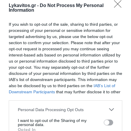
Lykavitos.gr -
Do Not Process My Personal
Information
If you wish to opt-out of the sale, sharing to third parties, or
processing of your personal or sensitive information for
targeted advertising by us, please use the below opt-out
section to confirm your selection. Please note that after your
opt-out request is processed you may continue seeing
Άρχισε ο τζόγος για τον επόμενο
interest-based ads based on personal information utilized by
us or personal information disclosed to third parties prior to
πρωθυπουργό - Το μεγάλο
your opt-out. You may separately opt-out of the further
φαβορί, το αουτσάιντερ και η...
disclosure of your personal information by third parties on the
IAB’s list of downstream participants. This information may
έκπληξη
also be disclosed by us to third parties on the
IAB’s List of
Downstream Participants
that may further disclose it to other
Στο επίκεντρο των στοιχηματικών βρίσκεται ήδη η
third parties.
μάχη για το ποιος θα είναι ο επόμενος
Πρωθυπουργός της Ελλάδας. Ο Κυριάκος
Please note that this website/app uses one or more Google
Personal Data Processing Opt Outs
Μητσοτάκης διατηρεί ξεκάθαρο προβάδισμα στις
services and may gather and store information including but
not limited to your visit or usage behaviour. You may click to
I want to opt-out of the Sharing of my
αποδόσεις. Στη Novibet, με απόδοση 1,22...
personal data.
grant or deny consent to Google and its third-party tags to
21:50 | 05 Αυγούστου 2026
Πολιτική
Opted In