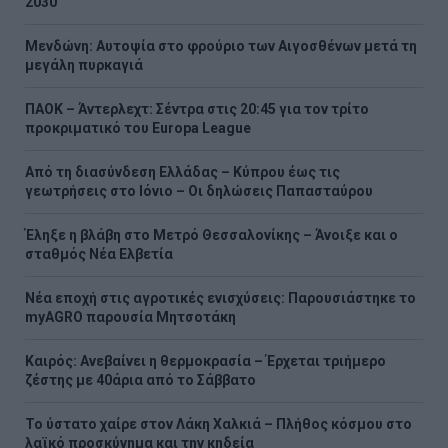
2030
Μενδώνη: Αυτοψία στο φρούριο των Αιγοσθένων μετά τη
μεγάλη πυρκαγιά
ΠΑΟΚ – Άντερλεχτ: Σέντρα στις 20:45 για τον τρίτο
προκριματικό του Europa League
Από τη διασύνδεση Ελλάδας – Κύπρου έως τις
γεωτρήσεις στο Ιόνιο – Οι δηλώσεις Παπασταύρου
Έληξε η βλάβη στο Μετρό Θεσσαλονίκης – Άνοιξε και ο
σταθμός Νέα Ελβετία
Νέα εποχή στις αγροτικές ενισχύσεις: Παρουσιάστηκε το
myAGRO παρουσία Μητσοτάκη
Καιρός: Ανεβαίνει η θερμοκρασία – Έρχεται τριήμερο
ζέστης με 40άρια από το Σάββατο
Το ύστατο χαίρε στον Λάκη Χαλκιά – Πλήθος κόσμου στο
λαϊκό προσκύνημα και την κηδεία