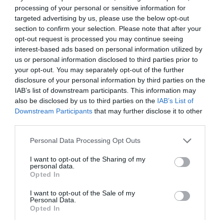
processing of your personal or sensitive information for
Οργανισμός με τη μέθοδο του leasing είναι πολύ
targeted advertising by us, please use the below opt-out
«νεότερα» -7,3 ετών αντί 14ων που ήταν μέχρι
section to confirm your selection. Please note that after your
πρότινος, που σημαίνει συνολική αναβάθμιση της
opt-out request is processed you may continue seeing
interest-based ads based on personal information utilized by
εξυπηρέτησης του επιβατικού κοινού στα σχεδόν
us or personal information disclosed to third parties prior to
500 λεωφορεία που εξυπηρετούν πλέον τους
your opt-out. You may separately opt-out of the further
Θεσσαλονικείς από τα μισά που παραλάβαμε το
disclosure of your personal information by third parties on the
IAB’s list of downstream participants. This information may
2019.
also be disclosed by us to third parties on the
IAB’s List of
Downstream Participants
that may further disclose it to other
Συνεχίζω με μια πολύ σημαντική εξέλιξη στην
third parties.
κατεύθυνση της ενεργειακής ασφάλειας της
Please note that this website/app uses one or more Google
Personal Data Processing Opt Outs
χώρας. Προκηρύχθηκε ο διεθνής διαγωνισμός για
services and may gather and store information including but
την παραχώρηση δικαιωμάτων έρευνας και
not limited to your visit or usage behaviour. You may click to
I want to opt-out of the Sharing of my
personal data.
εκμετάλλευσης υδρογονανθράκων στις θαλάσσιες
grant or deny consent to Google and its third-party tags to
Opted In
use your data for below specified purposes in below Google
περιοχές «Α2» και «Νότια της Πελοποννήσου»,
consent section.
I want to opt-out of the Sale of my
στην περιοχή του νοτίου Ιονίου πελάγους. Μιλάμε
Personal Data.
για τον εντοπισμό αξιόλογων κοιτασμάτων
Opted In