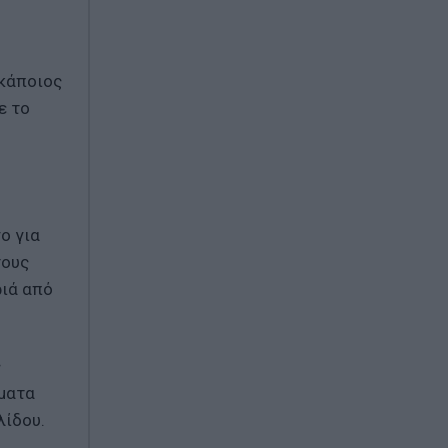
 κάποιος
ε το
ο για
τους
ριά από
ς
ήματα
λίδου.