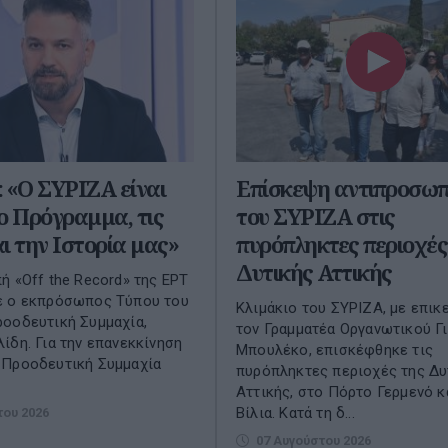
 «Ο ΣΥΡΙΖΑ είναι
Επίσκεψη αντιπροσωπ
ο Πρόγραμμα, τις
του ΣΥΡΙΖΑ στις
ι την Ιστορία μας»
πυρόπληκτες περιοχές
Δυτικής Αττικής
ή «Off the Record» της ΕΡΤ
ε ο εκπρόσωπος Τύπου του
Κλιμάκιο του ΣΥΡΙΖΑ, με επι
οοδευτική Συμμαχία,
τον Γραμματέα Οργανωτικού Γ
ίδη. Για την επανεκκίνηση
Μπουλέκο, επισκέφθηκε τις
-Προοδευτική Συμμαχία
πυρόπληκτες περιοχές της Δυ
Αττικής, στο Πόρτο Γερμενό κ
Βίλια. Κατά τη δ...
του 2026
07 Αυγούστου 2026