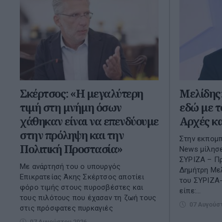
Σκέρτσος: «Η μεγαλύτερη
Μελίδης:
τιμή στη μνήμη όσων
εδώ με τ
χάθηκαν είναι να επενδύουμε
Αρχές κα
στην πρόληψη και την
Στην εκπομπ
Πολιτική Προστασία»
News μίλησ
ΣΥΡΙΖΑ – Πρ
Με ανάρτησή του ο υπουργός
Δημήτρη Μελ
Επικρατείας Άκης Σκέρτσος αποτίει
του ΣΥΡΙΖΑ
φόρο τιμής στους πυροσβέστες και
είπε:...
τους πιλότους που έχασαν τη ζωή τους
07 Αυγούσ
στις πρόσφατες πυρκαγιές
07 Αυγούστου 2026