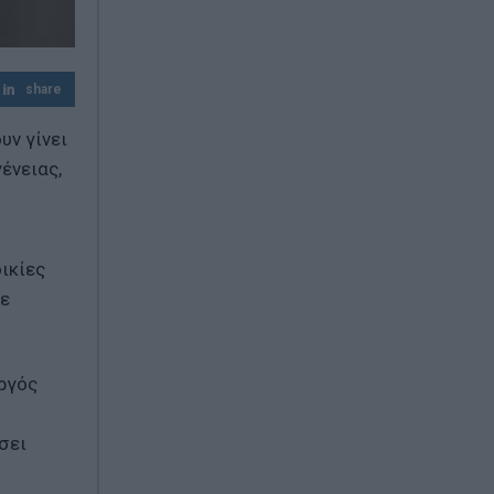
Μεγάλη έξοδος των αδειούχων –
Χιλιάδες ταξιδιώτες εγκαταλείπουν την
Αθήνα
share
Πίτα με κολοκυθάκια και τυριά
υν γίνει
ένειας,
ικίες
σε
υργός
σει