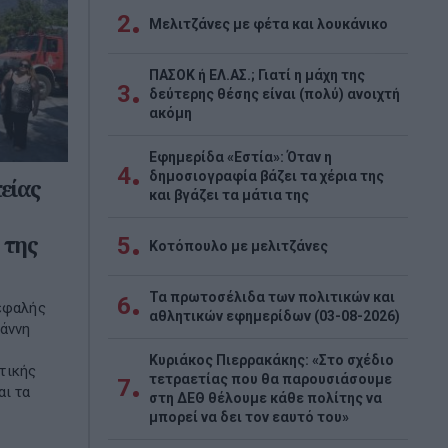
2
Μελιτζάνες με φέτα και λουκάνικο
ΠΑΣΟΚ ή ΕΛ.ΑΣ.; Γιατί η μάχη της
3
δεύτερης θέσης είναι (πολύ) ανοιχτή
ακόμη
Εφημερίδα «Εστία»: Όταν η
4
δημοσιογραφία βάζει τα χέρια της
είας
και βγάζει τα μάτια της
 της
5
Κοτόπουλο με μελιτζάνες
Τα πρωτοσέλιδα των πολιτικών και
6
κεφαλής
αθλητικών εφημερίδων (03-08-2026)
ιάννη
Κυριάκος Πιερρακάκης: «Στο σχέδιο
τικής
τετραετίας που θα παρουσιάσουμε
7
αι τα
στη ΔΕΘ θέλουμε κάθε πολίτης να
μπορεί να δει τον εαυτό του»