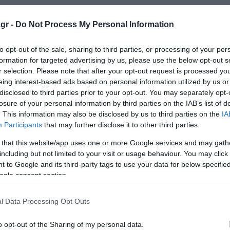
υς θα αποδεσμευτούν οι πόροι και θα ανοίξουν οι υποδομέ
gr -
Do Not Process My Personal Information
πενθύμισε και το δεύτερο μέτρο που αφορά τους δημόσιους
250 ευρώ το μήνα από το Ευρωπαϊκό Κοινωνικό Κλιματικ
to opt-out of the sale, sharing to third parties, or processing of your per
νεκτικές περιοχές είτε σε νησιά.
formation for targeted advertising by us, please use the below opt-out s
r selection. Please note that after your opt-out request is processed y
eing interest-based ads based on personal information utilized by us or
disclosed to third parties prior to your opt-out. You may separately opt-
losure of your personal information by third parties on the IAB’s list of
έες μαμάδες, η υπουργός εξήγησε πως έγινε λάθος από τ
. This information may also be disclosed by us to third parties on the
IA
και όσο καιρό το έχουν χάσει, οι μητέρες θα πάρουν τα χ
Participants
that may further disclose it to other third parties.
την κλήρωση των 1.000 ευρώ που γίνεται σε δικαιούχους
 that this website/app uses one or more Google services and may gath
μπτη και 2 του μηνός θα μάθουν εάν είναι δικαιούχοι» ε
including but not limited to your visit or usage behaviour. You may click 
ρία.
 to Google and its third-party tags to use your data for below specifi
ogle consent section.
l Data Processing Opt Outs
o opt-out of the Sharing of my personal data.