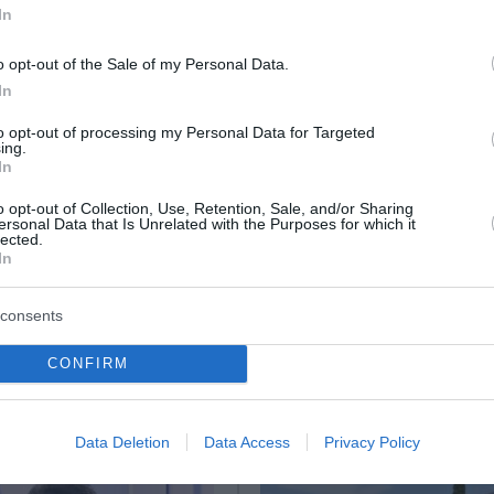
In
o opt-out of the Sale of my Personal Data.
In
υφέκι, αλλά το drone
to opt-out of processing my Personal Data for Targeted
Διάλογος και μέτρα για την άμεση αντιμετώπισή του
ing.
In
ς αγρότης δεν θα αδικηθεί - Υπάρχει δυνατότητα ενστ
o opt-out of Collection, Use, Retention, Sale, and/or Sharing
ersonal Data that Is Unrelated with the Purposes for which it
lected.
In
ο Lykavitos.gr στο Google News
ώτοι όλες τις ειδήσεις
consents
CONFIRM
Data Deletion
Data Access
Privacy Policy