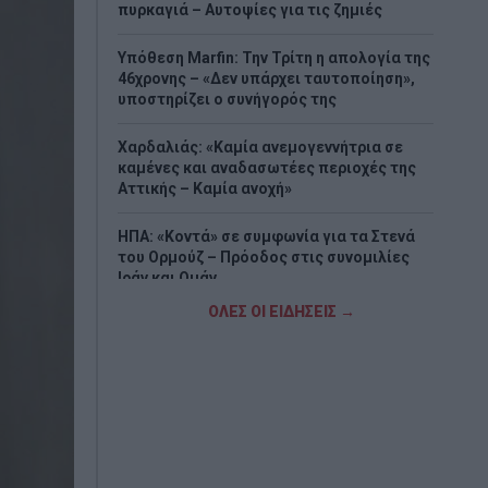
πυρκαγιά – Αυτοψίες για τις ζημιές
Υπόθεση Marfin: Την Τρίτη η απολογία της
46χρονης – «Δεν υπάρχει ταυτοποίηση»,
υποστηρίζει ο συνήγορός της
Χαρδαλιάς: «Καμία ανεμογεννήτρια σε
καμένες και αναδασωτέες περιοχές της
Αττικής – Καμία ανοχή»
ΗΠΑ: «Κοντά» σε συμφωνία για τα Στενά
του Ορμούζ – Πρόοδος στις συνομιλίες
Ιράν και Ομάν
ΟΛΕΣ ΟΙ ΕΙΔΗΣΕΙΣ →
Επεκτείνεται η πρωτοβουλία για
φθηνότερα βασικά αγαθά – Πάνω από 900
προϊόντα με μειώσεις τιμών στα σούπερ
μάρκετ
Μποτσουάνα: Ιπποπόταμος καταδίωξε
τουριστικό σκάφος – Το βίντεο που
προκαλεί σοκ