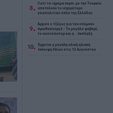
Γιατί τα «ήρεμα νερά» με την Τουρκία
8
αποτελούν το ισχυρότερο
γεωπολιτικό όπλο της Ελλάδας
Άρχισε ο τζόγος για τον επόμενο
9
πρωθυπουργό - Το μεγάλο φαβορί,
το αουτσάιντερ και η... έκπληξη
Έρχεται η μεγάλη ολική ηλιακή
10
έκλειψη Ηλίου στις 12 Αυγούστου