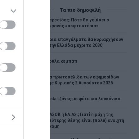
Τα πιο δημοφιλή
Περσείδες: Πότε θα γεμίσει ο
1
ουρανός «πεφταστέρια»
Ποια επαγγέλματα θα κυριαρχήσουν
2
στην Ελλάδα μέχρι το 2030;
3
Λούλα κεμπάπ
Tα πρωτοσέλιδα των εφημερίδων
4
της Κυριακής 2 Αυγούστου 2026
ία που
5
Μελιτζάνες με φέτα και λουκάνικο
ήματα
ικά
ΠΑΣΟΚ ή ΕΛ.ΑΣ.; Γιατί η μάχη της
δας
6
δεύτερης θέσης είναι (πολύ) ανοιχτή
ακόμη