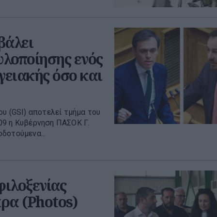
βάλει
λοποίησης ενός
γειακής όσο και
υ (GSI) αποτελεί τμήμα του
09 η Κυβέρνηση ΠΑΣΟΚ Γ.
δοτούμενα...
ιλοξενίας
ρα (Photos)