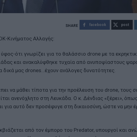
facebook
post
ΟΚ-Κινήματος Αλλαγής:
ύφος-ότι γνωρίζει για το θαλάσσιο drone με τα εκρηκτι
λάδας και ανακαλύφθηκε τυχαία από ανυποψίαστους ψαρ
τα δικά μας drones…έχουν ανάλογες δυνατότητες.
έπει να μάθει τίποτα για την προέλευση του drone, τους 
ίται ανενόχλητο στη Λευκάδα. Ο κ. Δένδιας «ξέρει», όπω
ι για αυτό δεν προσέφυγε στη δικαιοσύνη, ώστε να μην έ
κβιάζεται από τον έμπορο του Predator, υπουργοί και αν