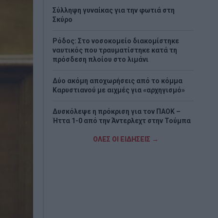
Σύλληψη γυναίκας για την φωτιά στη
Σκύρο
Ρόδος: Στο νοσοκομείο διακομίστηκε
ναυτικός που τραυματίστηκε κατά τη
πρόσδεση πλοίου στο λιμάνι
Δύο ακόμη αποχωρήσεις από το κόμμα
Καρυστιανού με αιχμές για «αρχηγισμό»
Δυσκόλεψε η πρόκριση για τον ΠΑΟΚ –
Ήττα 1-0 από την Άντερλεχτ στην Τούμπα
ΟΛΕΣ ΟΙ ΕΙΔΗΣΕΙΣ →
Τραγωδία στη Marfin: Έφτασε στην
Ελλάδα η 46χρονη κατηγορούμενη που
είχε συλληφθεί στο Λονδίνο
Τζόκερ: Η κλήρωση της Πέμπτης - Οι
τυχεροί αριθμοί