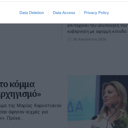
Νίκου Δένδια
«Για “ισχυρή ψήφο εμπιστοσύν
Data Deletion
Data Access
Privacy Policy
ηλεκτρική σύνδεση Ελλάδας -
του 2026
που “ενισχύει τη χρηματοδότη
επιταχύνει την υλοποίησή του”
κυβέρνηση με αφορμή είσοδο τ
06 Αυγούστου 2026
το κόμμα
αρχηγισμό»
μμα της Μαρίας Καρυστιανού
σαν άφησαν αιχμές για
». Πρόκε...