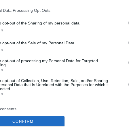
l Data Processing Opt Outs
o opt-out of the Sharing of my personal data.
In
o opt-out of the Sale of my Personal Data.
In
to opt-out of processing my Personal Data for Targeted
ing.
In
o opt-out of Collection, Use, Retention, Sale, and/or Sharing
για τη συμφωνία
Δούρου: Θολή συμφων
ersonal Data that Is Unrelated with the Purposes for which it
lected.
ην Αίγυπτο:
αφήνει ανοικτά ερωτ
In
ρώσαμε το εθνικό
σχετικά με τα κυριαρχ
ν με βάση το
δικαιώματα της Ελλά
consents
Δίκαιο»
έναντι της τουρκικής
CONFIRM
επιθετικότητας
από τη συμφωνία ΑΟΖ: Το