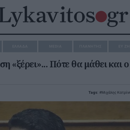
ΕΛΛΑΔΑ
MEDIA
ΠΛΑΝΗΤΗΣ
ΕΥ Ζ
η «ξέρει»... Πότε θα μάθει και ο
Tags:
Μιχάλης Κατρίν