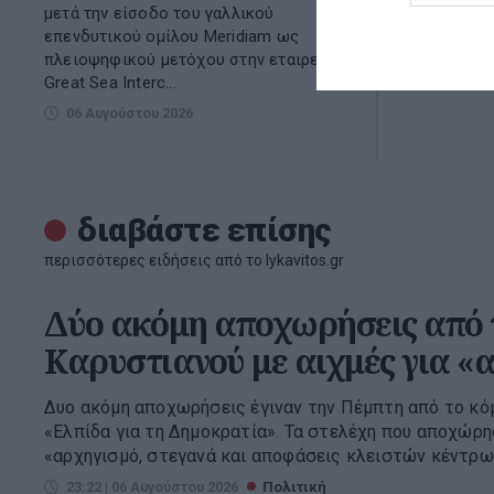
μετά την είσοδο του γαλλικού
μήνυμα του 
επενδυτικού ομίλου Meridiam ως
06 Αυγούσ
πλειοψηφικού μετόχου στην εταιρεία
Great Sea Interc...
06 Αυγούστου 2026
διαβάστε επίσης
περισσότερες ειδήσεις από το lykavitos.gr
Δύο ακόμη αποχωρήσεις από 
Καρυστιανού με αιχμές για «
Δυο ακόμη αποχωρήσεις έγιναν την Πέμπτη από το κό
«Ελπίδα για τη Δημοκρατία». Τα στελέχη που αποχώρη
«αρχηγισμό, στεγανά και αποφάσεις κλειστών κέντρων
23:22 | 06 Αυγούστου 2026
Πολιτική