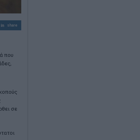
share
κά που
άδες,
σκοπούς
ς
ρθει σε
ώτατοι