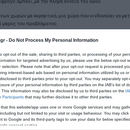
φραγο αμπέλι, με την πλήρη έννοια του όρου.
νων χωρών με εκρηκτικά, μια χώρα που κινδυνεύει να με
ί μέρος του προβλήματος.
 Θα πάρουν σύντομα την απάντηση από τον ελληνικό λαό.
gr -
Do Not Process My Personal Information
ια τη μητέρα είναι η ίση αμοιβή»
to opt-out of the sale, sharing to third parties, or processing of your per
formation for targeted advertising by us, please use the below opt-out s
ι το υψηλότερο χρέος στην Ευρώπη - Νέες παρεμβάσεις
r selection. Please note that after your opt-out request is processed y
eing interest-based ads based on personal information utilized by us or
ση Μητσοτάκη θωρακίζει την ενεργειακή ασφάλεια τη
disclosed to third parties prior to your opt-out. You may separately opt-
losure of your personal information by third parties on the IAB’s list of
. This information may also be disclosed by us to third parties on the
IA
Participants
that may further disclose it to other third parties.
ο Lykavitos.gr στο Google News
 that this website/app uses one or more Google services and may gath
ώτοι όλες τις ειδήσεις
including but not limited to your visit or usage behaviour. You may click 
 to Google and its third-party tags to use your data for below specifi
ogle consent section.