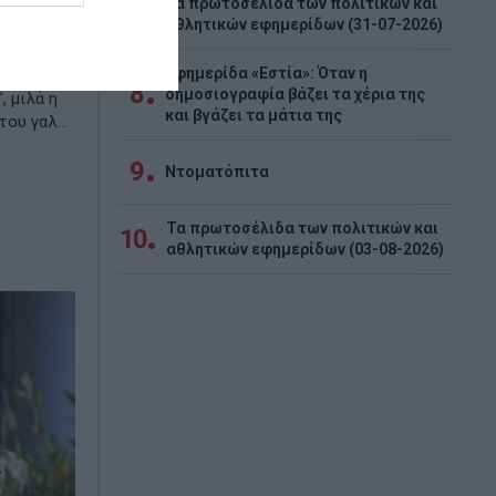
Τα πρωτοσέλιδα των πολιτικών και
7
αθλητικών εφημερίδων (31-07-2026)
ης” στην
 Κύπρου,
Εφημερίδα «Εστία»: Όταν η
ση και
8
δημοσιογραφία βάζει τα χέρια της
, μιλά η
και βγάζει τα μάτια της
ου γαλ...
9
Ντοματόπιτα
Τα πρωτοσέλιδα των πολιτικών και
10
αθλητικών εφημερίδων (03-08-2026)