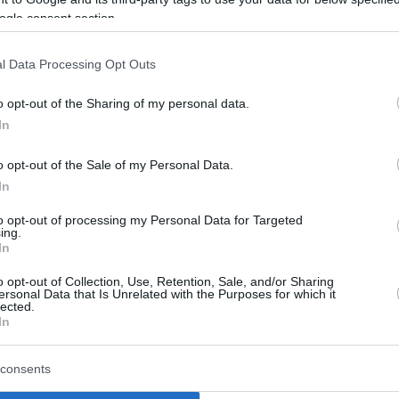
ώτοι όλες τις ειδήσεις
ogle consent section.
l Data Processing Opt Outs
o opt-out of the Sharing of my personal data.
In
o opt-out of the Sale of my Personal Data.
In
to opt-out of processing my Personal Data for Targeted
ing.
In
o opt-out of Collection, Use, Retention, Sale, and/or Sharing
ersonal Data that Is Unrelated with the Purposes for which it
lected.
In
δος: Από 10
Σκέρτσος: «ΠΑΣΟΚ κ
υ οι αιτήσεις
ΕΛΑΣ υποκαθιστούν τ
consents
σης για τους
οικονομική ανάλυση μ