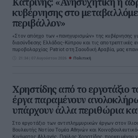
Κατρίνης: «Ανησυχητική η αδ
κυβέρνησης στο μεταβαλλόμε
περιβάλλον»
«Στον απόηχο των «πανηγυρισμών» της κυβέρνησης γι
διασύνδεσης Ελλάδας-Κύπρου και τις αποτρεπτικές εν
πυροβολαρχίας Patriot στη Σαουδική Αραβία, μας επανα
21:34 | 07 Αυγούστου 2026
Πολιτική
Χρηστίδης από το εργοτάξιο τ
έργα παραμένουν ανολοκλήρω
υπάρχουν άλλα περιθώρια κ
Στο εργοτάξιο των αντιπλημμυρικών έργων στον Ιλισσ
Βουλευτής Νοτίου Τομέα Αθηνών και Κοινοβουλευτι
Κινήματος Αλλαγής, Παύλος Χρηστίδης, προκειμένου να