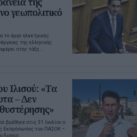
ράνεια της
νο γεωπολιτικό
α το έργο ηλεκτρικής
έργειες της ελληνικής
φέρει στην τάξη ...
ου Ιλισού: «Τα
τα – Δεν
αθυστέρησης»
ό βρέθηκε στις 31 Ιουλίου ο
κός Εκπρόσωπος του ΠΑΣΟΚ –
 διαπισ...