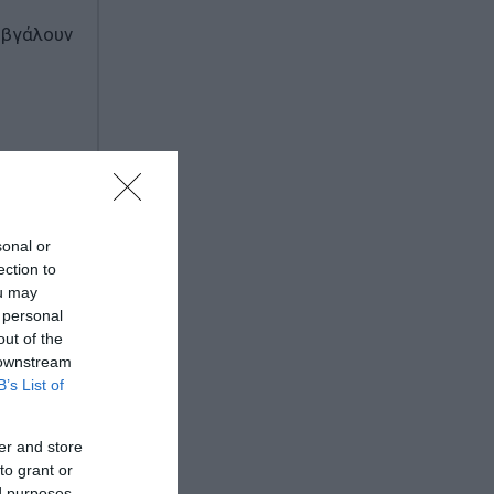
 βγάλουν
sonal or
ection to
ou may
ήλους
 personal
out of the
 downstream
B’s List of
er and store
to grant or
ed purposes