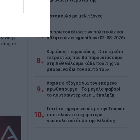
και βγάζει τα μάτια της
»
6
Κοτόπουλο με μελιτζάνες
αι της
 του ΟΟΣΑ
για το
Τα πρωτοσέλιδα των πολιτικών και
7
 ο Άκης
αθλητικών εφημερίδων (03-08-2026)
ίας έκ...
Κυριάκος Πιερρακάκης: «Στο σχέδιο
τετραετίας που θα παρουσιάσουμε
8
στη ΔΕΘ θέλουμε κάθε πολίτης να
μπορεί να δει τον εαυτό του»
Άρχισε ο τζόγος για τον επόμενο
9
πρωθυπουργό - Το μεγάλο φαβορί,
το αουτσάιντερ και η... έκπληξη
Γιατί τα «ήρεμα νερά» με την Τουρκία
10
αποτελούν το ισχυρότερο
γεωπολιτικό όπλο της Ελλάδας