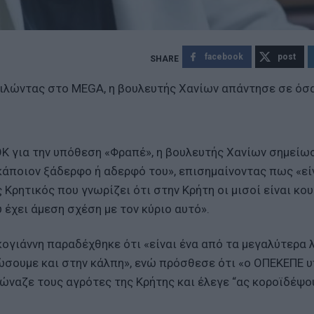
facebook
post
ιλώντας στο MEGA, η βουλευτής Χανίων απάντησε σε όσα
Κ για την υπόθεση «Φραπέ», η βουλευτής Χανίων σημείω
 κάποιον ξάδερφο ή αδερφό του», επισημαίνοντας πως «εί
 Κρητικός που γνωρίζει ότι στην Κρήτη οι μισοί είναι κο
υ έχει άμεση σχέση με τον κύριο αυτό».
ογιάννη παραδέχθηκε ότι «είναι ένα από τα μεγαλύτερα 
ώσουμε και στην κάλπη», ενώ πρόσθεσε ότι «ο ΟΠΕΚΕΠΕ 
ώναζε τους αγρότες της Κρήτης και έλεγε “ας κοροϊδέψο