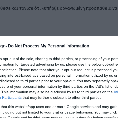
θεσε και τόνισε ότι «υπήρξε οργανωμένη προσπάθεια να
gr -
Do Not Process My Personal Information
to opt-out of the sale, sharing to third parties, or processing of your per
formation for targeted advertising by us, please use the below opt-out s
r selection. Please note that after your opt-out request is processed y
ή ενοικίου - Κοινωνικές κατοικίες για δημοσίους υπαλλ
eing interest-based ads based on personal information utilized by us or
disclosed to third parties prior to your opt-out. You may separately opt-
υφέκι, αλλά το drone
losure of your personal information by third parties on the IAB’s list of
. This information may also be disclosed by us to third parties on the
IA
Διάλογος και μέτρα για την άμεση αντιμετώπισή του
Participants
that may further disclose it to other third parties.
 that this website/app uses one or more Google services and may gath
including but not limited to your visit or usage behaviour. You may click 
ο Lykavitos.gr στο Google News
 to Google and its third-party tags to use your data for below specifi