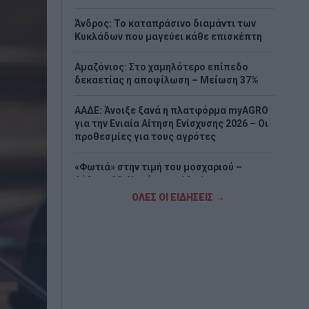
Άνδρος: Το καταπράσινο διαμάντι των
Κυκλάδων που μαγεύει κάθε επισκέπτη
Αμαζόνιος: Στο χαμηλότερο επίπεδο
δεκαετίας η αποψίλωση – Μείωση 37%
ΑΑΔΕ: Άνοιξε ξανά η πλατφόρμα myAGRO
για την Ενιαία Αίτηση Ενίσχυσης 2026 – Οι
προθεσμίες για τους αγρότες
«Φωτιά» στην τιμή του μοσχαριού –
Αύξηση 28,4% μέσα σε 19 μήνες
ΟΛΕΣ ΟΙ ΕΙΔΗΣΕΙΣ →
Ξεκίνησαν τα γυρίσματα του «Grown Ups
3» – Ο Άνταμ Σάντλερ ξανά με την
αγαπημένη παρέα
Νέα υπόθεση «καίει» τον Ινφαντίνο:
Καταγγελίες για εξαψήφια αποζημίωση
από την UEFA σε γυναίκα με την οποία
φέρεται να είχε σχέση