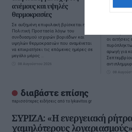
ανέμους και υψηλές
πυρόπλη
θερμοκρασίες
Σεπτεμβρ
αντιπλη
Σε αυξημένη επιφυλακή βρίσκεται η
Πολιτική Προστασία λόγω του
Από τη Δευτ
συνδυασμού ισχυρών βοριάδων και
οι αιτήσεις
υψηλών θερμοκρασιών που αναμένεται
πυρόπληκτων
να επικρατήσει τις επόμενες ημέρες σε
αρωγή για κ
μεγάλο μέρος ...
Σεπτεμβρίου
αντιπλημμυρ
08 Αυγούστου 2026
08 Αυγούσ
διαβάστε επίσης
περισσότερες ειδήσεις από το lykavitos.gr
ΣΥΡΙΖΑ: «Η ενεργειακή ρήτρα
χαμηλότερους λογαριασμούς