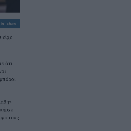
e-ΕΦΚΑ – ΔΥΠΑ: Πληρωμές 56,7 εκατ. ευρώ
έως τις 14 Αυγούστου – Ποιοι πάνε
«ταμείο»
share
 είχε
σε ότι
ναι
υμπάροι
λάθη»
υπήρχε
υμε τους