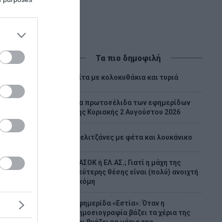
Τα πιο δημοφιλή
1
Πίτα με κολοκυθάκια και τυριά
Tα πρωτοσέλιδα των εφημερίδων
2
της Κυριακής 2 Αυγούστου 2026
3
Μελιτζάνες με φέτα και λουκάνικο
ΠΑΣΟΚ ή ΕΛ.ΑΣ.; Γιατί η μάχη της
4
δεύτερης θέσης είναι (πολύ) ανοιχτή
ακόμη
αι
ην
Εφημερίδα «Εστία»: Όταν η
5
δημοσιογραφία βάζει τα χέρια της
ε