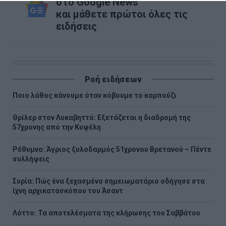
στο Google News
και μάθετε πρώτοι όλες τις
ειδήσεις
Ροή ειδήσεων
Ποιο λάθος κάνουμε όταν κόβουμε το καρπούζι
Θρίλερ στον Λυκαβηττό: Εξετάζεται η διαδρομή της
57χρονης από την Κυψέλη
Ρέθυμνο: Άγριος ξυλοδαρμός 51χρονου Βρετανού – Πέντε
συλλήψεις
Συρία: Πώς ένα ξεχασμένο σημειωματάριο οδήγησε στα
ίχνη αρχικατασκόπου του Άσαντ
Λόττο: Τα αποτελέσματα της κλήρωσης του Σαββάτου