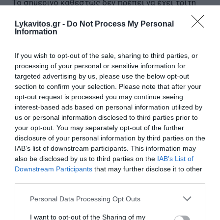
Το σημερινό καθεστώς δεν πρέπει να έχει τρίτη
θητεία, με ή χωρίς τον Μητσοτάκη.
Lykavitos.gr -
Do Not Process My Personal
Information
Ακούμε αυτή την απαίτηση. Δεν πιστεύουμε ότι
απαιτείται πλήρης ταύτιση για να υπάρξει κοινή
If you wish to opt-out of the sale, sharing to third parties, or
processing of your personal or sensitive information for
πορεία. Αυτό που έχει σημασία είναι η
targeted advertising by us, please use the below opt-out
διαμόρφωση όρων μιας μεγάλης πολιτικής και
section to confirm your selection. Please note that after your
κοινωνικής συσπείρωσης, με απώτερο στόχο να
opt-out request is processed you may continue seeing
interest-based ads based on personal information utilized by
μετατραπούν οι αριστερές ιδέες σε εφαρμοσμένες
us or personal information disclosed to third parties prior to
ριζοσπαστικές πολιτικές.
your opt-out. You may separately opt-out of the further
disclosure of your personal information by third parties on the
Η ανανεωτική και ριζοσπαστική Αριστερά σήμερα
IAB’s list of downstream participants. This information may
also be disclosed by us to third parties on the
IAB’s List of
μπορεί και πρέπει να φανεί χρήσιμη στον αγώνα
Downstream Participants
that may further disclose it to other
του λαού για δημοκρατία και δικαιοσύνη, στον
third parties.
αγώνα των λαϊκών τάξεων για ζωή και όχι
Please note that this website/app uses one or more Google
Personal Data Processing Opt Outs
επιβίωση, στον αγώνα για ειρήνη και ενάντια σε
services and may gather and store information including but
σύγχρονες μορφές βαρβαρότητας, όπως η
not limited to your visit or usage behaviour. You may click to
I want to opt-out of the Sharing of my