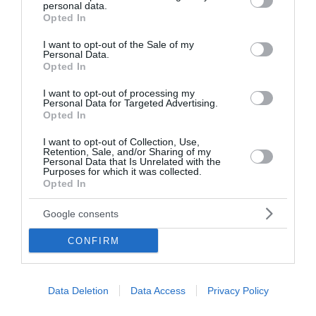
personal data.
γενοκτονία του παλαιστινιακού λαού από το
grant or deny consent to Google and its third-party tags to
Opted In
use your data for below specified purposes in below Google
Ισραήλ.
consent section.
I want to opt-out of the Sale of my
Personal Data.
Opted In
Εκεί βρίσκεται σήμερα η πραγματική μάχη και για
αυτόν τον σκοπό θα εργαστούμε».
I want to opt-out of processing my
Personal Data for Targeted Advertising.
Opted In
Μαρινάκης: Ο πρώην πρωθυπουργός δεν δίστασε
να παίξει στα ζάρια έναν ολόκληρο λαό
I want to opt-out of Collection, Use,
Retention, Sale, and/or Sharing of my
Γιατί οι θέσεις της αντιπολίτευσης συνιστούν
Personal Data that Is Unrelated with the
Purposes for which it was collected.
εθνικό κίνδυνο - Ποιοι θα εγγυηθούν την πολιτική
Opted In
σταθερότητα
Γεωργιάδης: Η πρόταση Δούκα είναι διάλυση του
Google consents
ΠΑΣΟΚ και προσχώρηση στην ΕΛΑΣ - Ο Τσίπρας
CONFIRM
είναι Μακιαβέλι
Data Deletion
Data Access
Privacy Policy
Ακολουθήστε το Lykavitos.gr